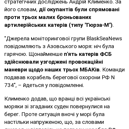
стратегічних досліджень Андрій Клименко. За
його словам,
дії окупантів були спрямовані
проти трьох малих броньованих
артилерійських катерів (типу "Гюрза-М")
.
"Джерела моніторингової групи BlaskSeaNews
повідомляють з Азовського моря: ніч була
гарячою. Щонайменше
п'ять катерів ФСБ
здійснювали узгоджені провокаційні
маневри щодо наших трьох МБАКів
. Команди
подавав корабель берегової охорони РФ N
734", – йдеться у повідомленні.
Клименко додав, що вранці всі українські
моряки зі згаданих суден повернулися на
берег. Проте ситуація вночі у морі була
настільки напруженою, що, за словами