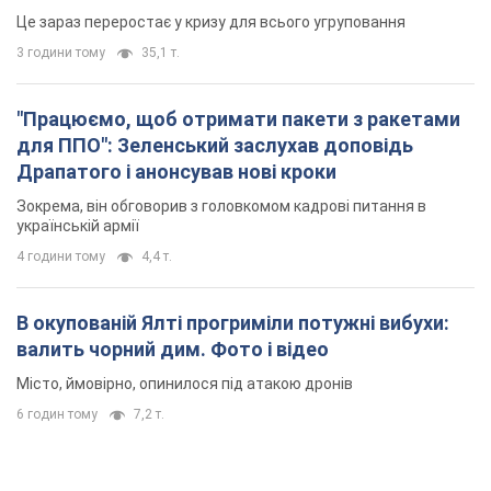
Це зараз переростає у кризу для всього угруповання
3 години тому
35,1 т.
"Працюємо, щоб отримати пакети з ракетами
для ППО": Зеленський заслухав доповідь
Драпатого і анонсував нові кроки
Зокрема, він обговорив з головкомом кадрові питання в
українській армії
4 години тому
4,4 т.
В окупованій Ялті прогриміли потужні вибухи:
валить чорний дим. Фото і відео
Місто, ймовірно, опинилося під атакою дронів
6 годин тому
7,2 т.