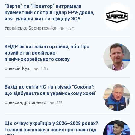
"Варта" та "Новатор" витримали
кулеметний обстріл і удар FPV-дрона,
врятувавши життя офіцеру ЗСУ
Українська Бронетехніка
1,2 т.
КНДР як каталізатор війни, або Про
новий етап російсько-
північнокорейського союзу
Олексій Кущ
1,5 т.
Вихід до еліти ЧС та тріумф "Сокола":
що відбувається в українському хокеї
Олександр Липенко
558
Що очікує українців у 2026–2028 роках?
Головні висновки з нових прогнозів від