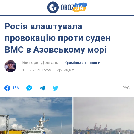
Росія влаштувала
провокацію проти суден
ВМС в Азовському морі
Вікторія Довгань
Кримінальні новини
15.04.2021 15:59
48,8 т.
156
РУС