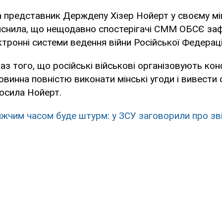
 представник Держдепу Хізер Нойерт у своєму мі
ояснила, що нещодавно спостерігачі СММ ОБСЄ за
ктронні системи ведення війни Російської Федераці
аз того, що російські військові організовують кон
овинна повністю виконати мінські угоди і вивести 
лосила Нойерт.
жчим часом буде штурм: у ЗСУ заговорили про зв