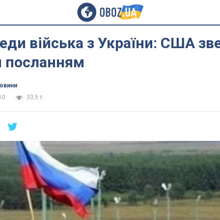
веди війська з України: США зв
 посланням
новини
10
33,5 т.