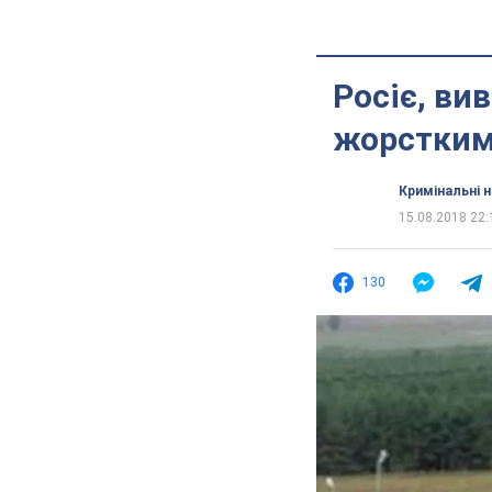
Росіє, ви
жорстким
Кримінальні 
15.08.2018 22:
130