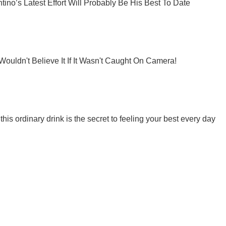
Підпишись на наш Telegram. Надсилаємо лише "гарячі" новини!
Підписатись
Підписа