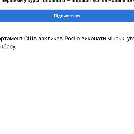
 першими у курсі головного — підпишіться на Новини на
Підписатися
тамент США закликав Росію виконати мінські уго
нбасу.