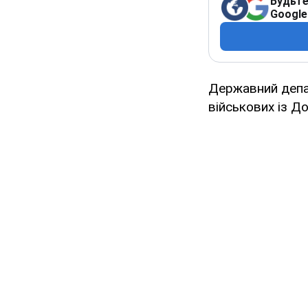
Будьте
Google
Державний депар
військових із До