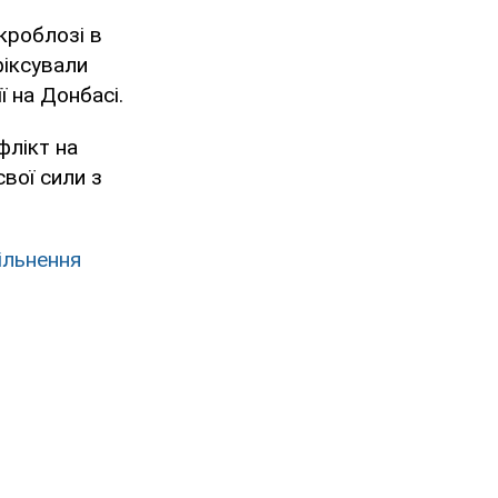
кроблозі в
фіксували
ї на Донбасі.
флікт на
свої сили з
ільнення