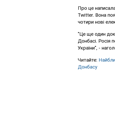
Про це написала
Twitter. Вона п
чотири нові еле
"Це ще один док
Донбасі. Росія п
України", - наго
Читайте:
Найбли
Донбасу