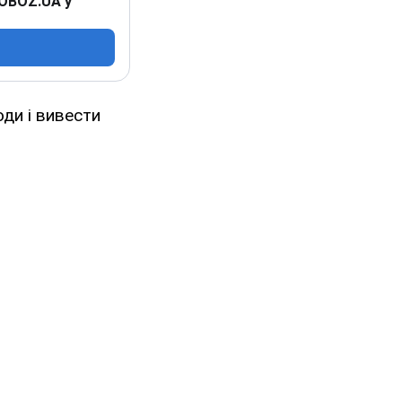
 OBOZ.UA у
ди і вивести