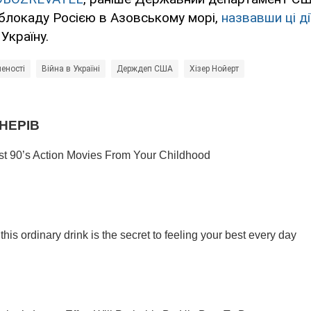
блокаду Росією в Азовському морі,
назвавши ці д
Україну.
еності
Війна в Україні
Держдеп США
Хізер Нойерт