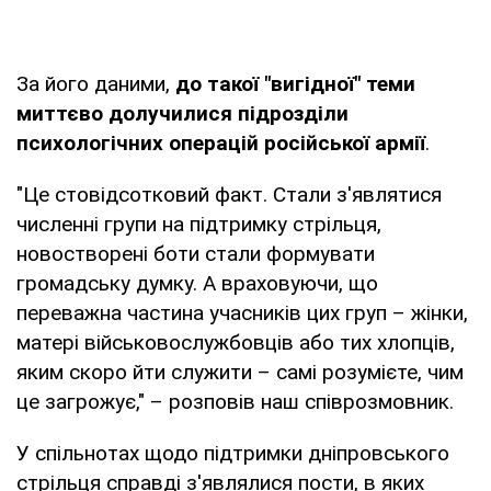
За його даними,
до такої "вигідної" теми
миттєво долучилися підрозділи
психологічних операцій російської армії
.
"Це стовідсотковий факт. Стали з'являтися
численні групи на підтримку стрільця,
новостворені боти стали формувати
громадську думку. А враховуючи, що
переважна частина учасників цих груп – жінки,
матері військовослужбовців або тих хлопців,
яким скоро йти служити – самі розумієте, чим
це загрожує," – розповів наш співрозмовник.
У спільнотах щодо підтримки дніпровського
стрільця справді з'являлися пости, в яких