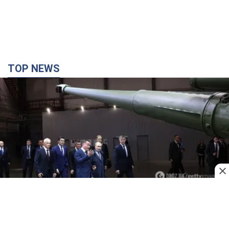
Кремль отримав "вікно можливостей", а Трамп
залишився майже без ракет: як бути Україні?
Інтерв’ю з Мельником
Думка, що в Росії закінчаться балістичні ракети, вкрай
небезпечна, наголосив експерт
3 години тому
16,1 т.
Україна має домовленості на щомісячну
поставку ракет до Patriot від США: Зеленський
розкрив подробиці
Київ також веде активні переговори з європейськими
партнерами
30 хвилин тому
552