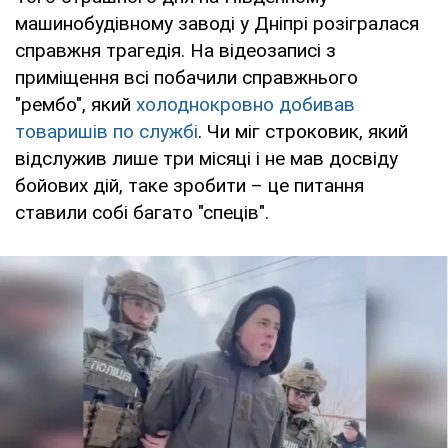
машинобудівному заводі у Дніпрі розігралася
справжня трагедія. На відеозаписі з
приміщення всі побачили справжнього
"рембо", який
холоднокровно добивав
товаришів по службі
. Чи міг строковик, який
відслужив лише три місяці і не мав досвіду
бойових дій, таке зробити – це питання
ставили собі багато "спеців".