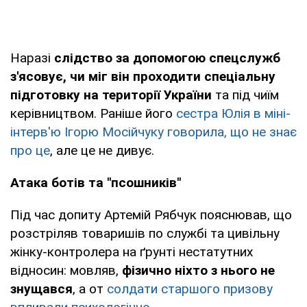
Наразі
слідство за допомогою спецслужб
з'ясовує,
чи міг він проходити спеціальну
підготовку на території України
та під чиїм
керівництвом. Раніше його
сестра Юлія в міні-
інтерв'ю Ігорю Мосійчуку говорила, що не знає
про це
, але це не дивує.
Атака ботів та "псошників"
Під час допиту Артемій Рябчук пояснював, що
розстріляв товаришів по службі та цивільну
жінку-контролера на ґрунті нестатутних
відносин: мовляв,
фізично ніхто з нього не
знущався
, а от
солдати старшого призову