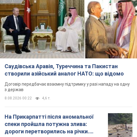
з держав
8.08.2026 00:22
4,6 т.
На Прикарпатті після аномальної
спеки пройшла потужна злива:
дороги перетворились на річки.
Відео
Негода накрила Івано-Франківщину та
курортний Буковель
5 годин тому
9,6 т.
Хорватія принизила збірну Росії зі
спортивної гімнастики, офіційно не
допустивши до чемпіонату Європи
основних спортсменів
Турнір відбудеться в Загребі з 13 по 23 серпня
5 годин тому
8,0 т.