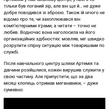
тільки був поганий зір, але він ще й… не дуже
добре поводився зі зброєю. Також їй нічого не
відомо про те, чи захоплювався він
комп'ютерними іграми, а читати – точно не
любив. Водночас вона наголосила на його
організаційних здібностях: мовляв, міг швидко
розрулити спірну ситуацію між товаришами по
службі.
Після навчального центру шляхи Артемія та
дівчини розійшлися, кожен вирушив служити у
свою частину. Але припустити, що за два
місяці хлопець отримав меганавики, – дуже
сумнівно.