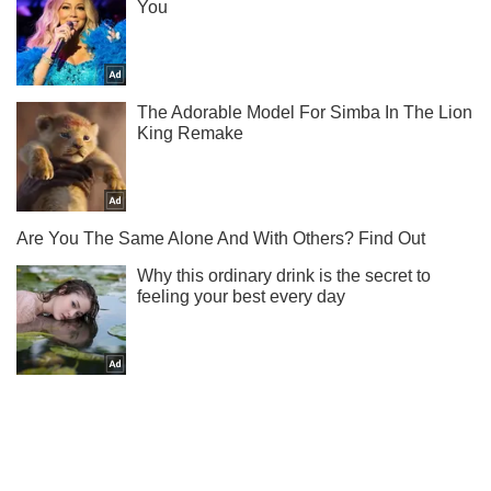
Не набридаємо! Тільки найважливіше - підписуйся на наш
Telegram-канал
Підписатись
Підписатись