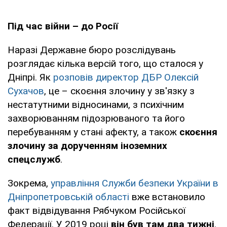
Під час війни – до Росії
Наразі Державне бюро розслідувань
розглядає кілька версій того, що сталося у
Дніпрі. Як
розповів директор ДБР Олексій
Сухачов
, це – скоєння злочину у зв'язку з
нестатутними відносинами, з психічним
захворюванням підозрюваного та його
перебуванням у стані афекту, а також
скоєння
злочину за дорученням іноземних
спецслужб
.
Зокрема,
управління Служби безпеки України в
Дніпропетровській області
вже встановило
факт відвідування Рябчуком Російської
Федерації. У 2019 році
він був там два тижні
.