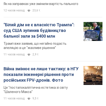
Як на заправках уже змінили вартість пального
12 часов назад
23,6 т.
"Білий дім не є власністю Трампа":
суд США зупинив будівництво
бальної зали за $400 млн
Трамп вже заявив, що негайно подасть
апеляцію а це "жахливе рішення"
11 часов назад
2,9 т.
Війна змінює не лише тактику: в НГУ
показали інженерні рішення проти
російських FPV-дронів. Фото
Це "постапокаліптична естетика зі світу
"Шаленого Макса"
11 часов назад
9,5 т.