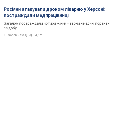
Росіяни атакували дроном лікарню у Херсоні:
постраждали медпрацівниці
Загалом постраждали чотири жінки – і вони не єдині поранені
за добу
10 часов назад
4,6 т.