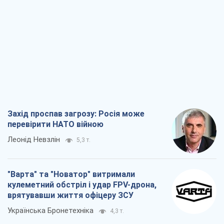
Захід проспав загрозу: Росія може
перевірити НАТО війною
Леонід Невзлін
5,3 т.
"Варта" та "Новатор" витримали
кулеметний обстріл і удар FPV-дрона,
врятувавши життя офіцеру ЗСУ
Українська Бронетехніка
4,3 т.