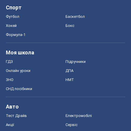
Спорт
Футбол
Баскетбол
Хокей
Бокс
Формула-1
Моя школа
ГДЗ
Підручники
Онлайн уроки
ДПА
ЗНО
НМТ
СНД посібники
Авто
Тест Драйв
Електромобілі
Акції
Сервіс