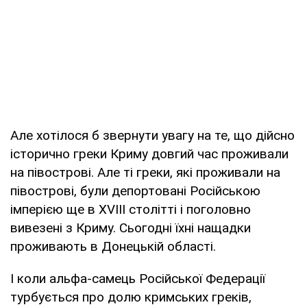
Але хотілося б звернути увагу на те, що дійсно
історично греки Криму довгий час проживали
на півострові. Але ті греки, які проживали на
півострові, були депортовані Російською
імперією ще в XVIII столітті і поголовно
вивезені з Криму. Сьогодні їхні нащадки
проживають в Донецькій області.
І коли альфа-самець Російської Федерації
турбується про долю кримських греків,