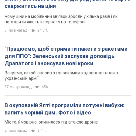
скаржитись на ціни
Чому ціни на мобільний зв'язок зросли у кілька разів і як
поліпшити якість інтернету на телефоні
3 часа назад
24,8 т.
"Працюємо, щоб отримати пакети з ракетами
для ППО": Зеленський заслухав доповідь
Драпатого і анонсував нові кроки
Зокрема, він обговорив з головкомом кадрові питання в
українській армії
37 минут назад
456
В окупованій Ялті прогриміли потужні вибухи:
валить чорний дим. Фото і відео
Місто, ймовірно, опинилося під атакою дронів
2 часа назад
3,4 т.