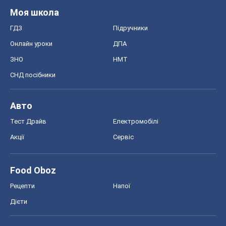
Моя школа
ГДЗ
Підручники
Онлайн уроки
ДПА
ЗНО
НМТ
СНД посібники
Авто
Тест Драйв
Електромобілі
Акції
Сервіс
Food Oboz
Рецепти
Напої
Дієти