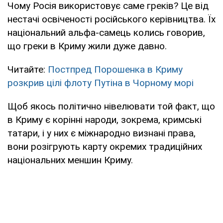
Чому Росія використовує саме греків? Це від
нестачі освіченості російського керівництва. Їх
національний альфа-самець колись говорив,
що греки в Криму жили дуже давно.
Читайте:
Постпред Порошенка в Криму
розкрив цілі флоту Путіна в Чорному морі
Щоб якось політично нівелювати той факт, що
в Криму є корінні народи, зокрема, кримські
татари, і у них є міжнародно визнані права,
вони розігрують карту окремих традиційних
національних меншин Криму.