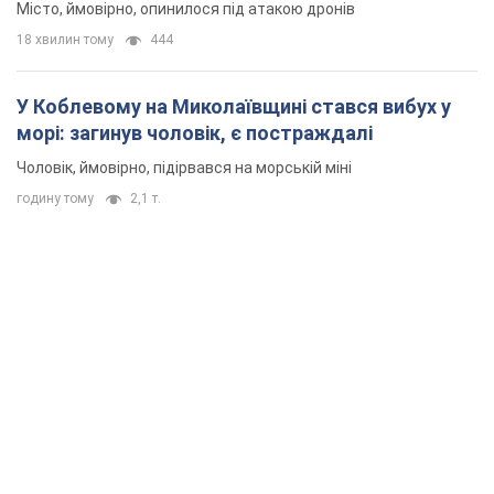
Місто, ймовірно, опинилося під атакою дронів
18 хвилин тому
444
У Коблевому на Миколаївщині стався вибух у
морі: загинув чоловік, є постраждалі
Чоловік, ймовірно, підірвався на морській міні
годину тому
2,1 т.