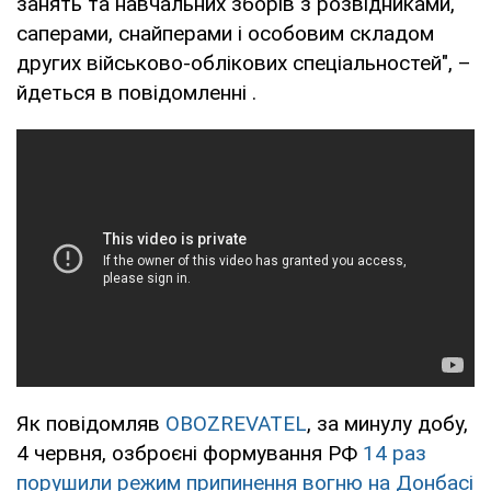
занять та навчальних зборів з розвідниками,
саперами, снайперами і особовим складом
других військово-облікових спеціальностей", –
йдеться в повідомленні .
Як повідомляв
OBOZREVATEL
, за минулу добу,
4 червня, озброєні формування РФ
14 раз
порушили режим припинення вогню на Донбасі