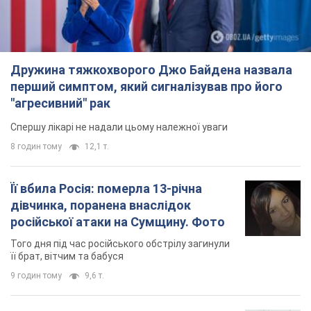
Дружина тяжкохворого Джо Байдена назвала
перший симптом, який сигналізував про його
"агресивний" рак
Спершу лікарі не надали цьому належної уваги
8 годин тому
12,1 т.
Її вбила Росія: померла 13-річна
дівчинка, поранена внаслідок
російської атаки на Сумщину. Фото
Того дня під час російського обстрілу загинули
її брат, вітчим та бабуся
9 годин тому
9,6 т.