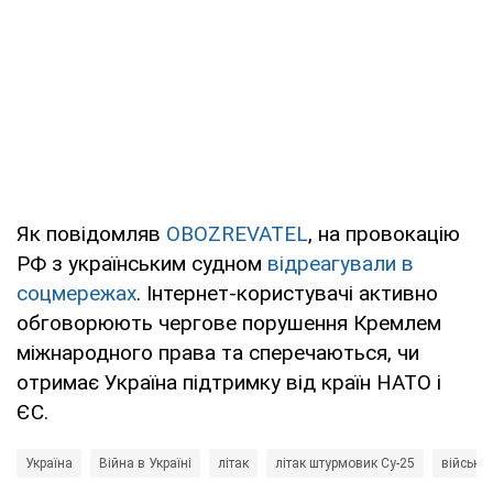
Як повідомляв
OBOZREVATEL
, на провокацію
РФ з українським судном
відреагували в
соцмережах
. Інтернет-користувачі активно
обговорюють чергове порушення Кремлем
міжнародного права та сперечаються, чи
отримає Україна підтримку від країн НАТО і
ЄС.
Україна
Війна в Україні
літак
літак штурмовик Су-25
військов