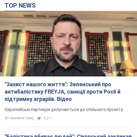
TOP NEWS
"Захист нашого життя": Зеленський про
антибалістику FREYJA, санкції проти Росії й
підтримку аграріїв. Відео
Європейські партнери долучаються до спільного проєкту
43 хвилини тому
6,2 т.
"Балістика вбиває людей": Сікорський закликав