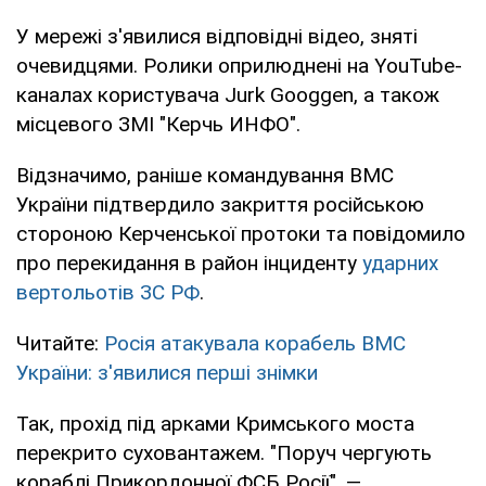
У мережі з'явилися відповідні відео, зняті
очевидцями. Ролики оприлюднені на YouTube-
каналах користувача Jurk Googgen, а також
місцевого ЗМІ "Керчь ИНФО".
Відзначимо, раніше командування ВМС
України підтвердило закриття російською
стороною Керченської протоки та повідомило
про перекидання в район інциденту
ударних
вертольотів ЗС РФ
.
Читайте:
Росія атакувала корабель ВМС
України: з'явилися перші знімки
Так, прохід під арками Кримського моста
перекрито суховантажем. "Поруч чергують
кораблі Прикордонної ФСБ Росії", —