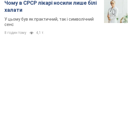
Чому в СРСР лікарі носили лише білі
халати
У цьому був як практичний, так і символічний
сенс
8 годин тому
4,1 т.