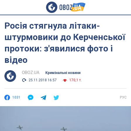
Росія стягнула літаки-
штурмовики до Керченської
протоки: з'явилися фото і
відео
OBOZ.UA
Кримінальні новини
25.11.2018 16:57
170,1 т.
1031
РУС