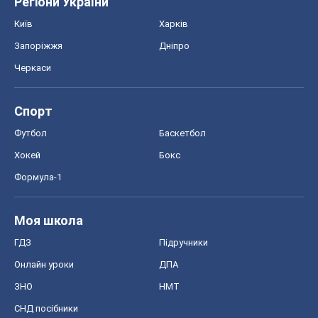
Регіони України
Київ
Харків
Запоріжжя
Дніпро
Черкаси
Спорт
Футбол
Баскетбол
Хокей
Бокс
Формула-1
Моя школа
ГДЗ
Підручники
Онлайн уроки
ДПА
ЗНО
НМТ
СНД посібники