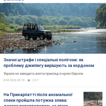
Жінці нарахували 729 тис. грн боргу
за газ через покази зіпсованого
лічильника: суддя ухвалив
неочікуване рішення
Чи треба платити борг через донарахування
8.08.2026 14:43
31,7 т.