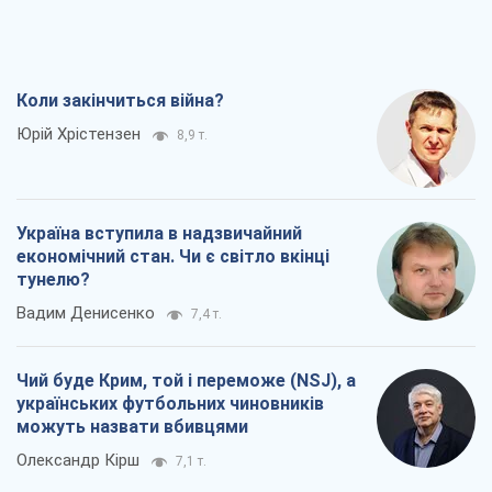
Всі думки
Про компанію
Команда
Правова інформація
Політика конфіденційності
Реклама на сайті
Документи
Редакційна політика
Журналісти OBOZ.UA на місці
подій
OBOZ.UA
Політика
Світ
Розслідування