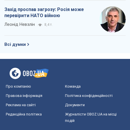
Блоги
Суспільство
Регіони України
Київ
Харків
Запоріжжя
Дніпро
Черкаси
Спорт
Футбол
Баскетбол
Хокей
Бокс
Формула-1
Моя школа
ГДЗ
Підручники