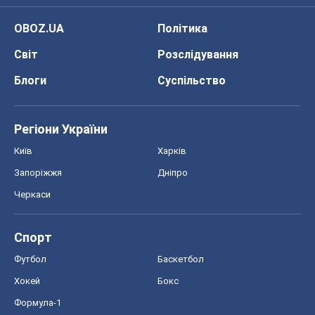
Онлайн уроки
ДПА
ЗНО
НМТ
СНД посібники
Авто
Тест Драйв
Електромобілі
Акції
Сервіс
Food Oboz
Рецепти
Напої
Дієти
Економіка
Ринки та компанії
Макроекономіка