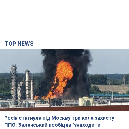
8 часов назад
53,8 т.
Україна придбала у Туреччини 70 балістичних
ракет і багато іншого озброєння: у Держдепі
США оприлюднили список
Держдеп вже поставив до відома американський Конгрес
8 часов назад
11,8 т.
"Нас почули на одне вухо": у містах України 24-й
день поспіль тривають мітинги на підтримку
Федорова. Фото і відео
Антиурядові виступи з вимогою повернути Федорова досі
тривають
8 часов назад
4,6 т.