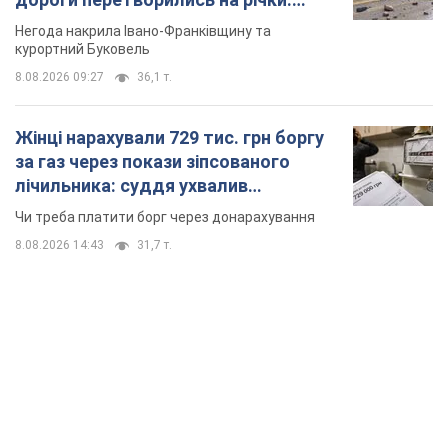
TOP NEWS
Росія стягнула під Москву три кола захисту
ППО: Зеленський пообіцяв "знаходити
технології" протидії
Президент заявив, що навіть посилена система
протиповітряної оборони РФ не гарантує захисту від
українських ударів