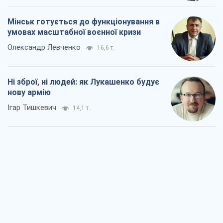
Юрій Хрістензен
8,9 т.
Україна вступила в надзвичайний
економічний стан. Чи є світло вкінці
тунелю?
Вадим Денисенко
7,4 т.
Чий буде Крим, той і переможе (NSJ), а
українських футбольних чиновників
можуть назвати вбивцями
Олександр Кірш
7,1 т.
Захід проспав загрозу: Росія може
перевірити НАТО війною
Леонід Невзлін
8,4 т.