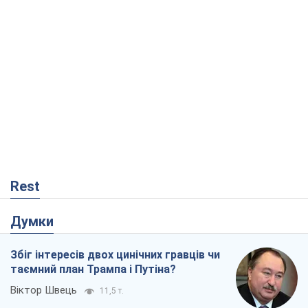
Ні зброї, ні людей: як Лукашенко будує
нову армію
Ігар Тишкевич
14,1 т.
Коли закінчиться війна?