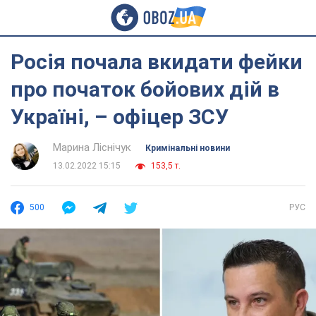
Росія почала вкидати фейки
про початок бойових дій в
Україні, – офіцер ЗСУ
Марина Ліснічук
Кримінальні новини
13.02.2022 15:15
153,5 т.
500
РУС