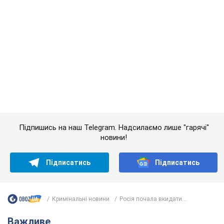
Значні штрафи і спеціальні полігони: як
проблему джипінгу вирішують за кордоном
Україні не завадить взяти приклад із країн Європи
8.08.2026 05:10
2,5 т.
На Прикарпатті після аномальної
спеки пройшла потужна злива:
дороги перетворились на річки.
Відео
Негода накрила Івано-Франківщину та
курортний Буковель
8.08.2026 09:27
36,1 т.