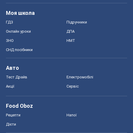
MedOboz
Новини медицини
MAMACLUB
Шоу
Афіша
Плітки
Краса
Мода
Жіночий журнал