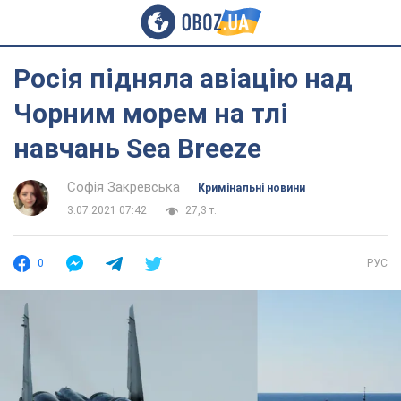
Росія підняла авіацію над
Чорним морем на тлі
навчань Sea Breeze
Софія Закревська
Кримінальні новини
3.07.2021 07:42
27,3 т.
0
РУС