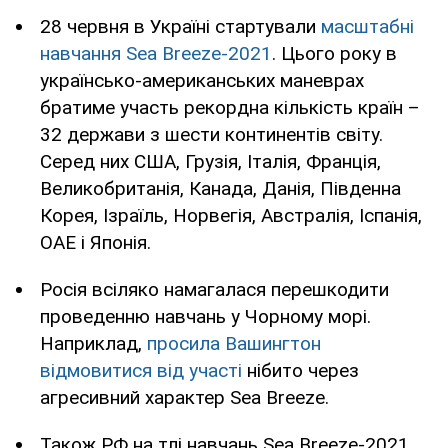
28 червня в Україні стартували
масштабні
навчання Sea Breeze-2021
. Цього року в
українсько-американських маневрах
братиме участь рекордна кількість країн –
32 держави з шести континентів світу.
Серед них США, Грузія, Італія, Франція,
Великобританія, Канада, Данія, Південна
Корея, Ізраїль, Норвегія, Австралія, Іспанія,
ОАЕ і Японія.
Росія всіляко намагалася перешкодити
проведенню навчань у Чорному морі.
Наприклад,
просила Вашингтон
відмовитися від участі
нібито через
агресивний характер Sea Breeze.
Також РФ на тлі навчань Sea Breeze-2021