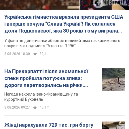
Українська гімнастка вразила президента США
і вперше почула "Слава Україні"! Як склалася
доля Подкопаєвої, яка 30 років тому виграла
"золото" Олімпіади
У фанатів донеччанки зберігся великий шматок килимового
покриття з надписом "Атланта-1996"
8.08.2026 18:30
39,4 т.
На Прикарпатті після аномальної
спеки пройшла потужна злива:
дороги перетворились на річки.
Відео
Негода накрила Івано-Франківщину та
курортний Буковель
8.08.2026 09:27
40,1 т.
Жінці нарахували 729 тис. грн боргу