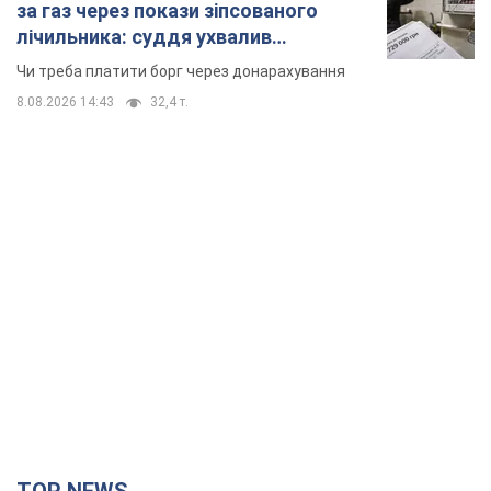
за газ через покази зіпсованого
лічильника: суддя ухвалив
неочікуване рішення
Чи треба платити борг через донарахування
8.08.2026 14:43
32,4 т.