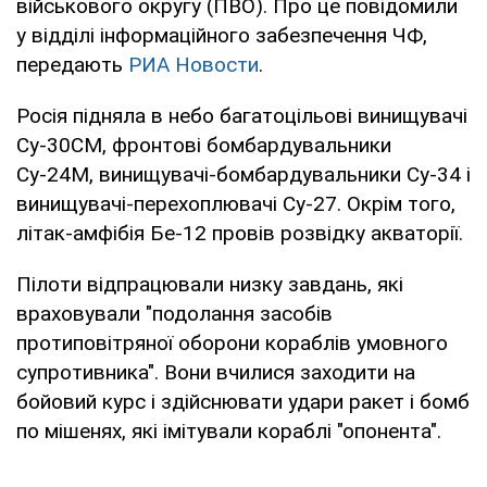
військового округу (ПВО). Про це повідомили
у відділі інформаційного забезпечення ЧФ,
передають
РИА Новости
.
Росія підняла в небо багатоцільові винищувачі
Су-30СМ, фронтові бомбардувальники
Су-24М, винищувачі-бомбардувальники Су-34 і
винищувачі-перехоплювачі Су-27. Окрім того,
літак-амфібія Бе-12 провів розвідку акваторії.
Пілоти відпрацювали низку завдань, які
враховували "подолання засобів
протиповітряної оборони кораблів умовного
супротивника". Вони вчилися заходити на
бойовий курс і здійснювати удари ракет і бомб
по мішенях, які імітували кораблі "опонента".