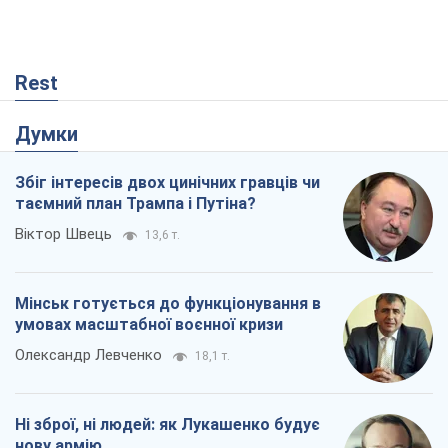
Rest
Думки
Збіг інтересів двох цинічних гравців чи
таємний план Трампа і Путіна?
Віктор Швець
13,6 т.
Мінськ готується до функціонування в
умовах масштабної воєнної кризи
Олександр Левченко
18,1 т.
Ні зброї, ні людей: як Лукашенко будує
нову армію