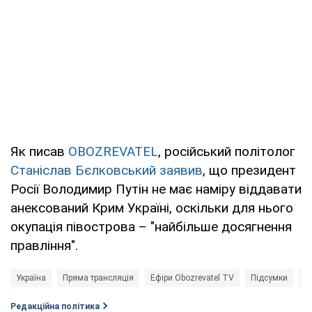
Як писав
OBOZREVATEL
, російський політолог
Станіслав Бєлковський заявив
, що президент
Росії Володимир Путін не має наміру віддавати
анексований Крим Україні, оскільки для нього
окупація півострова – "найбільше досягнення
правління".
Україна
Пряма трансляція
Ефіри Obozrevatel TV
Підсумки
О
Редакційна політика