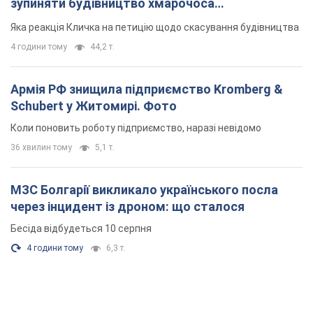
зупиняти будівництво хмарочоса
"московського вірянина"
Яка реакція Кличка на петицію щодо скасування будівництва
4 години тому
44,2 т.
Армія РФ знищила підприємство Kromberg &
Schubert у Житомирі. Фото
Коли поновить роботу підприємство, наразі невідомо
36 хвилин тому
5,1 т.
МЗС Болгарії викликало українського посла
через інцидент із дроном: що сталося
Бесіда відбудеться 10 серпня
4 години тому
6,3 т.