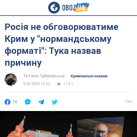
Росія не обговорюватиме
Крим у "нормандському
форматі": Тука назвав
причину
Тетяна Гайжевська
Кримінальні новини
4.06.2020 13:22
11,6 т.
10
РУС