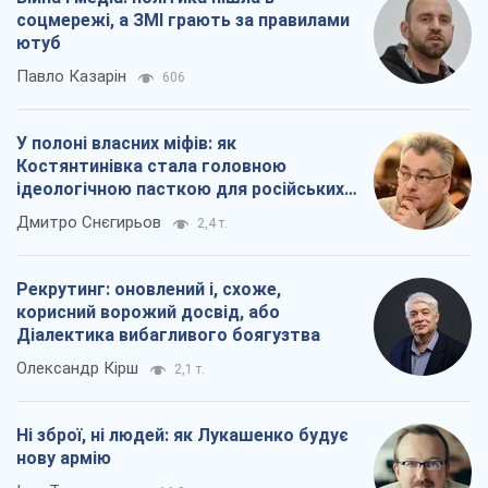
соцмережі, а ЗМІ грають за правилами
ютуб
Павло Казарін
606
У полоні власних міфів: як
Костянтинівка стала головною
ідеологічною пасткою для російських
окупантів
Дмитро Снєгирьов
2,4 т.
Рекрутинг: оновлений і, схоже,
корисний ворожий досвід, або
Діалектика вибагливого боягузтва
Олександр Кірш
2,1 т.
Ні зброї, ні людей: як Лукашенко будує
нову армію