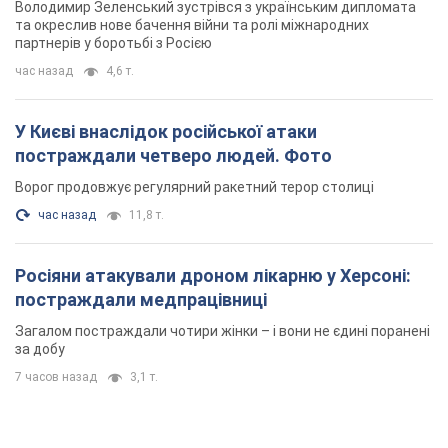
Володимир Зеленський зустрівся з українським дипломата
та окреслив нове бачення війни та ролі міжнародних
партнерів у боротьбі з Росією
час назад
4,6 т.
У Києві внаслідок російської атаки
постраждали четверо людей. Фото
Ворог продовжує регулярний ракетний терор столиці
час назад
11,8 т.
Росіяни атакували дроном лікарню у Херсоні:
постраждали медпрацівниці
Загалом постраждали чотири жінки – і вони не єдині поранені
за добу
7 часов назад
3,1 т.