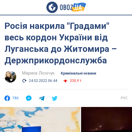
Росія накрила "Градами"
весь кордон України від
Луганська до Житомира –
Держприкордонслужба
Марина Ліснічук
Кримінальні новини
24.02.2022 06:44
330,9 т.
780
РУС