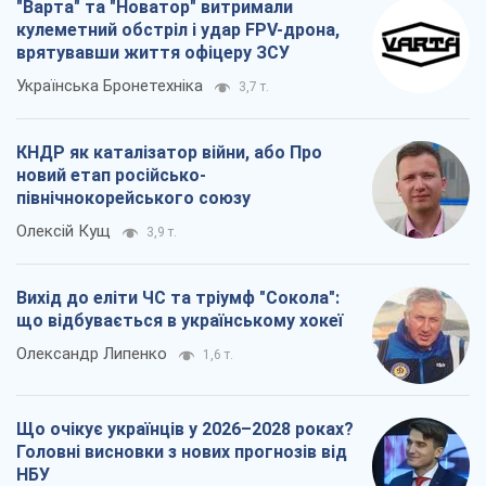
"Варта" та "Новатор" витримали
кулеметний обстріл і удар FPV-дрона,
врятувавши життя офіцеру ЗСУ
Українська Бронетехніка
3,7 т.
КНДР як каталізатор війни, або Про
новий етап російсько-
північнокорейського союзу
Олексій Кущ
3,9 т.
Вихід до еліти ЧС та тріумф "Сокола":
що відбувається в українському хокеї
Олександр Липенко
1,6 т.
Що очікує українців у 2026–2028 роках?
Головні висновки з нових прогнозів від
НБУ