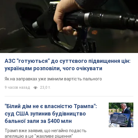
АЗС "готуються" до суттєвого підвищення цін:
українцям розповіли, чого очікувати
Як на заправках уже змінили вартість пального
9 часов назад
23,0 т.
"Білий дім не є власністю Трампа":
суд США зупинив будівництво
бальної зали за $400 млн
Трамп вже заявив, що негайно подасть
апеляцію а це "жахливе рішення"