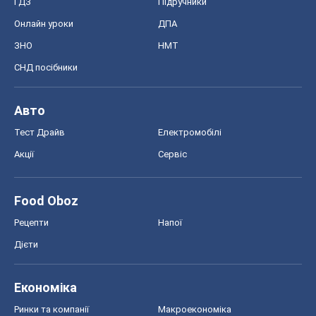
ГДЗ
Підручники
Онлайн уроки
ДПА
ЗНО
НМТ
СНД посібники
Авто
Тест Драйв
Електромобілі
Акції
Сервіс
Food Oboz
Рецепти
Напої
Дієти
Економіка
Ринки та компанії
Макроекономіка