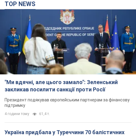
"Ми вдячні, але цього замало": Зеленський
закликав посилити санкції проти Росії
Президент подякував європейським партнерам за фінансову
підтримку
4 години тому
61,4 т.
Україна придбала у Туреччини 70 балістичних
ракет і багато іншого озброєння: у Держдепі
США оприлюднили список
Держдеп вже поставив до відома американський Конгрес
2 години тому
3,6 т.
"Нас почули на одне вухо": у містах України 24-й
день поспіль тривають мітинги на підтримку