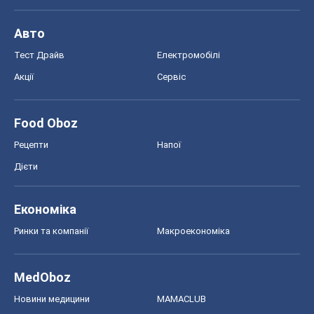
Рецепти
Напої
Дієти
Економіка
Ринки та компанії
Макроекономіка
MedOboz
Новини медицини
MAMACLUB
Шоу
Афіша
Плітки
Краса
Мода
Жіночий журнал