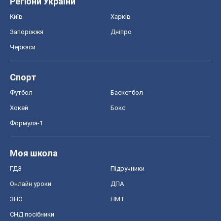
Хокей
Бокс
Формула-1
Моя школа
ГДЗ
Підручники
Онлайн уроки
ДПА
ЗНО
НМТ
СНД посібники
Авто
Тест Драйв
Електромобілі
Акції
Сервіс
Food Oboz