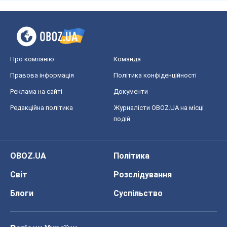
Редакційна політика
Журналісти OBOZ.UA на місці
подій
OBOZ.UA
Політика
Світ
Розслідування
Блоги
Суспільство
Регіони України
Київ
Харків
Запоріжжя
Дніпро
Черкаси
Спорт
Футбол
Баскетбол