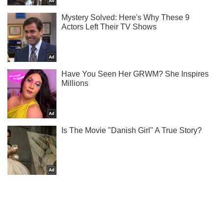
Ти ще не читаєш наш Telegram? А даремно! Підписуйся
Підписатись
Підписатись