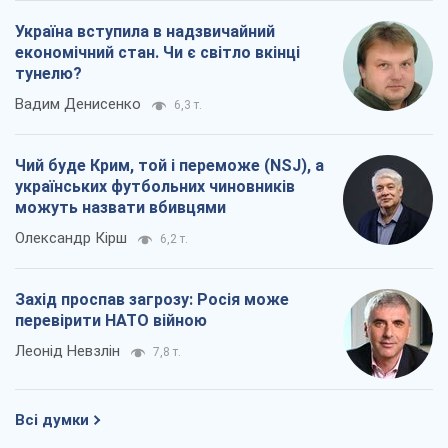
можуть назвати вбивцями
Олександр Кірш
6,2 т.
Захід проспав загрозу: Росія може
перевірити НАТО війною
Леонід Невзлін
7,8 т.
Всі думки
Про компанію
Команда
Правова інформація
Політика конфіденційності
Реклама на сайті
Документи