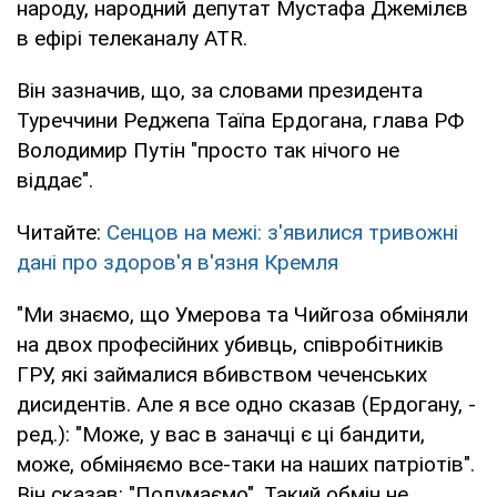
народу, народний депутат Мустафа Джемілєв
в ефірі телеканалу ATR.
Він зазначив, що, за словами президента
Туреччини Реджепа Таїпа Ердогана, глава РФ
Володимир Путін "просто так нічого не
віддає".
Читайте:
Сенцов на межі: з'явилися тривожні
дані про здоров'я в'язня Кремля
"Ми знаємо, що Умерова та Чийгоза обміняли
на двох професійних убивць, співробітників
ГРУ, які займалися вбивством чеченських
дисидентів. Але я все одно сказав (Ердогану, -
ред.): "Може, у вас в заначці є ці бандити,
може, обміняємо все-таки на наших патріотів".
Він сказав: "Подумаємо". Такий обмін не