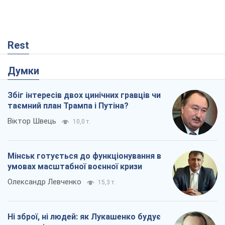
таємний план Трампа і Путіна?
Віктор Швець
10,0 т.
Мінськ готується до функціонування в
умовах масштабної воєнної кризи
Олександр Левченко
15,3 т.
Ні зброї, ні людей: як Лукашенко будує
нову армію
Ігар Тишкевич
13,1 т.