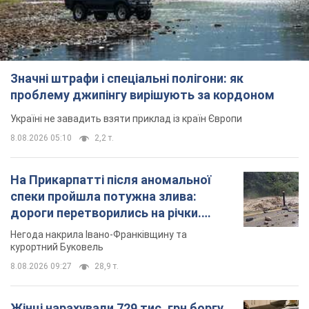
8.08.2026 05:10
2,2 т.
На Прикарпатті після аномальної
спеки пройшла потужна злива:
дороги перетворились на річки.
Відео
Негода накрила Івано-Франківщину та
курортний Буковель
8.08.2026 09:27
28,9 т.
Жінці нарахували 729 тис. грн боргу
за газ через покази зіпсованого
лічильника: суддя ухвалив
неочікуване рішення
Чи треба платити борг через донарахування
8 годин тому
31,1 т.