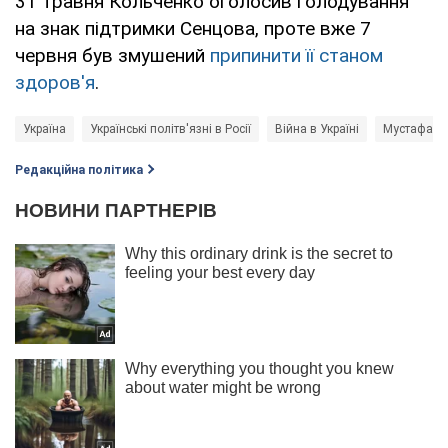
31 травня Кольченко оголосив голодування
на знак підтримки Сенцова, проте вже 7
червня був змушений
припинити її станом
здоров'я
.
Україна
Українські політв'язні в Росії
Війна в Україні
Мустафа Д
Редакційна політика