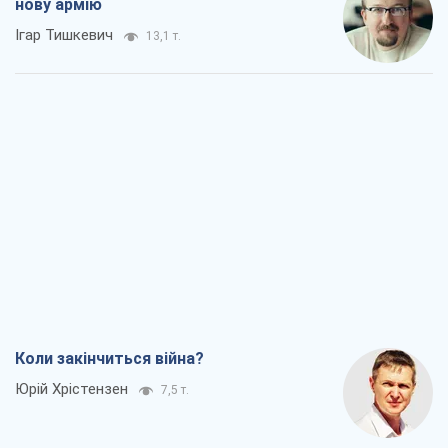
Коли закінчиться війна?
Юрій Хрістензен
7,5 т.
Україна вступила в надзвичайний
економічний стан. Чи є світло вкінці
тунелю?
Вадим Денисенко
6,3 т.
Чий буде Крим, той і переможе (NSJ), а
українських футбольних чиновників