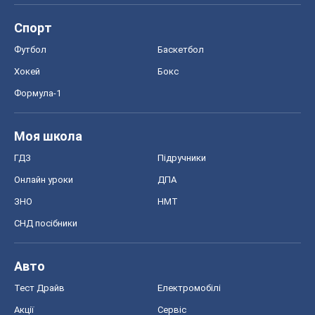
Спорт
Футбол
Баскетбол
Хокей
Бокс
Формула-1
Моя школа
ГДЗ
Підручники
Онлайн уроки
ДПА
ЗНО
НМТ
СНД посібники
Авто
Тест Драйв
Електромобілі
Акції
Сервіс