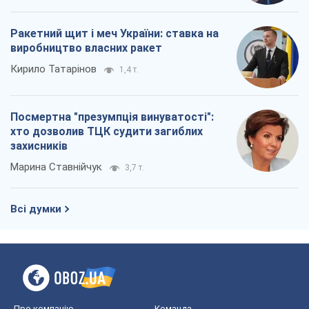
Ракетний щит і меч України: ставка на
виробництво власних ракет
Кирило Татарінов
1,4 т.
Посмертна "презумпція винуватості":
хто дозволив ТЦК судити загиблих
захисників
Марина Ставнійчук
3,7 т.
Всі думки
Про компанію
Команда