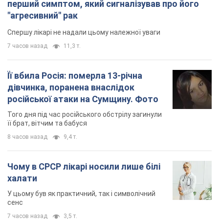
перший симптом, який сигналізував про його
"агресивний" рак
Спершу лікарі не надали цьому належної уваги
7 часов назад
11,3 т.
Її вбила Росія: померла 13-річна
дівчинка, поранена внаслідок
російської атаки на Сумщину. Фото
Того дня під час російського обстрілу загинули
її брат, вітчим та бабуся
8 часов назад
9,4 т.
Чому в СРСР лікарі носили лише білі
халати
У цьому був як практичний, так і символічний
сенс
7 часов назад
3,5 т.