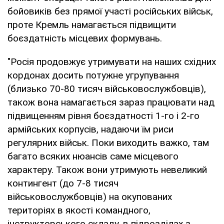
бойовиків без прямої участі російських військ,
проте Кремль намагається підвищити
боєздатність місцевих формувань.
"Росія продовжує утримувати на наших східних
кордонах досить потужне угрупування
(близько 70-80 тисяч військовослужбовців),
також вона намагається зараз працювати над
підвищенням рівня боєздатності 1-го і 2-го
армійських корпусів, надаючи їм риси
регулярних військ. Поки виходить важко, там
багато всяких нюансів саме місцевого
характеру. Також вони утримують невеликий
контингент (до 7-8 тисяч
військовослужбовців) на окупованих
територіях в якості командного,
інструкторського складу, в підрозділах з