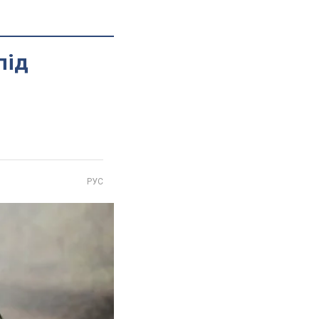
під
РУС