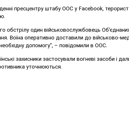
еденні пресцентру штабу ООС у Facebook, терорис
ю.
го обстрілу один військовослужбовець Об'єднани
ня. Воїна оперативно доставили до військово-ме
необхідну допомогу", – повідомили в ООС.
аїнські захисники застосували вогневі засоби і да
противника уточнюються.