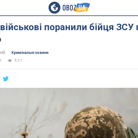
 військові поранили бійця ЗСУ 
ю
ий
Кримінальні новини
0
9,2 т.