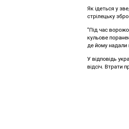
Як ідеться у зв
стрілецьку збро
"Під час ворожо
кульове поранен
де йому надали 
У відповідь укр
відсіч. Втрати 