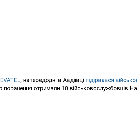
EVATEL
, напередодні в Авдіївці
підірвався військ
го поранення отримали 10 військовослужбовців На