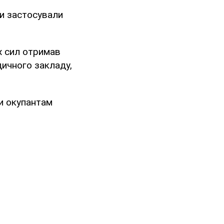
ти застосували
х сил отримав
дичного закладу,
ли окупантам