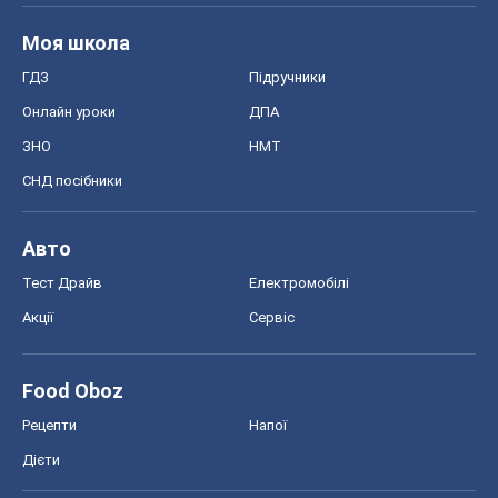
Авто
Тест Драйв
Електромобілі
Акції
Сервіс
Food Oboz
Рецепти
Напої
Дієти
Економіка
Ринки та компанії
Макроекономіка
MedOboz
Новини медицини
MAMACLUB