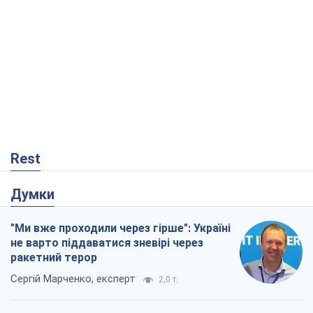
Rest
Думки
"Ми вже проходили через гірше": Україні
не варто піддаватися зневірі через
ракетний терор
Сергій Марченко, експерт
2,0 т.
Кремль переносить війну в тил Європи:
під загрозою критична логістика
Віктор Ягун
12,7 т.
Не помста, а стратегія: Україна змушує
Росію платити за війну
Віктор Андрусів
549