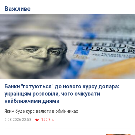
Банки "готуються" до нового курсу долара:
українцям розповіли, чого очікувати
найближчими днями
Яким буде курс валюти в обмінниках
6.08.2026 22:58
150,7 т.
Українцям обіцяють по 850 грн від
мобільних операторів: що не так з
цими повідомленнями
Як не потрапити в пастку шахраїв
6.08.2026 21:02
15,5 т.
Найдорожчий футболіст "Динамо"