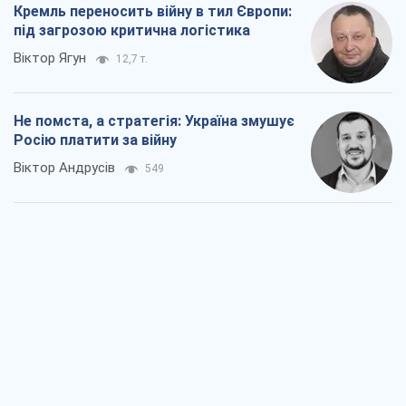
Відповідь на українофобію – не
полонофобія, а сильна українська
держава
Микола Княжицький
480
Мер Москви раптово схотів миру, як