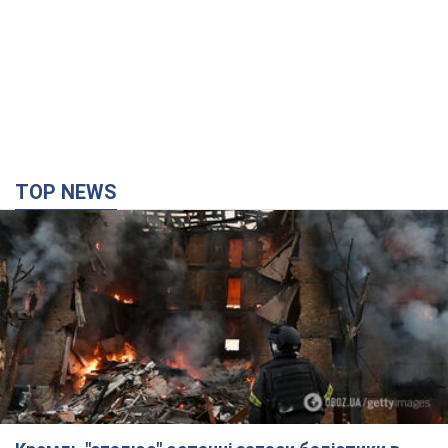
Кремль "спалює" останні запаси балістики в
Україні: що буде далі? Інтерв’ю з Шарпом
У липні країна-агресорка встановила "рекорд" за кількістю
балістичних ракет, запущених по Україні
5 годин тому
55,4 т.
У Єкатеринбурзі атаковано склад Wildberries: є
влучання, піднявся дим. Фото і відео