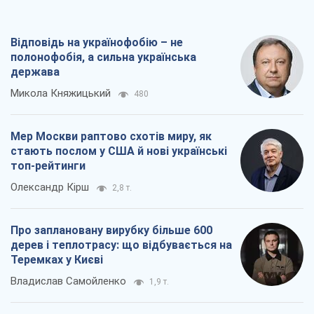
стають послом у США й нові українські
топ-рейтинги
Олександр Кірш
2,8 т.
Про заплановану вирубку більше 600
дерев і теплотрасу: що відбувається на
Теремках у Києві
Владислав Самойленко
1,9 т.
Як атаки Сил оборони України
скоротили експорт російських
нафтопродуктів
Андрій Клименко
3,8 т.
Всі думки