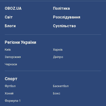
Київ
Харків
Запоріжжя
Дніпро
Черкаси
Спорт
Футбол
Баскетбол
Хокей
Бокс
Формула-1
Моя школа
ГДЗ
Підручники
Онлайн уроки
ДПА
ЗНО
НМТ
СНД посібники