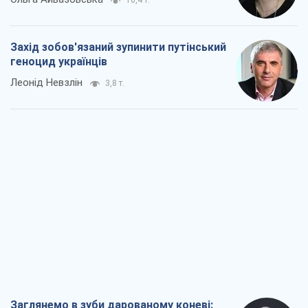
Заглянемо в зуби дарованому коневі:
прискіпливо – про допомогу Україні
Олександр Кірш
6,2 т.
Між жахливою війною і ще гіршим
миром на умовах агресора, або
Безвихідність – теж зброя Росії
Олексій Копитько
5,5 т.
Драбина ескалації війни: до чого нам
треба готуватися