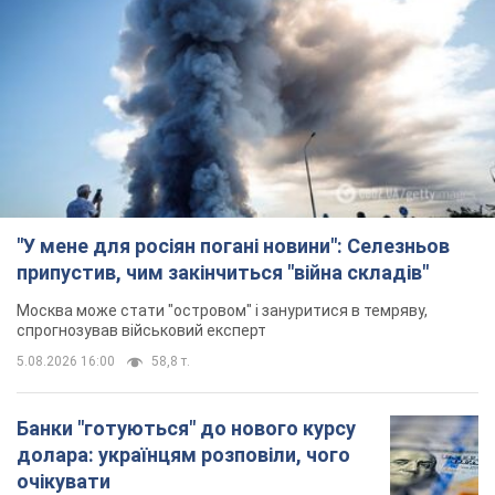
Москва може стати "островом" і зануритися в темряву,
спрогнозував військовий експерт
5.08.2026 16:00
58,8 т.
Банки "готуються" до нового курсу
долара: українцям розповіли, чого
очікувати
Яким буде курс валюти в обмінниках
9 годин тому
112,9 т.
"Джипінг руйнує екосистеми, які
формувалися сотні років": у
Greenpeace забили на сполох
У високогір'ї розташовані альпійські та
субальпійські луки – рідкісні природні
комплекси, які формувалися протягом сотень років
9 годин тому
963