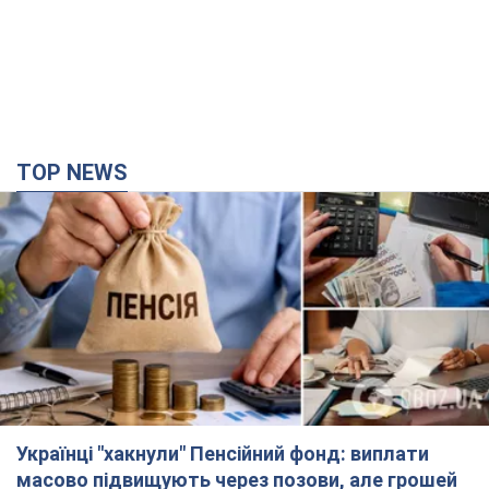
Українці "хакнули" Пенсійний фонд: виплати
масово підвищують через позови, але грошей
не вистачає
Як перераховують пенсії
годину тому
26,2 т.
Під атакою був НПЗ: у російському Ярославлі
прогриміла серія вибухів. Фото і відео
У промисловій зоні зафіксовано кілька осередків пожежі
годину тому
1,5 т.