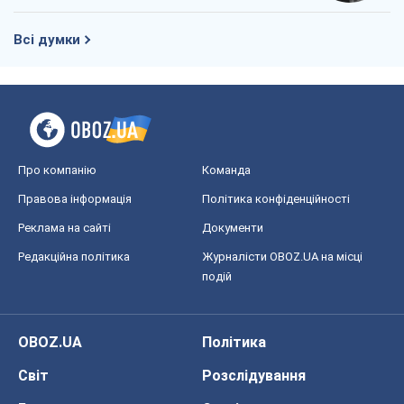
Редакційна політика
Журналісти OBOZ.UA на місці
подій
OBOZ.UA
Політика
Світ
Розслідування
Блоги
Суспільство
Регіони України
Київ
Харків
Запоріжжя
Дніпро
Черкаси
Спорт
Футбол
Баскетбол