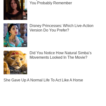
Підпишись на наш Telegram. Надсилаємо лише "гарячі"
новини!
Підписатись
Підписатись