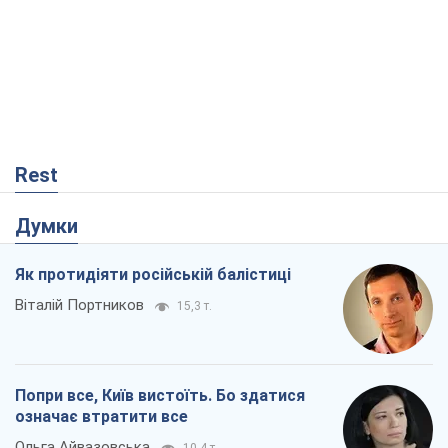
Віталій Портников
15,3 т.
Попри все, Київ вистоїть. Бо здатися
означає втратити все
Ольга Айвазовська
10,4 т.
Захід зобов'язаний зупинити путінський
геноцид українців
Леонід Невзлін
3,8 т.