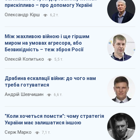
Андрій Шевчишин
6,6 т.
"Коли хочеться помсти": чому стратегія
України має залишатися іншою
Серж Марко
7,1 т.
Всі думки
Про компанію
Команда
Правова інформація
Політика конфіденційності
Реклама на сайті
Документи