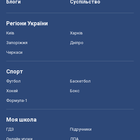
Хокей
Бокс
Формула-1
Моя школа
ГДЗ
Підручники
Онлайн уроки
ДПА
ЗНО
НМТ
СНД посібники
Авто
Тест Драйв
Електромобілі
Акції
Сервіс
Food Oboz
Рецепти
Напої