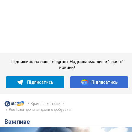
Кримінальні новини
Російські пропагандисти спробували...
Важливе
"У мене для росіян погані новини": Селезньов
припустив, чим закінчиться "війна складів"