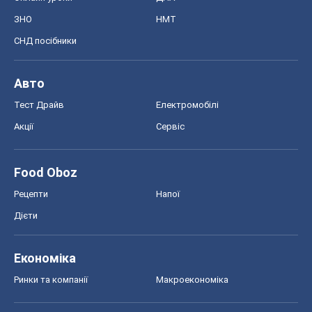
Дієти
Економіка
Ринки та компанії
Макроекономіка
MedOboz
Новини медицини
MAMACLUB
Шоу
Афіша
Плітки
Краса
Мода
Жіночий журнал