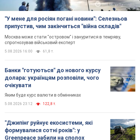
"У мене для росіян погані новини": Селезньов
припустив, чим закінчиться "війна складів"
Москва може стати "островом" і зануритися в темряву,
спрогнозував військовий експерт
5.08.2026 16:00
61,8 т.
Банки "готуються" до нового курсу
долара: українцям розповіли, чого
очікувати
Яким буде курс валюти в обмінниках
5.08.2026 23:12
122,8 т.
"Джипінг руйнує екосистеми, які
формувалися сотні років": у
Greenpeace забили на сполох