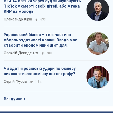
В США батьки через суд звинувачують
TikTok у смерті своїх дітей, або Атака
КНР на молодь
Олександр Кірш
633
Український бізнес – теж частина
обороноздатності країни. Влада має
створити економічний щит для
компаній
Олексій Давиденко
708
Чи здатні російські удари по бізнесу
викликати економічну катастрофу?
Сергій Фурса
1,3 т.
Всі думки