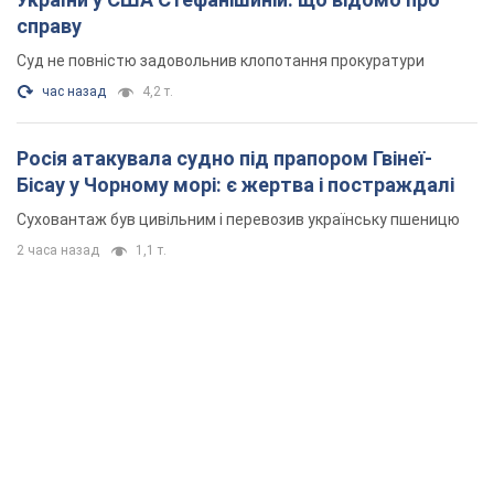
справу
Суд не повністю задовольнив клопотання прокуратури
час назад
4,2 т.
Росія атакувала судно під прапором Гвінеї-
Бісау у Чорному морі: є жертва і постраждалі
Суховантаж був цивільним і перевозив українську пшеницю
2 часа назад
1,1 т.