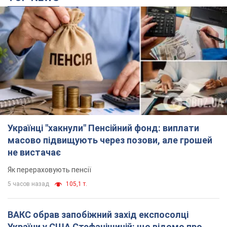
Українці "хакнули" Пенсійний фонд: виплати
масово підвищують через позови, але грошей
не вистачає
Як перераховують пенсії
5 часов назад
105,1 т.
ВАКС обрав запобіжний захід експосолці
України у США Стефанішиній: що відомо про