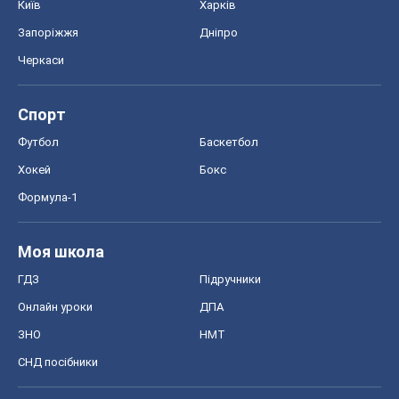
Київ
Харків
Запоріжжя
Дніпро
Черкаси
Спорт
Футбол
Баскетбол
Хокей
Бокс
Формула-1
Моя школа
ГДЗ
Підручники
Онлайн уроки
ДПА
ЗНО
НМТ
СНД посібники