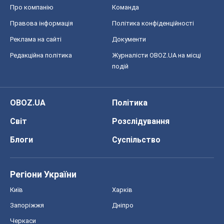
Блоги
Суспільство
Регіони України
Київ
Харків
Запоріжжя
Дніпро
Черкаси
Спорт
Футбол
Баскетбол
Хокей
Бокс
Формула-1
Моя школа
ГДЗ
Підручники