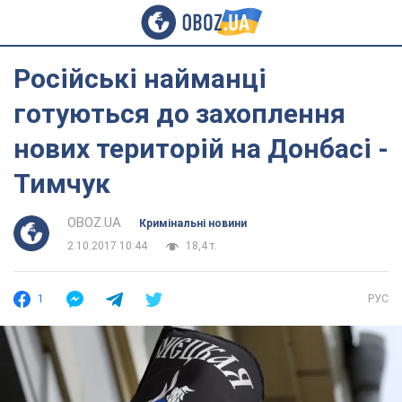
Російські найманці
готуються до захоплення
нових територій на Донбасі -
Тимчук
OBOZ.UA
Кримінальні новини
2.10.2017 10:44
18,4 т.
1
РУС