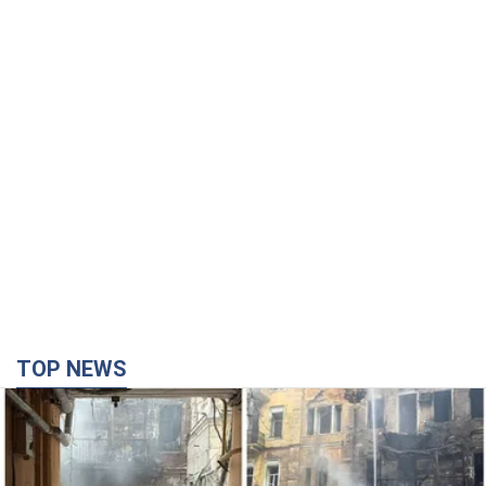
TOP NEWS
Армія Росії здійснила масовану атаку на Одесу:
горіла історична частина міста, є постраждалі.
Фото та відео
Для терору ворог застосував ракети та дрони
41 минуту назад
38,4 т.