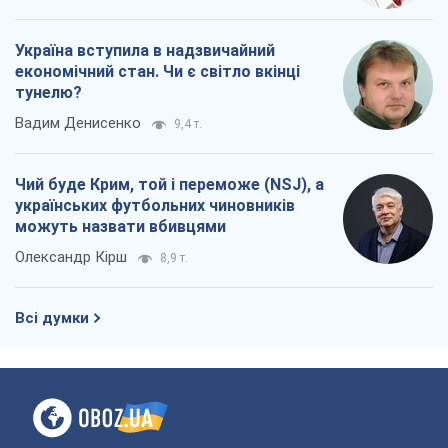
Всі думки
Про компанію
Команда
Правова інформація
Політика конфіденційності
Реклама на сайті
Документи
Редакційна політика
Журналісти OBOZ.UA на місці
подій
OBOZ.UA
Політика
Світ
Розслідування