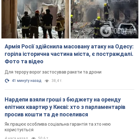
Нардепи взяли гроші з бюджету на оренду
елітних квартир у Києві: хто з парламентарів
просив кошти та де поселився
Як працює особлива соціальна гарантія та хто нею
користується
4 часа назад
50,6 т.
Російська армія обстріляла дві сусідні
багатоповерхівки в Харкові: двоє загиблих,
більше 20 постраждалих
Ворог навмисно обстрілює житлові будинки
37 минут назад
3,3 т.