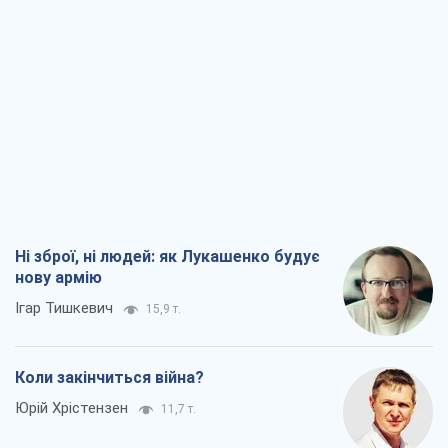
нову армію
Ігар Тишкевич
15,9 т.
Коли закінчиться війна?
Юрій Хрістензен
11,7 т.
Україна вступила в надзвичайний
економічний стан. Чи є світло вкінці
тунелю?
Вадим Денисенко
9,4 т.
Чий буде Крим, той і переможе (NSJ), а
українських футбольних чиновників
можуть назвати вбивцями
Олександр Кірш
8,9 т.