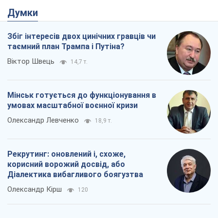
Рекрутинг: оновлений і, схоже,
корисний ворожий досвід, або
Діалектика вибагливого боягузтва
Олександр Кірш
120
Ні зброї, ні людей: як Лукашенко будує