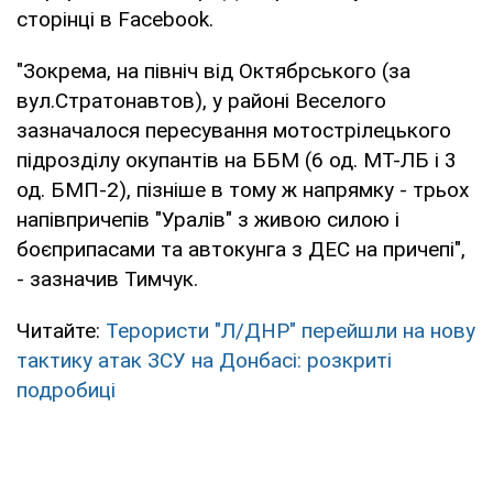
сторінці в Facebook.
"Зокрема, на північ від Октябрського (за
вул.Стратонавтов), у районі Веселого
зазначалося пересування мотострілецького
підрозділу окупантів на ББМ (6 од. МТ-ЛБ і 3
од. БМП-2), пізніше в тому ж напрямку - трьох
напівпричепів "Уралів" з живою силою і
боєприпасами та автокунга з ДЕС на причепі",
- зазначив Тимчук.
Читайте:
Терористи "Л/ДНР" перейшли на нову
тактику атак ЗСУ на Донбасі: розкриті
подробиці