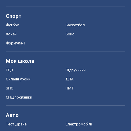
Онлайн уроки
ДПА
ЗНО
НМТ
СНД посібники
Авто
Тест Драйв
Електромобілі
Акції
Сервіс
Food Oboz
Рецепти
Напої
Дієти
Економіка
Ринки та компанії
Макроекономіка