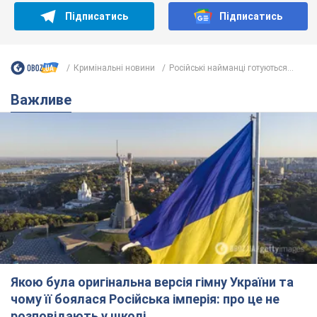
Якою була оригінальна версія гімну України та
чому її боялася Російська імперія: про це не
розповідають у школі
Державним символом є тільки перший куплет та приспів пісні
2 часа назад
6,2 т.
Олександру Пономарьову – 53: що
відомо про трьох дітей секс-
символа 90-х та який вигляд вони
мають
За розвитком кар'єри артист не забував про
особисте щастя
7 часов назад
7,4 т.