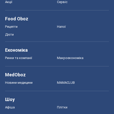
MedOboz
Новини медицини
MAMACLUB
Шоу
Афіша
Плітки
Краса
Мода
Жіночий журнал