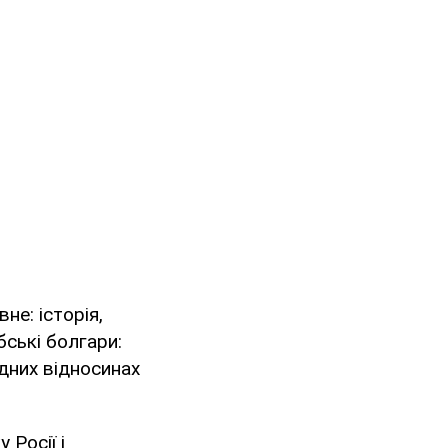
не: історія,
бські болгари:
одних відносинах
 Росії і