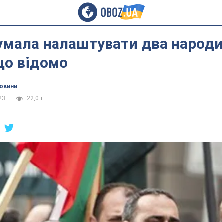
умала налаштувати два народи
що відомо
новини
23
22,0 т.