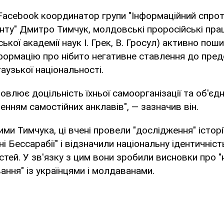
Facebook координатор групи "Інформаційний спрот
ту" Дмитро Тимчук, молдовські проросійські прац
йської академії наук І. Грек, В. Гросул) активно по
формацію про нібито негативне ставлення до пред
гаузької національності.
овлює доцільність їхньої самоорганізації та об'єд
енням самостійних анклавів", — зазначив він.
ми Тимчука, ці вчені провели "дослідження" історії
дні Бессарабії" і відзначили національну ідентичніс
стей. У зв'язку з цим вони зробили висновки про 
вання" із українцями і молдаванами.