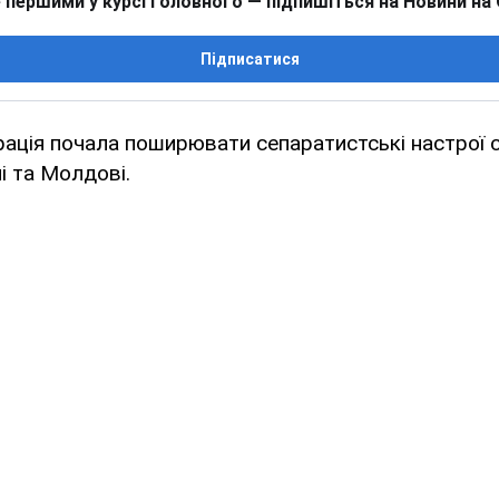
 першими у курсі головного — підпишіться на Новини на
Підписатися
ація почала поширювати сепаратистські настрої с
ні та Молдові.