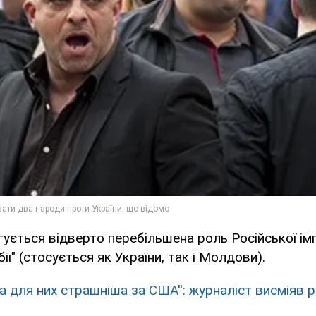
ується відверто перебільшена роль Російської імп
ії" (стосується як України, так і Молдови).
на для них страшніша за США'': журналіст висміяв 