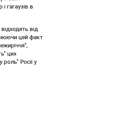
і гагаузів в
 відходять від
інюючи цей факт
ежиріччя",
ь" цих
 роль" Росії у