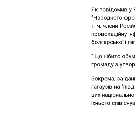
Як повідомив у 
"Народного фрон
т. ч. члени Росі
провокаційну ін
болгарської і га
"Що нібито обум
громаду з утвор
Зокрема, за дани
гагаузів на "пів
цих національно
їхнього співісну