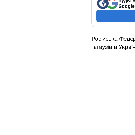
Будьте
Google
Російська Федер
гагаузів в Украї