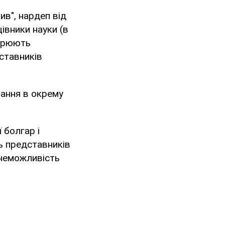
ив", нардеп від
івники науки (в
ширюють
ставників
нання в окрему
 болгар і
ть представників
"неможливість