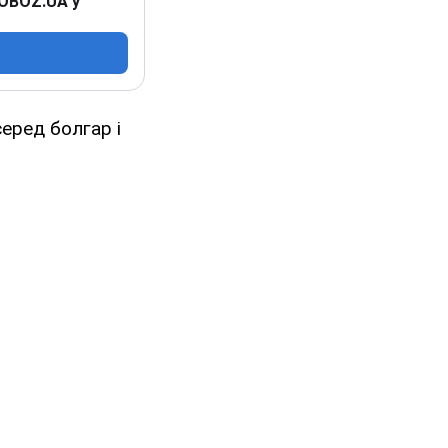
 OBOZ.UA у
еред болгар і