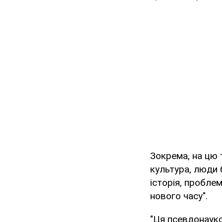
Зокрема, на цю 
культура, люди 
історія, пробле
нового часу".
"Ця псевдонауко