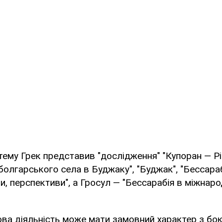
тему Грек представив "дослідження" "Купоран — Рів
болгарського села в Буджаку", "Буджак", "Бессара
ми, перспективи", а Гросул — "Бессарабія в міжнар
ва діяльність може мати замовний характер з боку