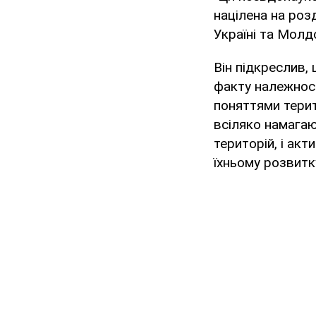
націлена на роз
Україні та Молд
Він підкреслив,
факту належност
поняттями терит
всіляко намагаю
територій, і ак
їхньому розвитку