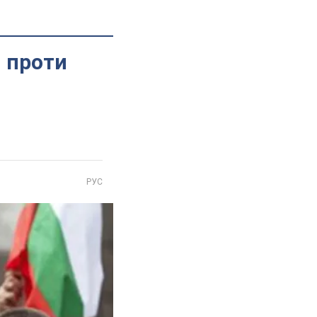
 проти
РУС