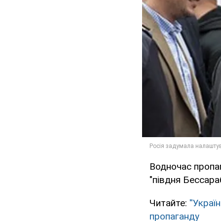
Водночас пропаг
"півдня Бессараб
Читайте:
''Украї
пропаганду