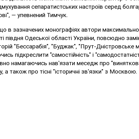
дмухування сепаратистських настроїв серед болгар 
ові", — упевнений Тимчук.
 що в зазначених монографіях автори максимально
і півдня Одеської області України, повсюдно зам
орій "Бессарабія", "Буджак", "Прут-Дністровське м
чись підкреслити "самостійність" і "самодостатніст
тивно намагаючись нав'язати меседж про "виняткову
, а також про тісні "історичні зв'язки" з Москвою.