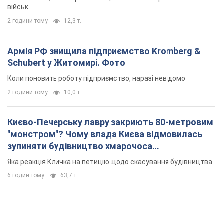
військ
2 години тому
12,3 т.
Армія РФ знищила підприємство Kromberg &
Schubert у Житомирі. Фото
Коли поновить роботу підприємство, наразі невідомо
2 години тому
10,0 т.
Києво-Печерську лавру закриють 80-метровим
"монстром"? Чому влада Києва відмовилась
зупиняти будівництво хмарочоса
"московського вірянина"
Яка реакція Кличка на петицію щодо скасування будівництва
6 годин тому
63,7 т.