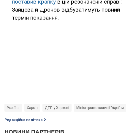
поставив крапку
в цій резонансній справі:
Зайцева й Дронов відбуватимуть повний
термін покарання.
Україна
Харків
ДТП у Харкові
Міністерство юстиції України
О
Редакційна політика