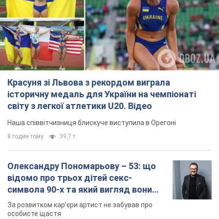
Красуня зі Львова з рекордом виграла
історичну медаль для України на чемпіонаті
світу з легкої атлетики U20. Відео
Наша співвітчизниця блискуче виступила в Орегоні
8 годин тому
39,7 т.
Олександру Пономарьову – 53: що
відомо про трьох дітей секс-
символа 90-х та який вигляд вони
мають
За розвитком кар'єри артист не забував про
особисте щастя