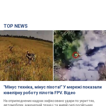
TOP NEWS
"Мінус техніка, мінус піхота!" У мережі показали
ювелірну роботу пілотів FPV. Відео
На оприлюднених кадрах зафіксовано удари по укриттях,
автомобілях, інженерній техніці та живій силі російських