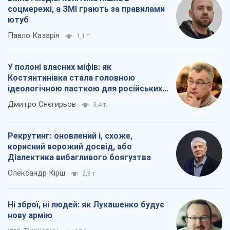
соцмережі, а ЗМІ грають за правилами
ютуб
Павло Казарін
1,1 т.
У полоні власних міфів: як
Костянтинівка стала головною
ідеологічною пасткою для російських
окупантів
Дмитро Снєгирьов
3,4 т.
Рекрутинг: оновлений і, схоже,
корисний ворожий досвід, або
Діалектика вибагливого боягузтва
Олександр Кірш
2,8 т.
Ні зброї, ні людей: як Лукашенко будує
нову армію