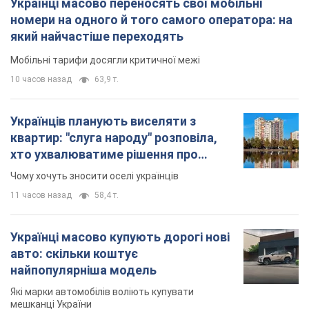
Українці масово переносять свої мобільні
номери на одного й того самого оператора: на
який найчастіше переходять
Мобільні тарифи досягли критичної межі
10 часов назад
63,9 т.
Українців планують виселяти з
квартир: "слуга народу" розповіла,
хто ухвалюватиме рішення про
знесення будинків
Чому хочуть зносити оселі українців
11 часов назад
58,4 т.
Українці масово купують дорогі нові
авто: скільки коштує
найпопулярніша модель
Які марки автомобілів воліють купувати
мешканці України