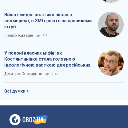
Війна і медіа: політика пішла в
соцмережі, а ЗМІ грають за правилами
ютуб
Павло Казарін
3,7 т.
У полоні власних міфів: як
Костянтинівка стала головною
ідеологічною пасткою для російських
окупантів
Дмитро Снєгирьов
7,4 т.
Всі думки