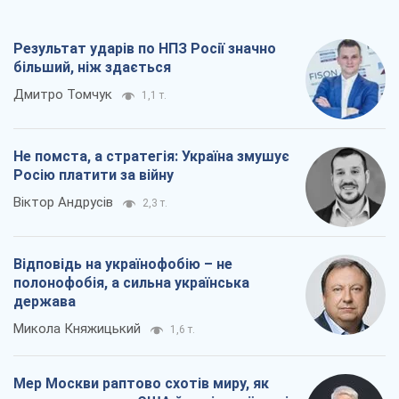
Віктор Андрусів
2,3 т.
Відповідь на українофобію – не
полонофобія, а сильна українська
держава
Микола Княжицький
1,6 т.
Мер Москви раптово схотів миру, як
стають послом у США й нові українські
топ-рейтинги
Олександр Кірш
6,8 т.
Всі думки