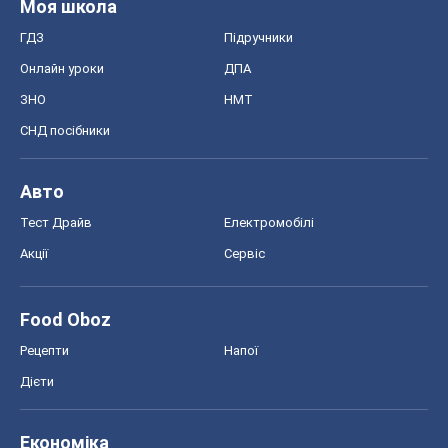
Тест Драйв
Електромобілі
Акції
Сервіс
Food Oboz
Рецепти
Напої
Дієти
Економіка
Ринки та компанії
Макроекономіка
MedOboz
Новини медицини
MAMACLUB
Шоу