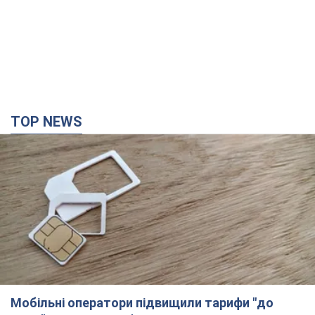
Мобільні оператори підвищили тарифи "до
межі", але якість зв'язку деградувала: чи варто
скаржитись на ціни
Чому ціни на мобільний зв'язок зросли у кілька разів і як
поліпшити якість інтернету на телефоні
2 часа назад
12,2 т.
В окупованій Ялті прогриміли потужні вибухи:
валить чорний дим. Фото і відео