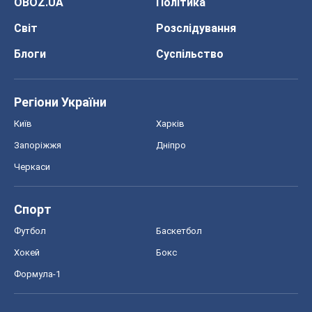
Запоріжжя
Дніпро
Черкаси
Спорт
Футбол
Баскетбол
Хокей
Бокс
Формула-1
Моя школа
ГДЗ
Підручники
Онлайн уроки
ДПА
ЗНО
НМТ
СНД посібники
Авто