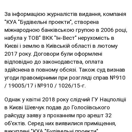
За інформацією журналістів видання, компанія
"КУА "Будівельні проекти", створена
міжнародною банківською групою в 2006 році,
набула у ТОВ" ВКК "Ін-Вест" нерухомість в
Києві і землю в Київській області в лютому
2017 року. Договори були оформлені
відповідно до законодавства, оплата
здійснена в повному обсязі. Також суд визнав
угоди правомірними при розгляді справ №910
/ 19005/17 і №910 / 1026/15-г.
Однак у квітні 2018 року слідчий ГУ Нацполіціі
в Києві Шевчук подав до Голосіївського
райсуду заяву з проханням про арешт 32
об'єктів. Серед них виявилися приміщення,
викуплені "КУА "Будівельні проекти".