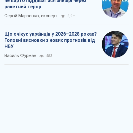
Результат ударів по НПЗ Росії значно
більший, ніж здається
Дмитро Томчук
1,1 т.
Не помста, а стратегія: Україна змушує
Росію платити за війну