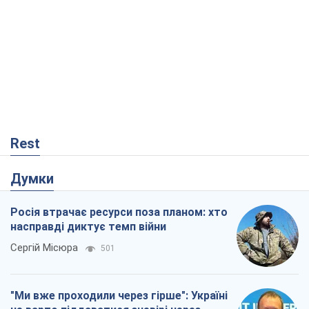
Rest
Думки
Росія втрачає ресурси поза планом: хто
насправді диктує темп війни
Сергій Місюра
501
"Ми вже проходили через гірше": Україні
не варто піддаватися зневірі через
ракетний терор
Сергій Марченко, експерт
3,9 т.
Що очікує українців у 2026–2028 роках?
Головні висновки з нових прогнозів від
НБУ
Василь Фурман
483