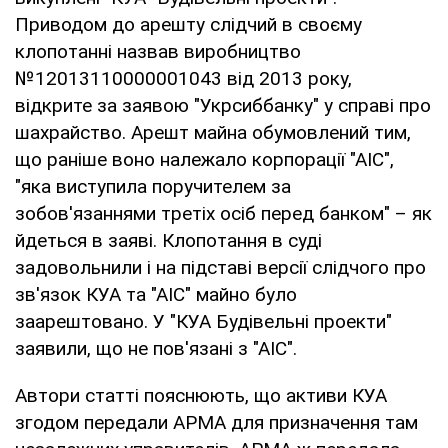
Приводом до арешту слідчий в своєму
клопотанні назвав виробництво
№12013110000001043 від 2013 року,
відкрите за заявою "Укрсиббанку" у справі про
шахрайство. Арешт майна обумовлений тим,
що раніше воно належало корпорації "АІС",
"яка виступила поручителем за
зобов'язаннями третіх осіб перед банком" – як
йдеться в заяві. Клопотання в суді
задовольнили і на підставі версії слідчого про
зв'язок КУА та "АІС" майно було
заарештовано. У "КУА Будівельні проекти"
заявили, що не пов'язані з "АІС".
Автори статті пояснюють, що активи КУА
згодом передали АРМА для призначення там