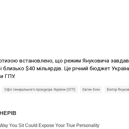
ртизою встановлено, що режим Януковича завдав
і близько $40 мільярдів. Це річний бюджет України
и ГПУ.
Офіс генерального прокурора України (ОГП)
Євген Єнін
Віктор Януко