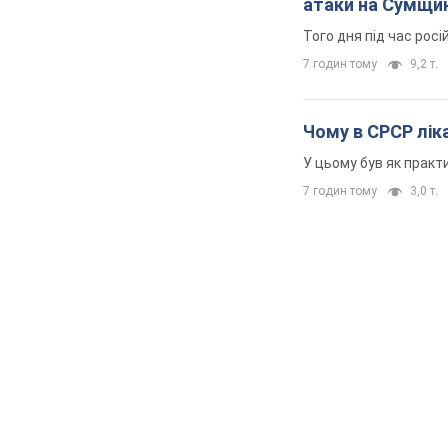
Дружина тяжкох
про його "агреси
Спершу лікарі не над
7 годин тому
10,7 т.
Її вбила Росія: 
атаки на Сумщи