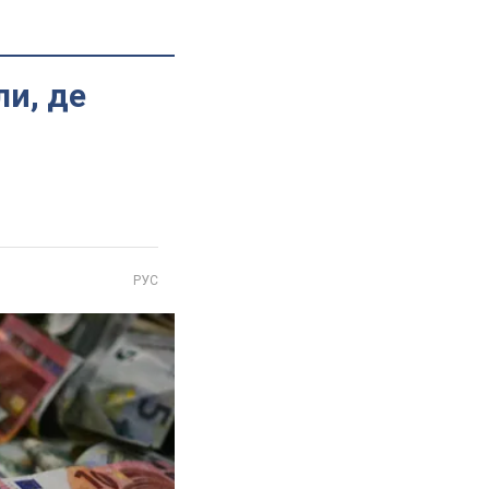
ли, де
РУС