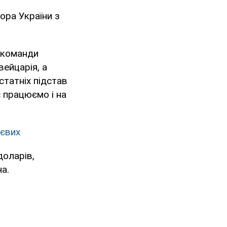
ора України з
 команди
вейцарія, а
статніх підстав
с працюємо і на
юєвих
доларів,
а.