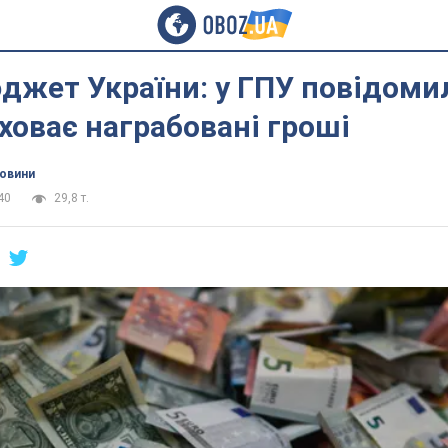
джет України: у ГПУ повідоми
ховає награбовані гроші
новини
40
29,8 т.