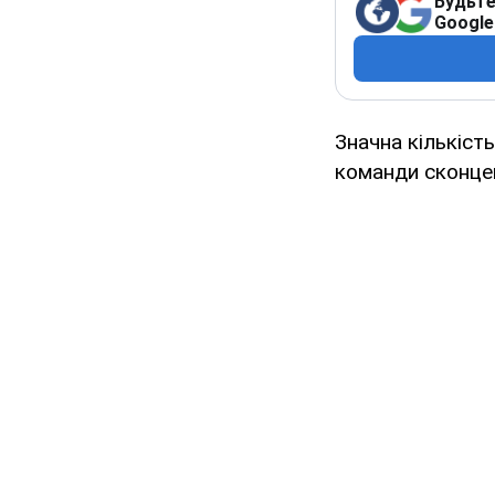
Будьте
Google
Значна кількіст
команди сконцен