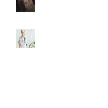
й сигналізував
ської