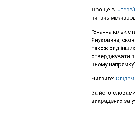
Про це в
інтерв
питань міжнарод
"Значна кількіс
Януковича, скон
також ряд інших
стверджувати пр
цьому напрямку",
Читайте:
Слідам
За його словами
викрадених за 