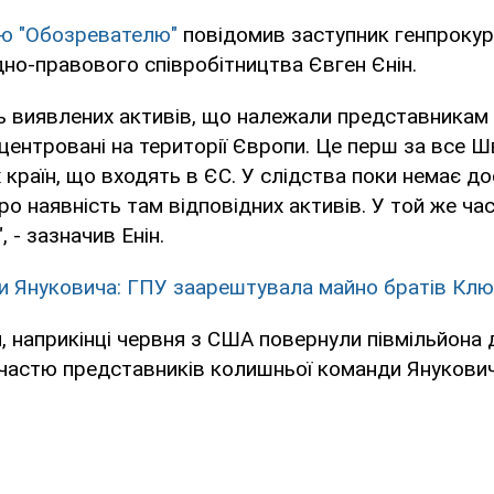
'ю "Обозревателю"
повідомив заступник генпрокур
но-правового співробітництва Євген Єнін.
ть виявлених активів, що належали представникам
центровані на території Європи. Це перш за все Ш
 країн, що входять в ЄС. У слідства поки немає до
о наявність там відповідних активів. У той же ча
 - зазначив Енін.
и Януковича: ГПУ заарештувала майно братів Кл
, наприкінці червня з США повернули півмільйона 
участю представників колишньої команди Янукович