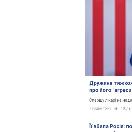
Кримінал
Важливе