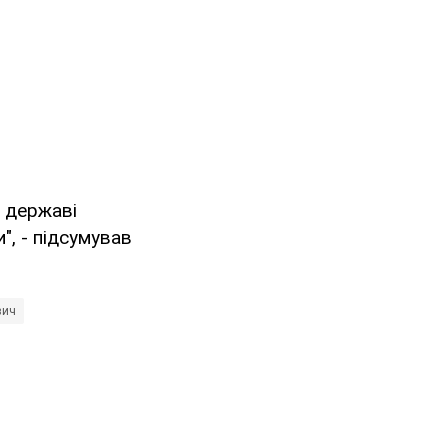
 державі
", - підсумував
вич