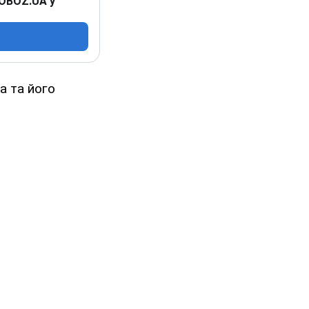
 OBOZ.UA у
а та його