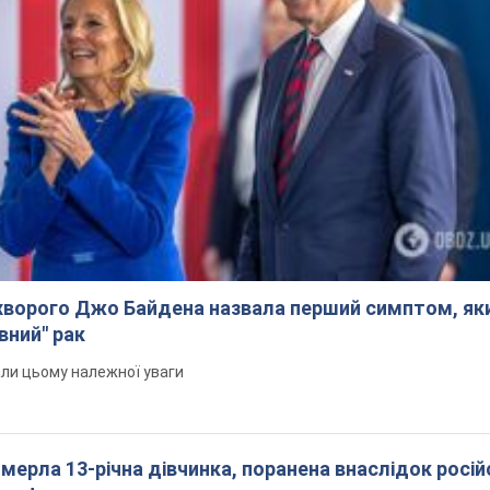
Тисни! Підписуйся! Читай тільки найкраще!
Підписатись
Підписа
ьні новини
Річний бюджет України:...