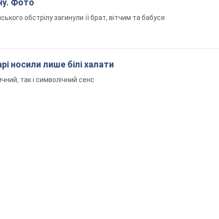
ворого Джо Байдена назвала перший симптом, яки
вний" рак
али цьому належної уваги
померла 13-річна дівчинка, поранена внаслідок росій
ну. Фото