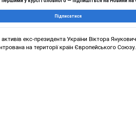
 першими у курсі головного — підпишіться на Новини на
Підписатися
ь активів екс-президента України Віктора Янукович
трована на території країн Європейського Союзу.