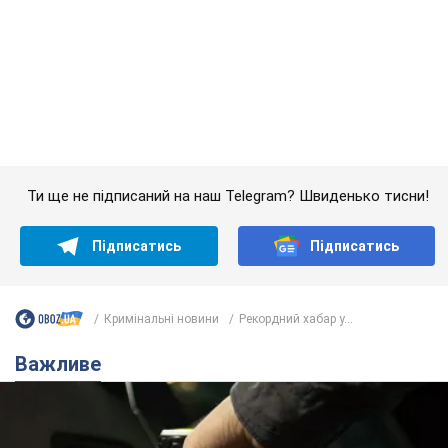
Підписатись
Підписатись
Кримінальні новини
Рекордний хабар у...
Важливе
АЗС "готуються" до суттєвого підвищення цін:
українцям розповіли, чого очікувати