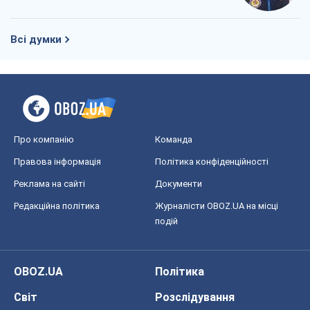
Про компанію
Команда
Правова інформація
Політика конфіденційності
Реклама на сайті
Документи
Редакційна політика
Журналісти OBOZ.UA на місці
подій
OBOZ.UA
Політика
Світ
Розслідування
Блоги
Суспільство
Регіони України
Київ
Харків
Запоріжжя
Дніпро
Черкаси