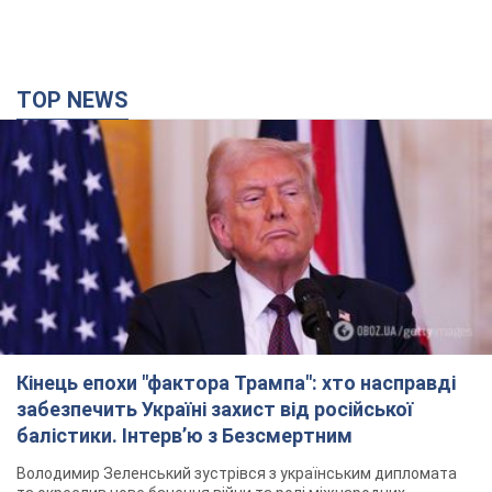
Кінець епохи "фактора Трампа": хто насправді
забезпечить Україні захист від російської
балістики. Інтерв’ю з Безсмертним
Володимир Зеленський зустрівся з українським дипломата
та окреслив нове бачення війни та ролі міжнародних
партнерів у боротьбі з Росією
3 години тому
11,3 т.
У Києві внаслідок російської атаки
постраждали четверо людей. Фото
Ворог продовжує регулярний ракетний терор столиці
11 хвилин тому
21,2 т.