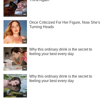
Ти ще не підписаний на наш Telegram? Швиденько тисни!