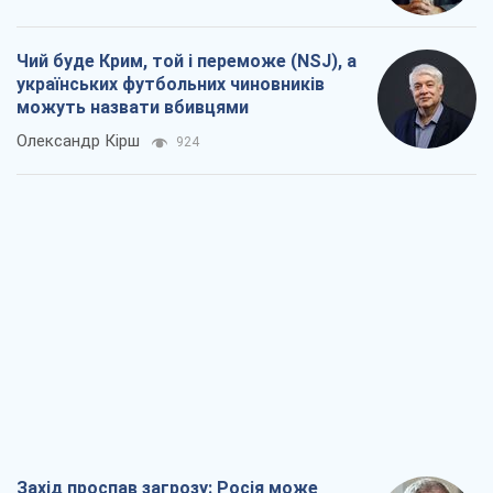
Захід проспав загрозу: Росія може
перевірити НАТО війною
Леонід Невзлін
5,0 т.
"Варта" та "Новатор" витримали
кулеметний обстріл і удар FPV-дрона,
врятувавши життя офіцеру ЗСУ
Українська Бронетехніка
4,1 т.