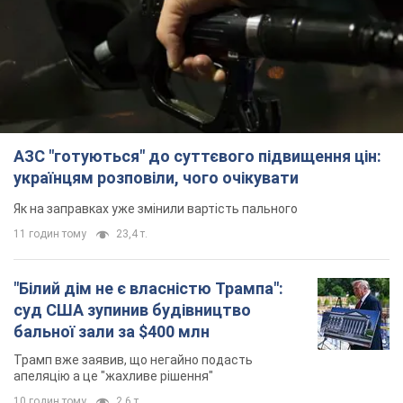
Як на заправках уже змінили вартість пального
11 годин тому
23,4 т.
"Білий дім не є власністю Трампа":
суд США зупинив будівництво
бальної зали за $400 млн
Трамп вже заявив, що негайно подасть
апеляцію а це "жахливе рішення"
10 годин тому
2,6 т.
Війна змінює не лише тактику: в НГУ
показали інженерні рішення проти
російських FPV-дронів. Фото
Це "постапокаліптична естетика зі світу
"Шаленого Макса"
10 годин тому
9,0 т.