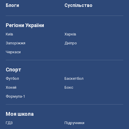
Спорт
Футбол
Баскетбол
Хокей
Бокс
Формула-1
Моя школа
ГДЗ
Підручники
Онлайн уроки
ДПА
ЗНО
НМТ
СНД посібники
Авто
Тест Драйв
Електромобілі
Акції
Сервіс