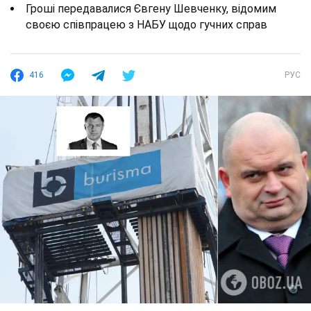
Гроші передавалися Євгену Шевченку, відомим
своєю співпрацею з НАБУ щодо гучних справ
416
РУС