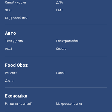
Food Oboz
Рецепти
Напої
Дієти
Економіка
Ринки та компанії
Макроекономіка
MedOboz
Новини медицини
MAMACLUB
Шоу
Афіша
Плітки
Краса
Мода