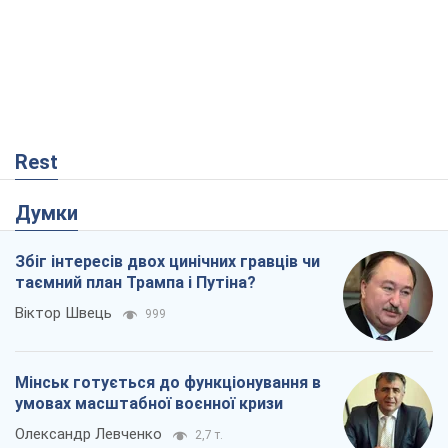
Думки
Збіг інтересів двох цинічних гравців чи
таємний план Трампа і Путіна?
Віктор Швець
999
Мінськ готується до функціонування в
умовах масштабної воєнної кризи
Олександр Левченко
2,7 т.
Чий буде Крим, той і переможе (NSJ), а
українських футбольних чиновників
можуть назвати вбивцями
Олександр Кірш
924