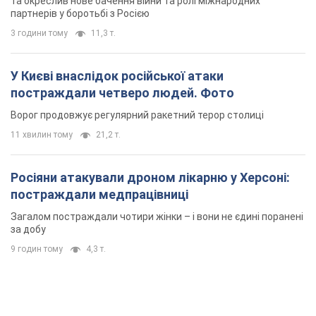
Росіяни атакували дроном лікарню у Херсоні:
постраждали медпрацівниці
Загалом постраждали чотири жінки – і вони не єдині поранені
за добу
9 годин тому
4,3 т.