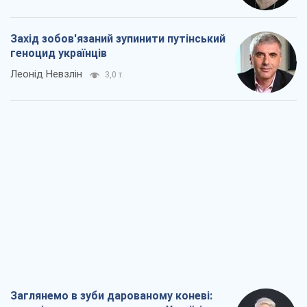
Захід зобов'язаний зупинити путінський
геноцид українців
Леонід Невзлін
3,0 т.
Заглянемо в зуби дарованому коневі: