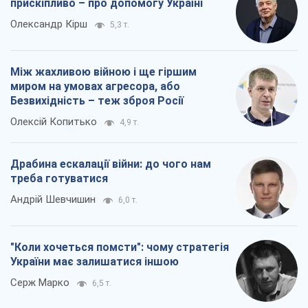
прискіпливо – про допомогу Україні
Олександр Кірш
5,3 т.
Між жахливою війною і ще гіршим
миром на умовах агресора, або
Безвихідність – теж зброя Росії
Олексій Копитько
4,9 т.
Драбина ескалації війни: до чого нам
треба готуватися
Андрій Шевчишин
6,0 т.
"Коли хочеться помсти": чому стратегія
України має залишатися іншою
Серж Марко
6,5 т.