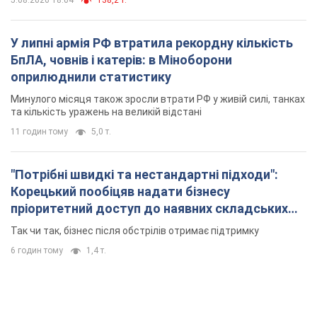
5.08.2026 18:04
138,2 т.
У липні армія РФ втратила рекордну кількість
БпЛА, човнів і катерів: в Міноборони
оприлюднили статистику
Минулого місяця також зросли втрати РФ у живій силі, танках
та кількість уражень на великій відстані
11 годин тому
5,0 т.
"Потрібні швидкі та нестандартні підходи":
Корецький пообіцяв надати бізнесу
пріоритетний доступ до наявних складських
приміщень
Так чи так, бізнес після обстрілів отримає підтримку
6 годин тому
1,4 т.