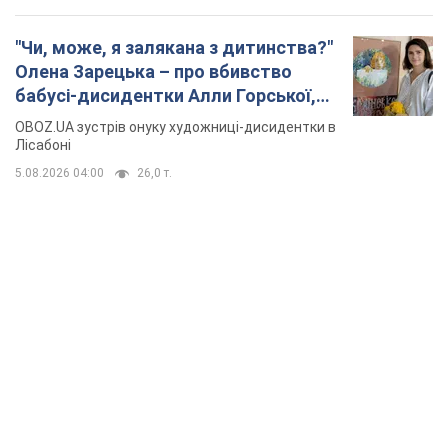
"Чи, може, я залякана з дитинства?"
Олена Зарецька – про вбивство
бабусі-дисидентки Алли Горської,
критику Дмитра Стуса та втечу в
OBOZ.UA зустрів онуку художниці-дисидентки в
Португалію з 5 дітьми
Лісабоні
5.08.2026 04:00
26,0 т.