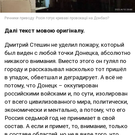
Далі текст мовою оригіналу.
Дмитрий Стешин не уделил пожару, который
был виден с любой точки Донецка, абсолютно
никакого внимания. Вместо этого он гулял по
городу и рассказывал насколько тот пришёл
в упадок, обветшал и деградирует. А всё не
потому, что Донецк – оккупирован
российскими войсками и, по сути, изолирован
от всего цивилизованного мира, политически,
экономически и ментально, а потому, что его
Россия седьмой год не принимает в свой
состав. А если и примет, то, внимание, только
в составе областей, но не в виде того, что