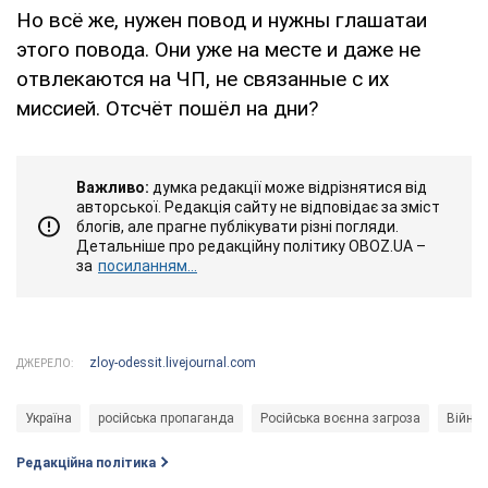
Но всё же, нужен повод и нужны глашатаи
этого повода. Они уже на месте и даже не
отвлекаются на ЧП, не связанные с их
миссией. Отсчёт пошёл на дни?
Важливо:
думка редакції може відрізнятися від
авторської. Редакція сайту не відповідає за зміст
блогів, але прагне публікувати різні погляди.
Детальніше про редакційну політику OBOZ.UA –
за
посиланням...
zloy-odessit.livejournal.com
ДЖЕРЕЛО:
Україна
російська пропаганда
Російська воєнна загроза
Війна 
Редакційна політика