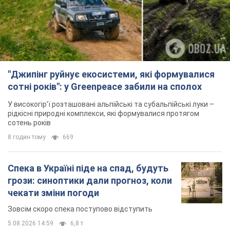
"Джипінг руйнує екосистеми, які формувалися
сотні років": у Greenpeace забили на сполох
У високогір'ї розташовані альпійські та субальпійські луки –
рідкісні природні комплекси, які формувалися протягом
сотень років
8 годин тому
669
Спека в Україні піде на спад, будуть
грози: синоптики дали прогноз, коли
чекати зміни погоди
Зовсім скоро спека поступово відступить
5.08.2026 14:59
6,8 т.