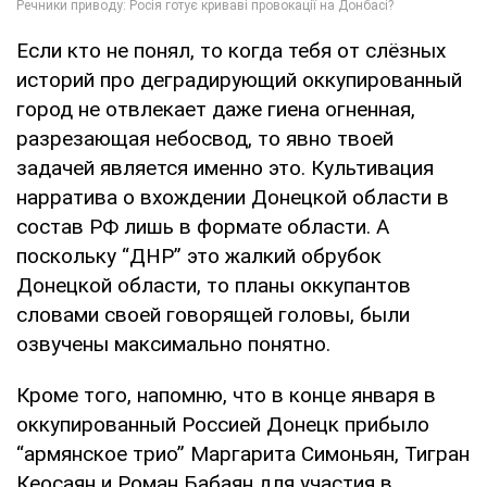
Если кто не понял, то когда тебя от слёзных
историй про деградирующий оккупированный
город не отвлекает даже гиена огненная,
разрезающая небосвод, то явно твоей
задачей является именно это. Культивация
нарратива о вхождении Донецкой области в
состав РФ лишь в формате области. А
поскольку “ДНР” это жалкий обрубок
Донецкой области, то планы оккупантов
словами своей говорящей головы, были
озвучены максимально понятно.
Кроме того, напомню, что в конце января в
оккупированный Россией Донецк прибыло
“армянское трио” Маргарита Симоньян, Тигран
Кеосаян и Роман Бабаян для участия в