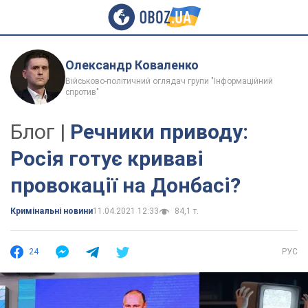
Олександр Коваленко
Військово-політичний оглядач групи "Інформаційний
спротив"
Блог |
Речники приводу:
Росія готує криваві
провокації на Донбасі?
Кримінальні новини
11.04.2021 12:33
84,1 т.
24
РУС