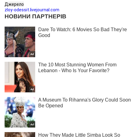
Джерело
zloy-odessit.livejournal.com