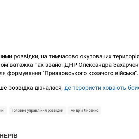
аними розвідки, на тимчасово окупованих територі
зом ватажка так званої ДНР Олександра Захарчен
ля формування "Приазовського козачого війська".
ше розвідка дізналася,
де терористи ховають бойов
їні
Головне управління розвідки
Андрій Лисенко