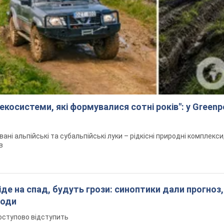
екосистеми, які формувалися сотні років": у Green
вані альпійські та субальпійські луки – рідкісні природні комплекс
в
піде на спад, будуть грози: синоптики дали прогноз,
годи
оступово відступить