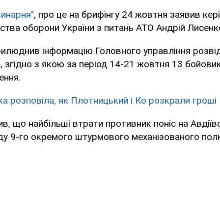
инарня"
, про це на брифінгу 24 жовтня заявив кер
ства оборони України з питань АТО Андрій Лисенк
рилюднив інформацію Головного управління розві
, згідно з якою за період 14-21 жовтня 13 бойовикі
ення.
ка розповіла, як Плотницький і Ко розкрали гроші
ив, що найбільші втрати противник поніс на Авдії
ладу 9-го окремого штурмового механізованого пол