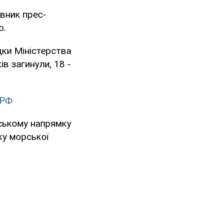
івник прес-
о.
дки Міністерства
в загинули, 18 -
 РФ
вському напрямку
ку морської