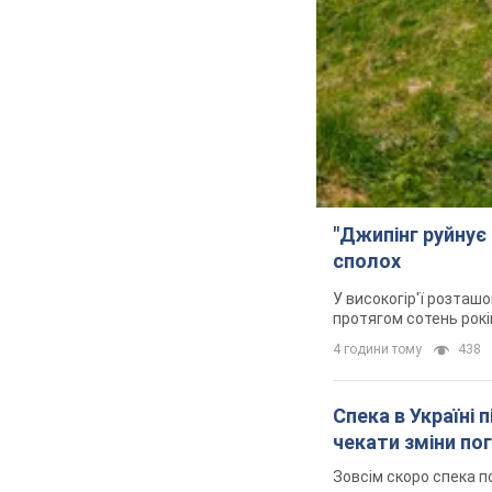
"Джипінг руйнує 
сполох
У високогір'ї розташо
протягом сотень рокі
4 години тому
438
Спека в Україні 
чекати зміни по
Зовсім скоро спека п