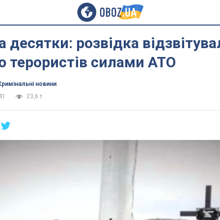
а десятки: розвідка відзвітува
ю терористів силами АТО
Кримінальні новини
41
23,6 т.