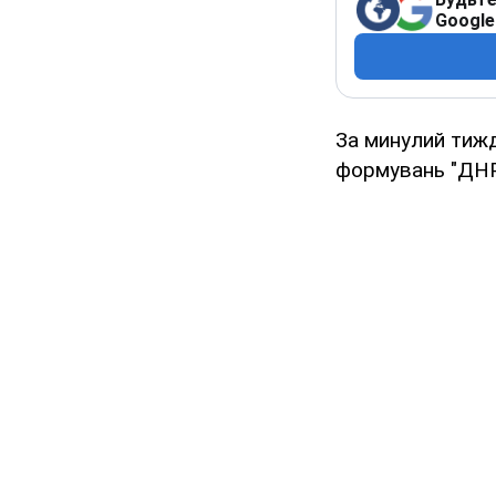
Google
За минулий тижд
формувань "ДН