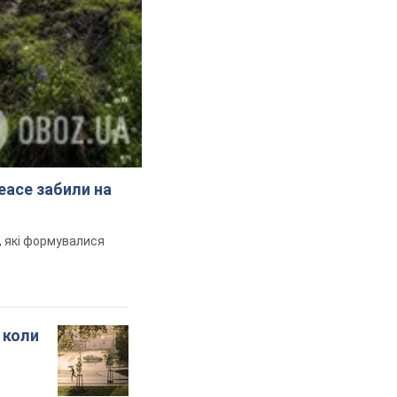
peace забили на
и, які формувалися
 коли