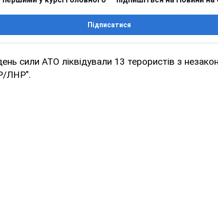
Підписатися
ень сили АТО ліквідували 13 терористів з незако
Р/ЛНР".