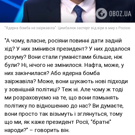
"А чому, власне, росіяни повинні дати задній
хід? У них змінився президент? У них додалося
розуму? Вони стали гуманістами більше, ніж
були? Ні, нічого не змінилося. Нафта, може, у
них закінчилася? Або ядерна бомба
заіржавіла? Може, вони шукають нові підходи
у зовнішній політиці? Теж ні. Але чому ж тоді
ми розраховуємо на те, що вони пзмынять
політику по відношенню до нас? Ви думаєте,
вони просто так візьмуть і зглянуться, тому
що ми, як каже президент Росії, "братні"
народи?" – говорить він.