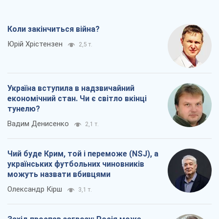
Чий буде Крим, той і переможе (NSJ), а
українських футбольних чиновників
можуть назвати вбивцями
Олександр Кірш
3,1 т.
Захід проспав загрозу: Росія може
перевірити НАТО війною
Леонід Невзлін
6,2 т.
Всі думки