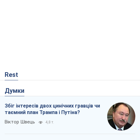
Думки
Збіг інтересів двох цинічних гравців чи
таємний план Трампа і Путіна?
Віктор Швець
4,8 т.
Мінськ готується до функціонування в
умовах масштабної воєнної кризи
Олександр Левченко
9,5 т.
Ні зброї, ні людей: як Лукашенко будує
нову армію
Ігар Тишкевич
3,2 т.