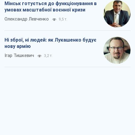
Коли закінчиться війна?
Юрій Хрістензен
2,5 т.
Україна вступила в надзвичайний
економічний стан. Чи є світло вкінці
тунелю?
Вадим Денисенко
2,1 т.