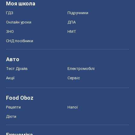
Food Oboz
Рецепти
Напої
Дієти
Економіка
Ринки та компанії
Макроекономіка
MedOboz
Новини медицини
MAMACLUB
Шоу
Афіша
Плітки
Краса
Мода