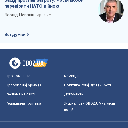
Про компанію
Команда
Правова інформація
Політика конфіденційності
Реклама на сайті
Документи
Редакційна політика
Журналісти OBOZ.UA на місці
подій
OBOZ.UA
Політика
Світ
Розслідування
Блоги
Суспільство
Регіони України
Київ
Харків
Запоріжжя
Дніпро
Черкаси