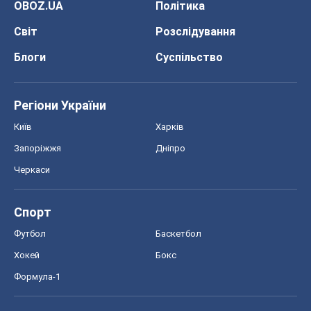
Спорт
Футбол
Баскетбол
Хокей
Бокс
Формула-1
Моя школа
ГДЗ
Підручники
Онлайн уроки
ДПА
ЗНО
НМТ
СНД посібники
Авто
Тест Драйв
Електромобілі
Акції
Сервіс