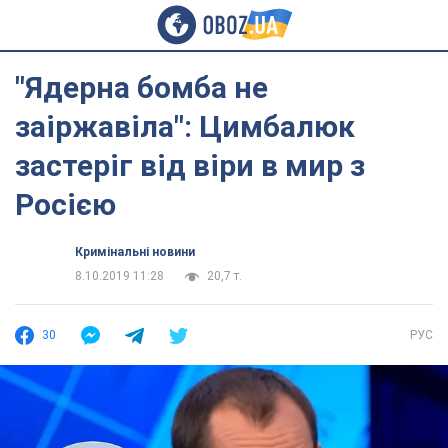
"Ядерна бомба не
заіржавіла": Цимбалюк
застеріг від віри в мир з
Росією
Кримінальні новини
8.10.2019 11:28
20,7 т.
30
РУС