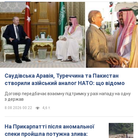
створили азійський аналог НАТО: що відомо
Договір передбачає взаємну підтримку у разі нападу на одну
з держав
8.08.2026 00:22
4,6 т.
На Прикарпатті після аномальної
спеки пройшла потужна злива:
дороги перетворились на річки.
Відео
Негода накрила Івано-Франківщину та
курортний Буковель
5 часов назад
8,6 т.
Хорватія принизила збірну Росії зі
спортивної гімнастики, офіційно не
допустивши до чемпіонату Європи
основних спортсменів
Турнір відбудеться в Загребі з 13 по 23 серпня
4 часа назад
7,5 т.