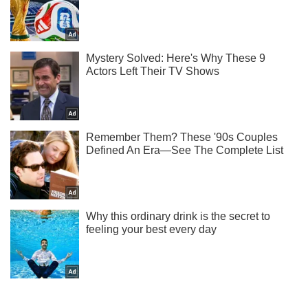
Не набридаємо! Тільки найважливіше - підписуйся на наш