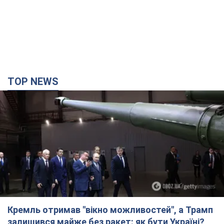
Кремль отримав "вікно можливостей", а Трамп
залишився майже без ракет: як бути Україні?
Інтерв’ю з Мельником
Думка, що в Росії закінчаться балістичні ракети, вкрай
небезпечна, наголосив експерт
2 часа назад
13,3 т.
Україна має домовленості на щомісячну
поставку ракет до Patriot від США: Зеленський
розкрив подробиці
Київ також веде активні переговори з європейськими
партнерами