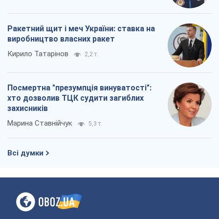
хто дозволив ТЦК судити загиблих
захисників
Марина Ставнійчук
5,3 т.
Всі думки
Про компанію
Команда
Правова інформація
Політика конфіденційності
Реклама на сайті
Документи
Редакційна політика
Журналісти OBOZ.UA на місці
подій