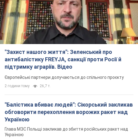
підтримку аграріїв. Відео
Європейські партнери долучаються до спільного проєкту
2 години тому
26,7 т.
"Балістика вбиває людей": Сікорський закликав
обговорити перехоплення ворожих ракет над
Україною
Глава МЗС Польщі закликав до збиття російських ракет над
Україною
2 години тому
5,6 т.
Податкова передасть Міноборони дані про
чоловіків 18-60 років: для чого це потрібно
Це потрібно для перевірки військового обліку
4 години тому
21,6 т.