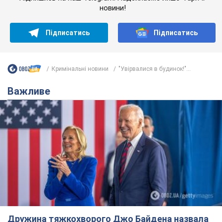
Дружина тяжкохворого Джо Байдена назвала
перший симптом, який сигналізував про його
"агресивний" рак
Спершу лікарі не надали цьому належної уваги
10 годин тому
13,3 т.
Її вбила Росія: померла 13-річна
дівчинка, поранена внаслідок