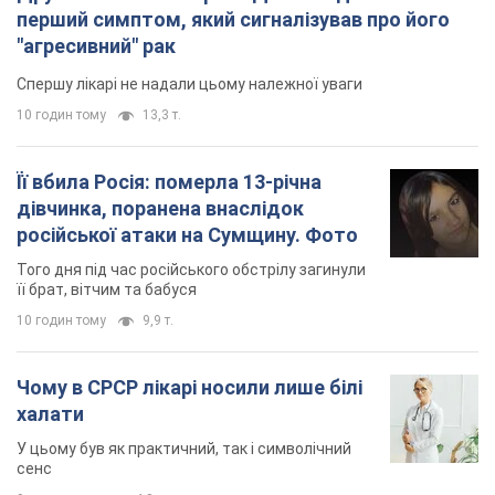
російської атаки на Сумщину. Фото
Того дня під час російського обстрілу загинули
її брат, вітчим та бабуся
10 годин тому
9,9 т.
Чому в СРСР лікарі носили лише білі
халати
У цьому був як практичний, так і символічний
сенс
9 годин тому
4,8 т.