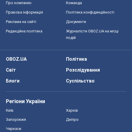
OBOZ.UA
Політика
Світ
Розслідування
Блоги
Суспільство
Регіони України
Київ
Харків
Запоріжжя
Дніпро
Черкаси
Спорт
Футбол
Баскетбол
Хокей
Бокс
Формула-1