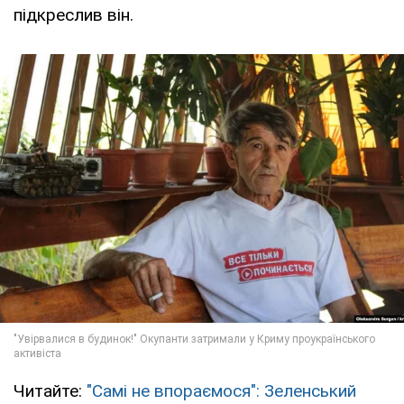
підкреслив він.
Читайте:
"Самі не впораємося": Зеленський