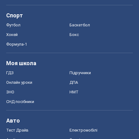
Моя школа
ГДЗ
Підручники
Онлайн уроки
ДПА
ЗНО
НМТ
СНД посібники
Авто
Тест Драйв
Електромобілі
Акції
Сервіс
Food Oboz
Рецепти
Напої
Дієти
Економіка