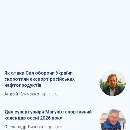
Як атаки Сил оборони України
скоротили експорт російських
нафтопродуктів
Андрій Клименко
1,5 т.
Два супертурніри Магучіх: спортивний
календар осені 2026 року
Олександр Липенко
2,8 т.
Ракетний щит і меч України: ставка на
виробництво власних ракет
Кирило Татарінов
2,2 т.
Посмертна "презумпція винуватості":