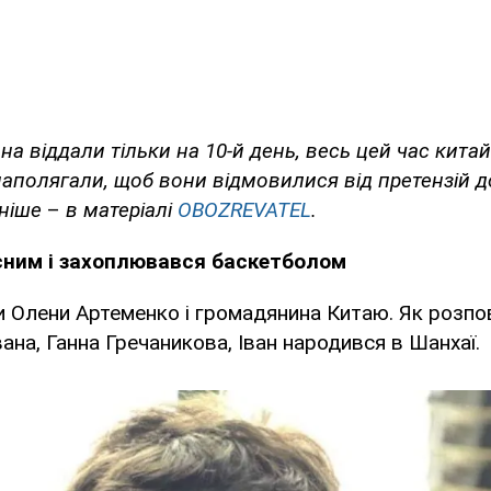
на віддали тільки на 10-й день, весь цей час китай
аполягали, щоб вони відмовилися від претензій 
ьніше
–
в матеріалі
OBOZREVATEL
.
сним і захоплювався баскетболом
ки Олени Артеменко і громадянина Китаю. Як розпо
ана, Ганна Гречаникова, Іван народився в Шанхаї.