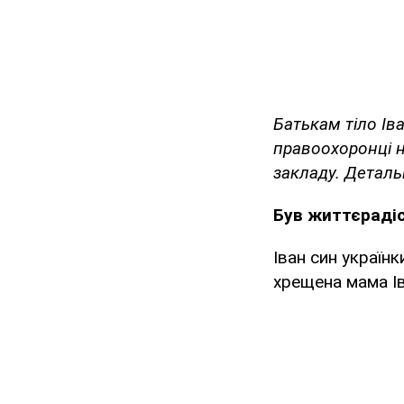
Батькам тіло Іва
правоохоронці н
закладу. Детал
Був життєраді
Іван син україн
хрещена мама Ів