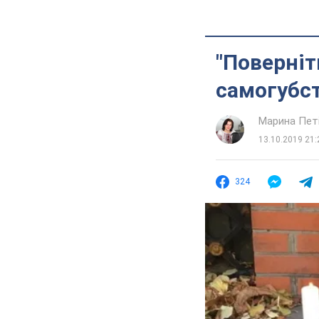
"Поверніт
самогубст
Марина Пет
13.10.2019 21:
324