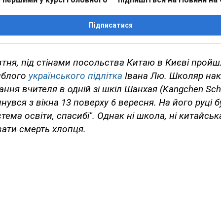
Підписатися
втня, під стінами посольства Китаю в Києві пройш
иблого
українського підлітка
Івана Лю. Школяр нак
ання вчителя в одній зі шкіл Шанхая (Kangchen Sch
икинувся з вікна 13 поверху 6 вересня. На його руці
ема освіти, спасибі". Однак ні школа, ні китайськ
вати смерть хлопця.