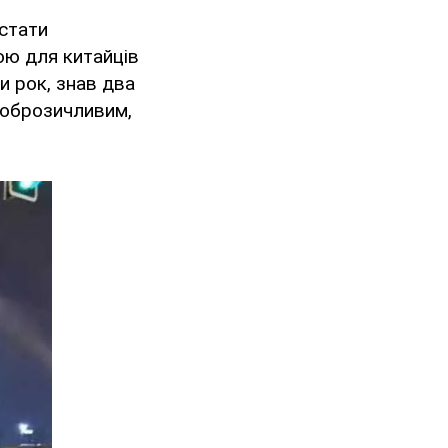
 стати
вою для китайців
и рок, знав два
 доброзичливим,