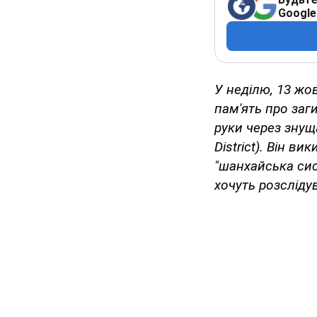
Google
У неділю, 13 жо
пам'ять про заг
руки через знущ
District). Він в
"шанхайська сист
хочуть розсліду