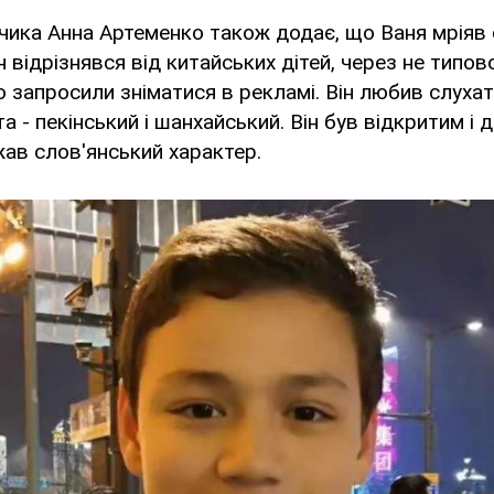
пчика Анна Артеменко також додає, що Ваня мріяв
н відрізнявся від китайських дітей, через не типо
о запросили зніматися в рекламі. Він любив слухат
а - пекінський і шанхайський. Він був відкритим і
ав слов'янський характер.