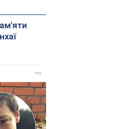
зам'яти
нхаї
РУС