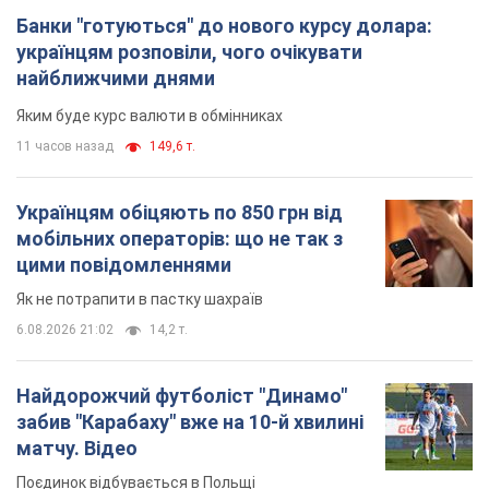
Банки "готуються" до нового курсу долара:
українцям розповіли, чого очікувати
найближчими днями
Яким буде курс валюти в обмінниках
11 часов назад
149,6 т.
Українцям обіцяють по 850 грн від
мобільних операторів: що не так з
цими повідомленнями
Як не потрапити в пастку шахраїв
6.08.2026 21:02
14,2 т.
Найдорожчий футболіст "Динамо"
забив "Карабаху" вже на 10-й хвилині
матчу. Відео
Поєдинок відбувається в Польщі