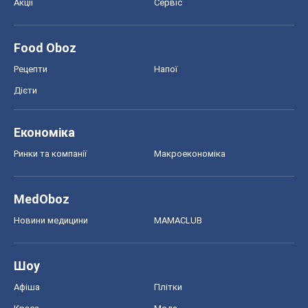
Акції
Сервіс
Food Oboz
Рецепти
Напої
Дієти
Економіка
Ринки та компанії
Макроекономіка
MedOboz
Новини медицини
MAMACLUB
Шоу
Афіша
Плітки