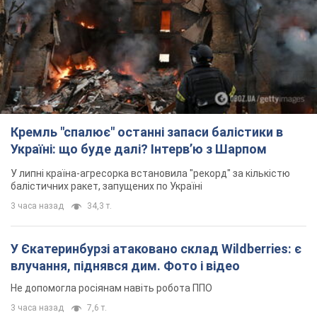
Кремль "спалює" останні запаси балістики в
Україні: що буде далі? Інтерв’ю з Шарпом
У липні країна-агресорка встановила "рекорд" за кількістю
балістичних ракет, запущених по Україні
3 часа назад
34,3 т.
У Єкатеринбурзі атаковано склад Wildberries: є
влучання, піднявся дим. Фото і відео
Не допомогла росіянам навіть робота ППО
3 часа назад
7,6 т.