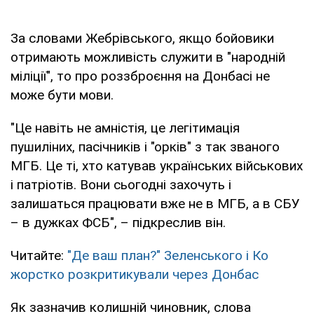
За словами Жебрівського, якщо бойовики
отримають можливість служити в "народній
міліції", то про роззброєння на Донбасі не
може бути мови.
"Це навіть не амністія, це легітимація
пушиліних, пасічників і "орків" з так званого
МГБ. Це ті, хто катував українських військових
і патріотів. Вони сьогодні захочуть і
залишаться працювати вже не в МГБ, а в СБУ
– в дужках ФСБ", – підкреслив він.
Читайте:
"Де ваш план?" Зеленського і Ко
жорстко розкритикували через Донбас
Як зазначив колишній чиновник, слова