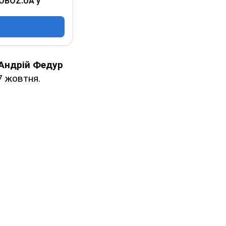
 OBOZ.UA у
Андрій Федур
7 жовтня.