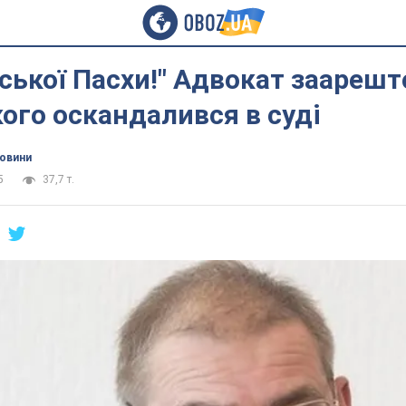
ської Пасхи!" Адвокат заареш
го оскандалився в суді
новини
5
37,7 т.