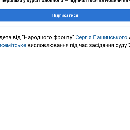
 першими у курсі головного — підпишіться на Новини на
Підписатися
депа від "Народного фронту"
Сергія Пашинського
исемітське
висловлювання під час засідання суду 