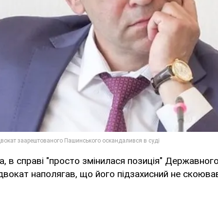
, в справі "просто змінилася позиція" Державног
двокат наполягав, що його підзахисний не скоюва