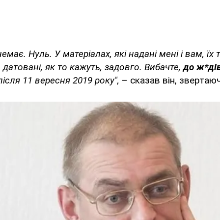
емає. Нуль. У матеріалах, які надані мені і вам, їх 
 датовані, як то кажуть, задовго. Вибачте,
до ж*ді
після 11 вересня 2019 року",
– сказав він, звертаюч