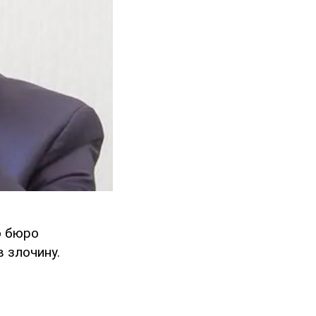
о бюро
в злочину.