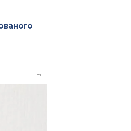
тованого
РУС