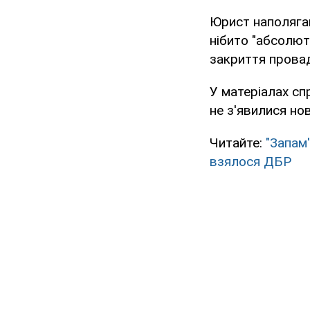
Юрист наполягав
нібито "абсолю
закриття провад
У матеріалах сп
не з'явилися нов
Читайте:
"Запам
взялося ДБР