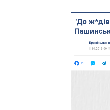
"До ж*дів
Пашинсько
Кримінальні 
8.10.2019 00:4
28