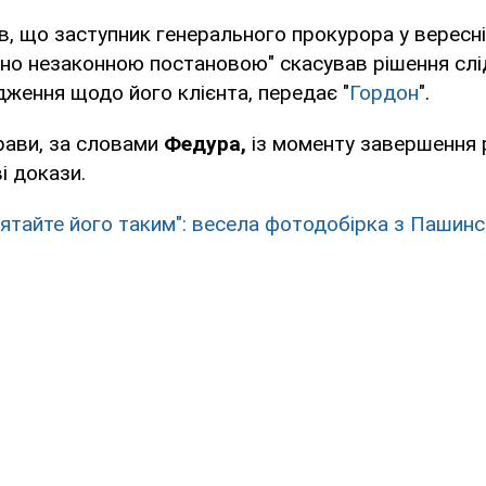
, що заступник генерального прокурора у вересні
тно незаконною постановою" скасував рішення слі
ження щодо його клієнта, передає "
Гордон
".
рави, за словами
Федура,
із моменту завершення 
і докази.
'ятайте його таким": весела фотодобірка з Пашинс