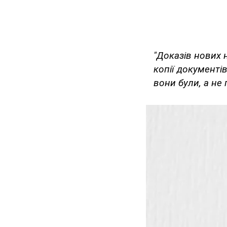
"Доказів нових н
копії документів
вони були, а не 