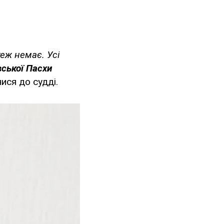
теж немає. Усі
вської Пасхи
ися до судді.