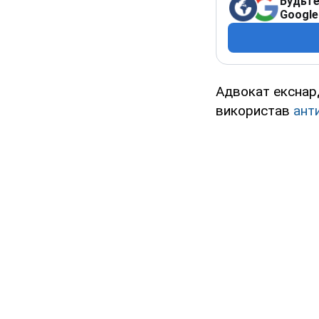
Будьте
Google
Адвокат екснар
використав
ант