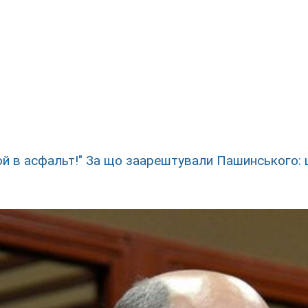
й в асфальт!" За що заарештували Пашинського: