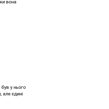
ьки вона
 був у нього
, але єдині