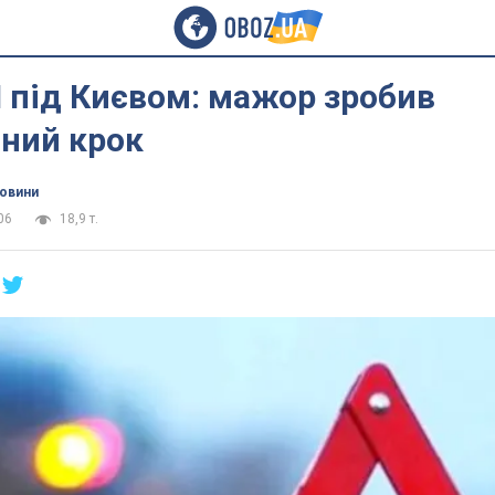
 під Києвом: мажор зробив
аний крок
новини
06
18,9 т.