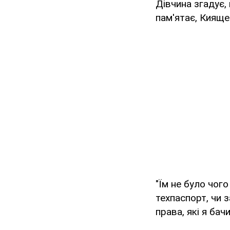
Дівчина згадує,
пам'ятає, Кияще
"Їм не було чого
техпаспорт, чи з
права, які я бач