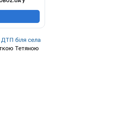
 OBOZ.UA у
у ДТП біля села
сткою Тетяною