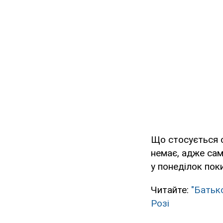
Що стосується с
немає, адже сам
у понеділок поки
Читайте:
"Батьк
Розі