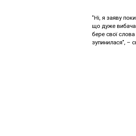
"Ні, я заяву по
що дуже вибачає
бере свої слова 
зупинилася", – 