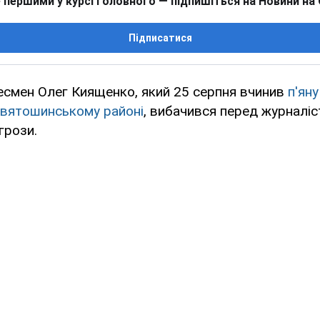
 першими у курсі головного — підпишіться на Новини на
Підписатися
есмен Олег Киященко, який 25 серпня вчинив
п'ян
Святошинському районі
, вибачився перед журналі
грози.