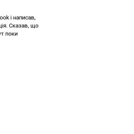
ook і написав,
ія. Сказав, що
ут поки