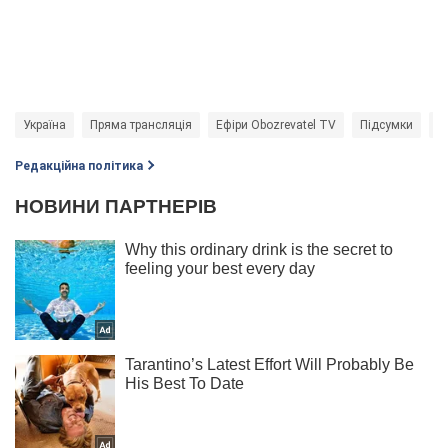
Україна
Пряма трансляція
Ефіри Obozrevatel TV
Підсумки
О
Редакційна політика