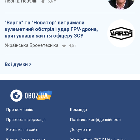
Леонід Невзлін
5,6 т.
"Варта" та "Новатор" витримали
кулеметний обстріл і удар FPV-дрона,
врятувавши життя офіцеру ЗСУ
Українська Бронетехніка
4,5 т.
Всі думки
Про компанію
Команда
Правова інформація
Політика конфіденційності
Реклама на сайті
Документи
Редакційна політика
Журналісти OBOZ.UA на місці