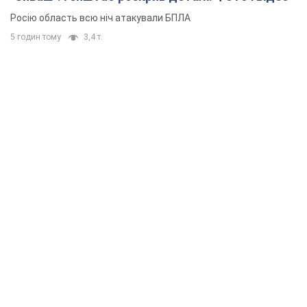
Росію область всю ніч атакували БПЛА
5 годин тому
3,4 т.