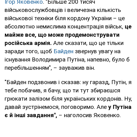
Ігор Яковенко
. "Більше 200 тисяч
військовослужбовців і величезна кількість
військової техніки біля кордону України – це
абсолютно немислима концентрація військ,
це
майже все, що може продемонструвати
російська армія.
Але сказати, що це тільки
заради того, щоб
Байден
звернув увагу на
існування Володимира Путіна, напевно, було б
перебільшенням", – зауважив він.
"Байден подзвонив і сказав: ну гаразд, Путін, я
тебе побачив, я бачу, що ти тут збираєшся
грюкати залізом біля українських кордонів. Ну,
давай зустрінемося, поговоримо. Але
у Путіна
є й інші завдання",
– наголосив Яковенко.