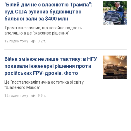
"Білий дім не є власністю Трампа":
суд США зупинив будівництво
бальної зали за $400 млн
Трамп вже заявив, що негайно подасть
апеляцію а це "жахливе рішення"
12 годин тому
3,2 т.
Війна змінює не лише тактику: в НГУ
показали інженерні рішення проти
російських FPV-дронів. Фото
Це "постапокаліптична естетика зі світу
"Шаленого Макса"
12 годин тому
9,9 т.