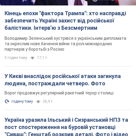
Кінець епохи "фактора Трампа": хто насправді
забезпечить Україні захист від російської
балістики. Інтерв’ю з Безсмертним
Володимир Зеленський зустрівся з українським дипломата
та окреслив нове бачення війни та ролі міжнародних
партнерів у боротьбі з Росією
5 годин тому
17,1 т.
У Києві внаслідок російської атаки загинула
людина, постраждали четверо. Фото
Ворог продовжує регулярний ракетний терор столиці
годину тому
26,9 т.
Україна уразила Ільський і Сизранський НПЗ та
пост спостереження на буровій установці
"Сиваш": Генштаб розкрив деталі. Фото і відео