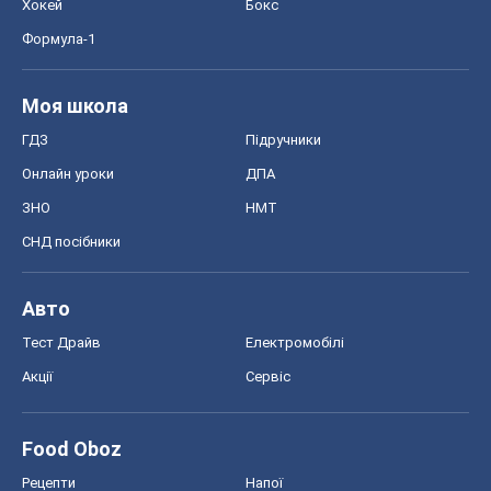
Хокей
Бокс
Формула-1
Моя школа
ГДЗ
Підручники
Онлайн уроки
ДПА
ЗНО
НМТ
СНД посібники
Авто
Тест Драйв
Електромобілі
Акції
Сервіс
Food Oboz
Рецепти
Напої