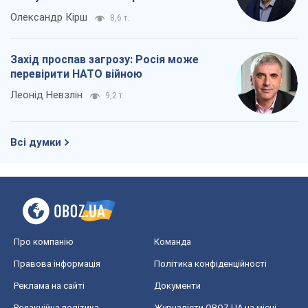
Олександр Кірш
8,6 т.
Захід проспав загрозу: Росія може
перевірити НАТО війною
Леонід Невзлін
9,2 т.
Всі думки
Про компанію
Команда
Правова інформація
Політика конфіденційності
Реклама на сайті
Документи
Редакційна політика
Журналісти OBOZ.UA на місці