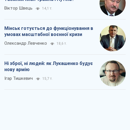
Віктор Швець
14,1 т.
Мінськ готується до функціонування в
умовах масштабної воєнної кризи
Олександр Левченко
18,6 т.
Ні зброї, ні людей: як Лукашенко будує
нову армію
Ігар Тишкевич
15,7 т.