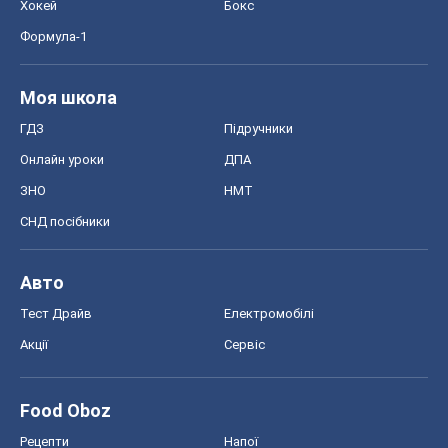
Хокей
Бокс
Формула-1
Моя школа
ГДЗ
Підручники
Онлайн уроки
ДПА
ЗНО
НМТ
СНД посібники
Авто
Тест Драйв
Електромобілі
Акції
Сервіс
Food Oboz
Рецепти
Напої