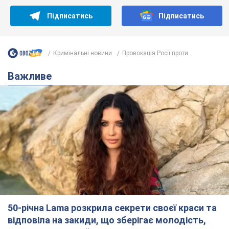
Підписатись
Підписатись
Кримінальні новини
Провокація Росії проти...
Важливе
50-річна Lama розкрила секрети своєї краси та
відповіла на закиди, що зберігає молодість,