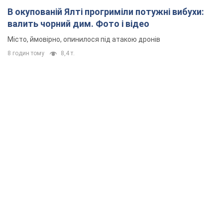
В окупованій Ялті прогриміли потужні вибухи:
валить чорний дим. Фото і відео
Місто, ймовірно, опинилося під атакою дронів
8 годин тому
8,4 т.