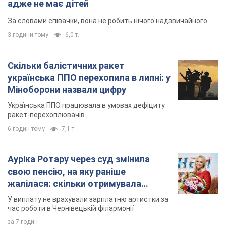
адже не має дітей
За словами співачки, вона не робить нічого надзвичайного
3 години тому
6,0 т.
Скільки балістичних ракет
українська ППО перехопила в липні: у
Міноборони назвали цифру
Українська ППО працювала в умовах дефіциту
ракет-перехоплювачів
6 годин тому
7,1 т.
Ауріка Ротару через суд змінила
свою пенсію, на яку раніше
жалілася: скільки отримувала
співачка
У виплату не врахували зарплатню артистки за
час роботи в Чернівецькій філармонії
за 7 годин