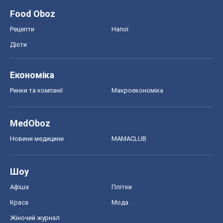
Food Oboz
Рецепти
Напої
Дієти
Економіка
Ринки та компанії
Макроекономіка
MedOboz
Новини медицини
MAMACLUB
Шоу
Афіша
Плітки
Краса
Мода
Жіночий журнал