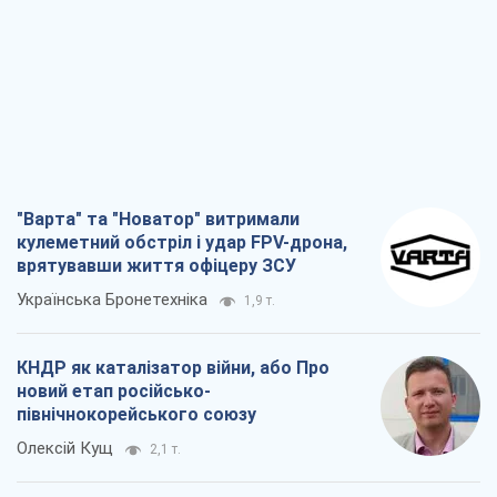
"Варта" та "Новатор" витримали
кулеметний обстріл і удар FPV-дрона,
врятувавши життя офіцеру ЗСУ
Українська Бронетехніка
1,9 т.
КНДР як каталізатор війни, або Про
новий етап російсько-
північнокорейського союзу
Олексій Кущ
2,1 т.