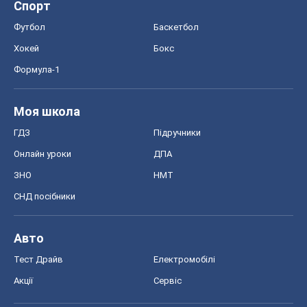
Спорт
Футбол
Баскетбол
Хокей
Бокс
Формула-1
Моя школа
ГДЗ
Підручники
Онлайн уроки
ДПА
ЗНО
НМТ
СНД посібники
Авто
Тест Драйв
Електромобілі
Акції
Сервіс