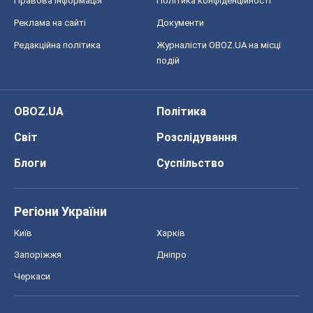
Правова інформація
Політика конфіденційності
Реклама на сайті
Документи
Редакційна політика
Журналісти OBOZ.UA на місці
подій
OBOZ.UA
Політика
Світ
Розслідування
Блоги
Суспільство
Регіони України
Київ
Харків
Запоріжжя
Дніпро
Черкаси