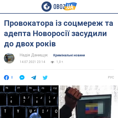
Провокатора із соцмереж та
адепта Новоросії засудили
до двох років
Надія Данищук
Кримінальні новини
14.07.2021 23:14
1,0 т.
0
РУС