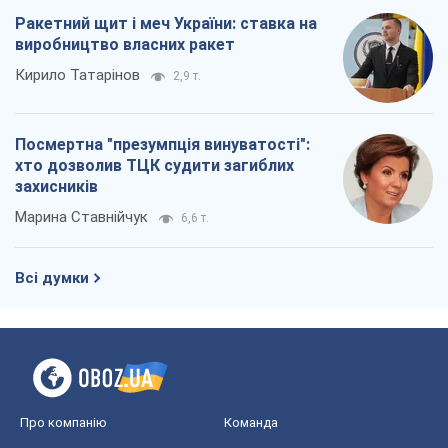
Ракетний щит і меч України: ставка на
виробництво власних ракет
Кирило Татарінов
2,9 т.
Посмертна "презумпція винуватості":
хто дозволив ТЦК судити загиблих
захисників
Марина Ставнійчук
6,6 т.
Всі думки
Про компанію
Команда