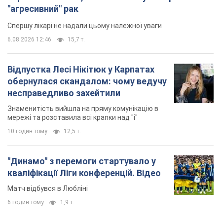
"агресивний" рак
Спершу лікарі не надали цьому належної уваги
6.08.2026 12:46
15,7 т.
Відпустка Лесі Нікітюк у Карпатах
обернулася скандалом: чому ведучу
несправедливо захейтили
Знаменитість вийшла на пряму комунікацію в
мережі та розставила всі крапки над "і"
10 годин тому
12,5 т.
"Динамо" з перемоги стартувало у
кваліфікації Ліги конференцій. Відео
Матч відбувся в Любліні
6 годин тому
1,9 т.