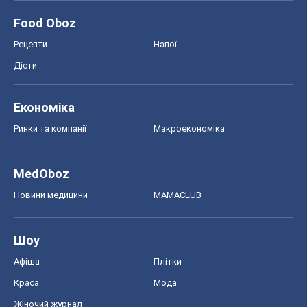
Food Oboz
Рецепти
Напої
Дієти
Економіка
Ринки та компанії
Макроекономіка
MedOboz
Новини медицини
MAMACLUB
Шоу
Афіша
Плітки
Краса
Мода
Жіночий журнал