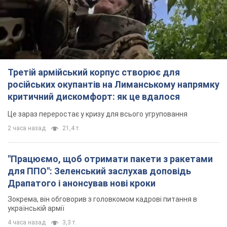
Це зараз переростає у кризу для всього угруповання
2 часа назад
21,4 т.
"Працюємо, щоб отримати пакети з ракетами
для ППО": Зеленський заслухав доповідь
Драпатого і анонсував нові кроки
Зокрема, він обговорив з головкомом кадрові питання в
українській армії
4 часа назад
3,3 т.
В окупованій Ялті прогриміли потужні вибухи:
валить чорний дим. Фото і відео
Місто, ймовірно, опинилося під атакою дронів
5 часов назад
6,3 т.