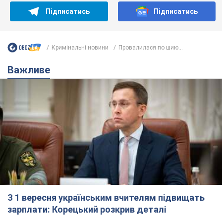
З 1 вересня українським вчителям підвищать
зарплати: Корецький розкрив деталі
Одночасно з підвищенням зарплат педагогам уряд
анонсував збільшення студентських стипендій
7.08.2026 00:29
12,0 т.
Скільки балістичних ракет
українська ППО перехопила в липні: у
Міноборони назвали цифру
Українська ППО працювала в умовах дефіциту