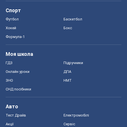
ГДЗ
Підручники
Онлайн уроки
ДПА
ЗНО
НМТ
СНД посібники
Авто
Тест Драйв
Електромобілі
Акції
Сервіс
Food Oboz
Рецепти
Напої
Дієти
Економіка