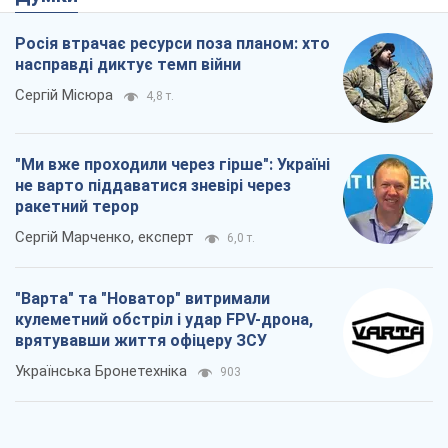
ракетний терор
Сергій Марченко, експерт
6,0 т.
"Варта" та "Новатор" витримали
кулеметний обстріл і удар FPV-дрона,
врятувавши життя офіцеру ЗСУ
Українська Бронетехніка
903