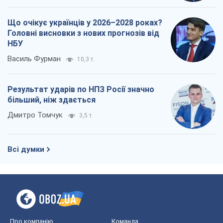
більший, ніж здається
Дмитро Томчук
3,5 т.
Всі думки
Про компанію
Команда
Правова інформація
Політика конфіденційності
Реклама на сайті
Документи
Редакційна політика
Журналісти OBOZ.UA на місці
подій
OBOZ.UA
Політика