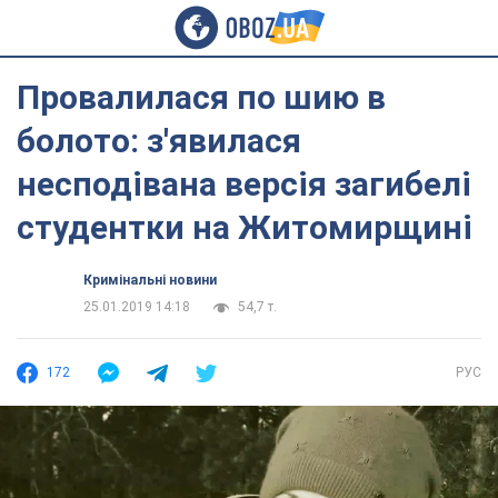
Провалилася по шию в
болото: з'явилася
несподівана версія загибелі
студентки на Житомирщині
Кримінальні новини
25.01.2019 14:18
54,7 т.
172
РУС