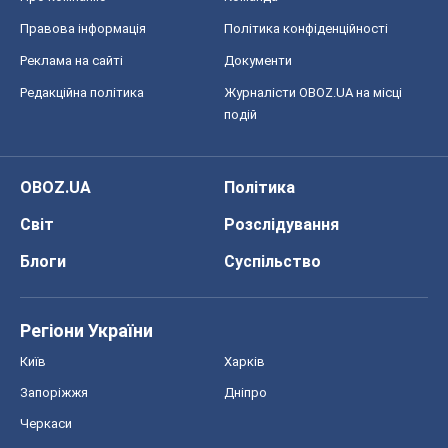
Світ
Розслідування
Блоги
Суспільство
Регіони України
Київ
Харків
Запоріжжя
Дніпро
Черкаси
Спорт
Футбол
Баскетбол
Хокей
Бокс
Формула-1
Моя школа