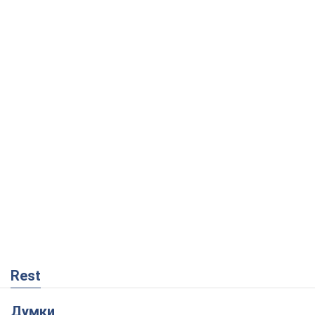
Rest
Думки
Росія втрачає ресурси поза планом: хто
насправді диктує темп війни
Сергій Місюра
4,8 т.
"Ми вже проходили через гірше": Україні
не варто піддаватися зневірі через