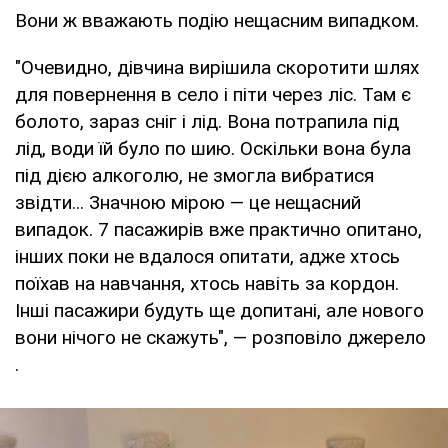
Вони ж вважають подію нещасним випадком.
"Очевидно, дівчина вирішила скоротити шлях
для повернення в село і піти через ліс. Там є
болото, зараз сніг і лід. Вона потрапила під
лід, води їй було по шию. Оскільки вона була
під дією алкоголю, не змогла вибратися
звідти... Значною мірою — це нещасний
випадок. 7 пасажирів вже практично опитано,
інших поки не вдалося опитати, адже хтось
поїхав на навчання, хтось навіть за кордон.
Інші пасажири будуть ще допитані, але нового
вони нічого не скажуть", — розповіло джерело
.