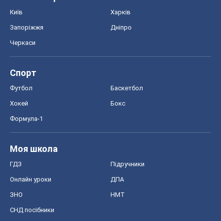
Хокей
Бокс
Формула-1
Моя школа
ГДЗ
Підручники
Онлайн уроки
ДПА
ЗНО
НМТ
СНД посібники
Авто
Тест Драйв
Електромобілі
Акції
Сервіс
Food Oboz
Рецепти
Напої