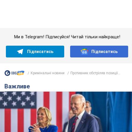
Кримінальні новини
Противник обстріляв позиції...
Важливе
Дружина тяжкохворого Джо Байдена назвала
перший симптом, який сигналізував про його
"агресивний" рак
Спершу лікарі не надали цьому належної уваги