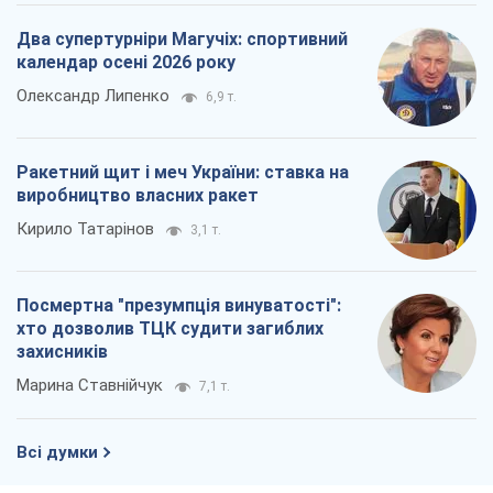
Кирило Татарінов
3,1 т.
Посмертна "презумпція винуватості":
хто дозволив ТЦК судити загиблих
захисників
Марина Ставнійчук
7,1 т.
Всі думки
Про компанію
Команда
Правова інформація
Політика конфіденційності
Реклама на сайті
Документи