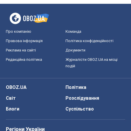
Редакційна політика
Журналісти OBOZ.UA на місці
подій
OBOZ.UA
Політика
Світ
Розслідування
Блоги
Суспільство
Регіони України
Київ
Харків
Запоріжжя
Дніпро
Черкаси
Спорт
Футбол
Баскетбол