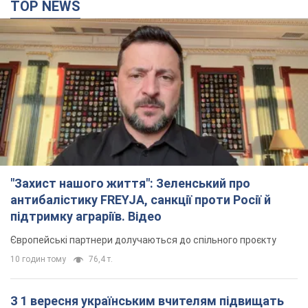
"Захист нашого життя": Зеленський про
антибалістику FREYJA, санкції проти Росії й
підтримку аграріїв. Відео
Європейські партнери долучаються до спільного проєкту
10 годин тому
76,4 т.
З 1 вересня українським вчителям підвищать
зарплати: Корецький розкрив деталі
Одночасно з підвищенням зарплат педагогам уряд
анонсував збільшення студентських стипендій
6 годин тому
4,4 т.
"Нам теж вони потрібні": Трамп відповів на
прохання Зеленського щодо передачі Україні