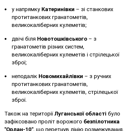
у напрямку
Катеринівки
– зі станкових
протитанкових гранатометів,
великокаліберних кулеметів;
двічі біля
Новотошківського
– з
гранатометів різних систем,
великокаліберних кулеметів і стрілецької
зброї;
неподалік
Новомихайлівки
– з ручних
протитанкових гранатометів,
великокаліберних кулеметів, стрілецької
зброї.
Також на території
Луганської області
було
зафіксовано проліт ворожого
безпілотника
"Орлан-10"
, що перетнув лінію розмежування.