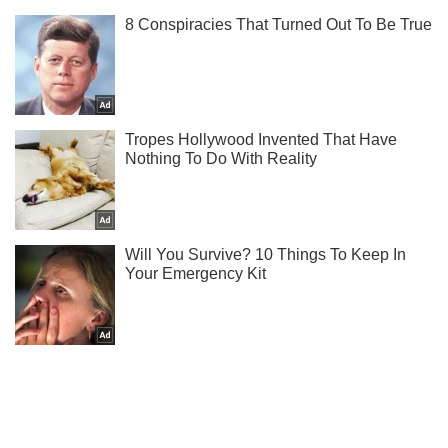
Ми в Telegram! Підписуйся! Читай тільки найкраще!
Підписатись
Підписатись