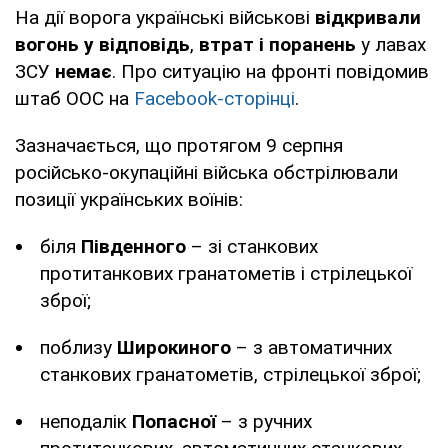
На дії ворога українські військові
відкривали
вогонь у відповідь
,
втрат і поранень
у лавах
ЗСУ
немає
. Про ситуацію на фронті повідомив
штаб ООС на
Facebook-сторінці
.
Зазначається, що протягом 9 серпня
російсько-окупаційні війська обстрілювали
позиції українських воїнів:
біля
Південного
– зі станкових
протитанкових гранатометів і стрілецької
зброї;
поблизу
Широкиного
– з автоматичних
станкових гранатометів, стрілецької зброї;
неподалік
Попасної
– з ручних