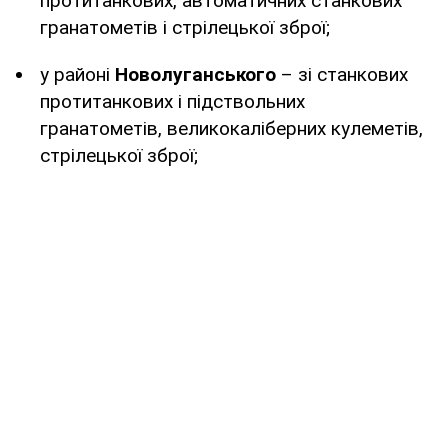
протитанкових, автоматичних станкових
гранатометів і стрілецької зброї;
у районі
Новолуганського
– зі станкових
протитанкових і підствольних
гранатометів, великокаліберних кулеметів,
стрілецької зброї;