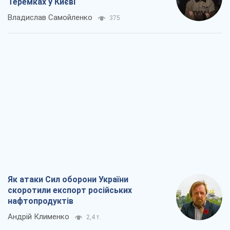
Як атаки Сил оборони України
скоротили експорт російських
нафтопродуктів
Андрій Клименко
2,4 т.
Два супертурніри Магучіх: спортивний
календар осені 2026 року
Олександр Липенко
6,9 т.
Ракетний щит і меч України: ставка на
виробництво власних ракет