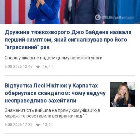
6.08.2026 12:46
16,7 т.
Відпустка Лесі Нікітюк у Карпатах
обернулася скандалом: чому ведучу
несправедливо захейтили
Знаменитість вийшла на пряму комунікацію в
мережі та розставила всі крапки над "і"
6.08.2026 17:32
13,4 т.
"Динамо" з перемоги стартувало у
кваліфікації Ліги конференцій. Відео
Матч відбувся в Любліні
9 годин тому
2,4 т.