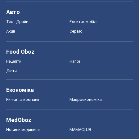
Дієти
Економіка
Ринки та компанії
Макроекономіка
MedOboz
Новини медицини
MAMACLUB
Шоу
Афіша
Плітки
Краса
Мода
Жіночий журнал