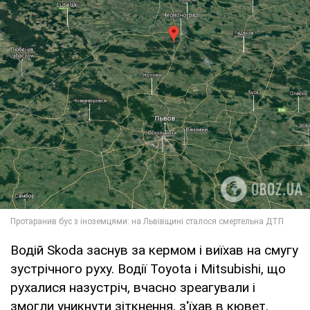
Водій Skoda заснув за кермом і виїхав на смугу
зустрічного руху. Водії Toyota і Mitsubishi, що
рухалися назустріч, вчасно зреагували і
змогли уникнути зіткнення, з'їхав в кювет.