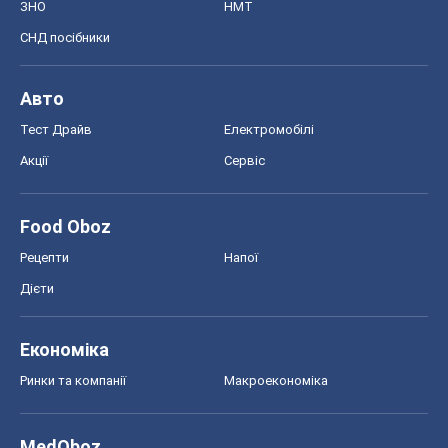
ЗНО
НМТ
СНД посібники
Авто
Тест Драйв
Електромобілі
Акції
Сервіс
Food Oboz
Рецепти
Напої
Дієти
Економіка
Ринки та компанії
Макроекономіка
MedOboz