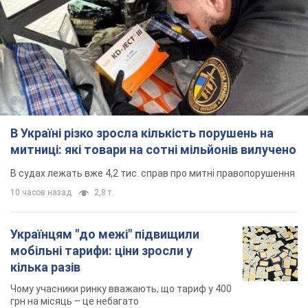
В Україні різко зросла кількість порушень на
митниці: які товари на сотні мільйонів вилучено
В судах лежать вже 4,2 тис. справ про митні правопорушення
10 часов назад
2,8 т.
Українцям "до межі" підвищили
мобільні тарифи: ціни зросли у
кілька разів
Чому учасники ринку вважають, що тариф у 400
грн на місяць – це небагато