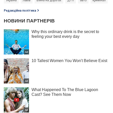
Україна
Львів
Війна на дорогах
ДТП
авто
кримінал
Редакційна політика