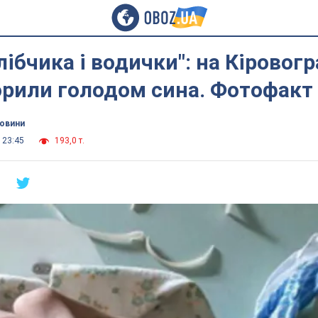
лібчика і водички": на Кіровог
орили голодом сина. Фотофакт
новини
 23:45
193,0 т.