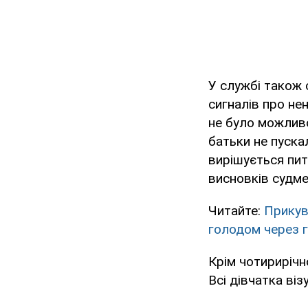
У службі також 
сигналів про не
не було можливо
батьки не пуска
вирішується пит
висновків судме
Читайте:
Прикув
голодом через 
Крім чотирирічно
Всі дівчатка ві