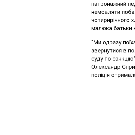
патронажний пед
немовляти побач
чотирирічного х
малюка батьки 
"Ми одразу поїха
звернутися в по
суду по санкцію"
Олександр Сприн
поліція отримал