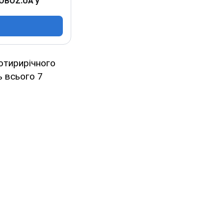
 OBOZ.UA у
отирирічного
ь всього 7