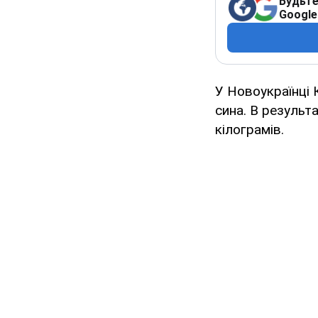
Будьте
Google
У Новоукраїнці 
сина. В результ
кілограмів.