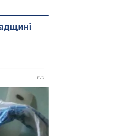
радщині
РУС