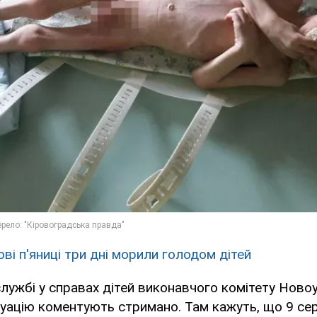
ві п'яниці три дні морили голодом дітей
 службі у справах дітей виконавчого комітету Ново
туацію коментують стримано. Там кажуть, що 9 се