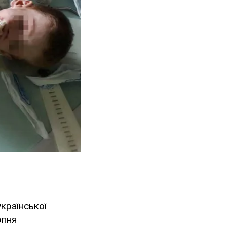
української
рпня