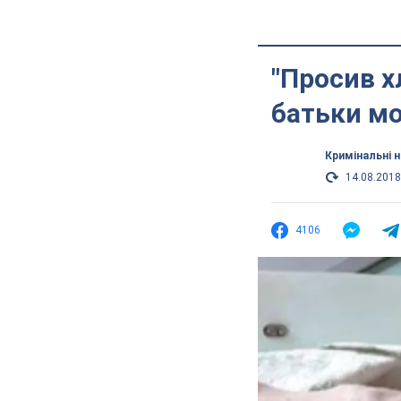
"Просив х
батьки м
Кримінальні 
14.08.2018
4106