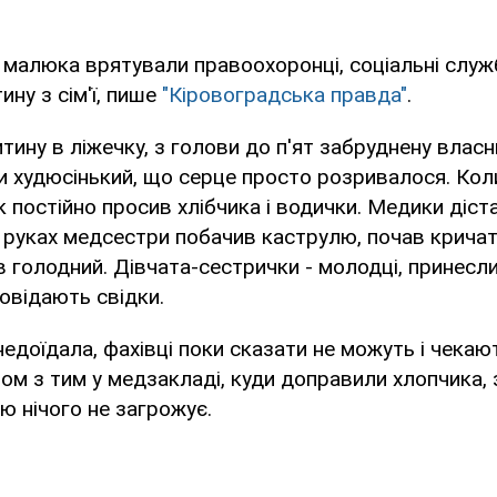
 малюка врятували правоохоронці, соціальні служ
ину з сім'ї, пише
"Кіровоградська правда"
.
тину в ліжечку, з голови до п'ят забруднену влас
ки худюсінький, що серце просто розривалося. Коли
к постійно просив хлібчика і водички. Медики діст
в руках медсестри побачив каструлю, почав кричати. 
в голодний. Дівчата-сестрички - молодці, принесли
повідають свідки.
недоїдала, фахівці поки сказати не можуть і чекаю
ом з тим у медзакладі, куди доправили хлопчика,
ю нічого не загрожує.