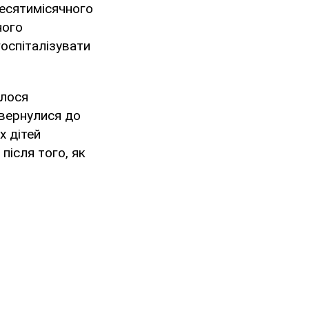
десятимісячного
ного
оспіталізувати
елося
звернулися до
х дітей
після того, як