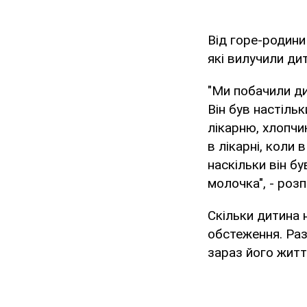
Від горе-родини
які вилучили дит
"Ми побачили ди
Він був настіль
лікарню, хлопчи
в лікарні, коли 
наскільки він бу
молочка", - роз
Скільки дитина 
обстеження. Раз
зараз його житт