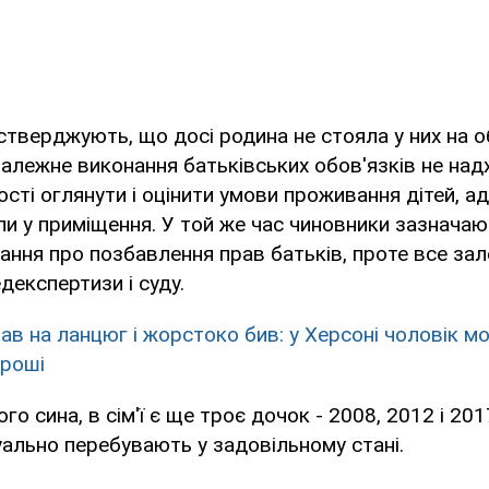
стверджують, що досі родина не стояла у них на о
належне виконання батьківських обов'язків не над
сті оглянути і оцінити умови проживання дітей, а
ли у приміщення. У той же час чиновники зазначаю
ання про позбавлення прав батьків, проте все за
декспертизи і суду.
ав на ланцюг і жорстоко бив: у Херсоні чоловік м
гроші
го сина, в сім'ї є ще троє дочок - 2008, 2012 і 20
зуально перебувають у задовільному стані.