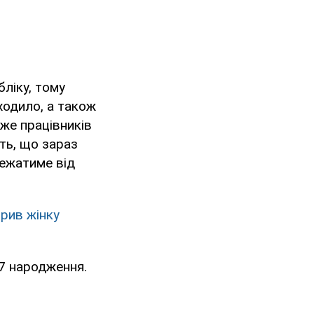
бліку, тому
ходило, а також
дже працівників
ть, що зараз
лежатиме від
орив жінку
17 народження.