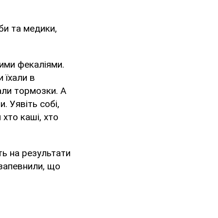
би та медики,
ними фекаліями.
 їхали в
али тормозки. А
​​Уявіть собі,
 хто каші, хто
ть на результати
 запевнили, що