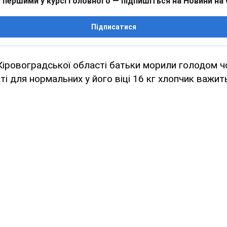
 першими у курсі головного — підпишіться на Новини на
Підписатися
Кіровоградської області батьки морили голодом ч
аті для нормальних у його віці 16 кг хлопчик важит