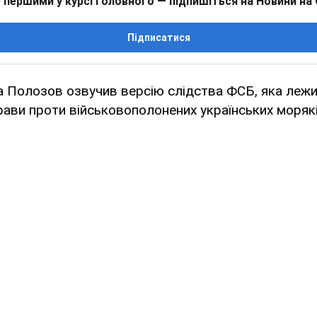
 першими у курсі головного — підпишіться на Новини на
Підписатися
 Полозов озвучив версію слідства ФСБ, яка лежи
рави проти військовополонених українських морякі