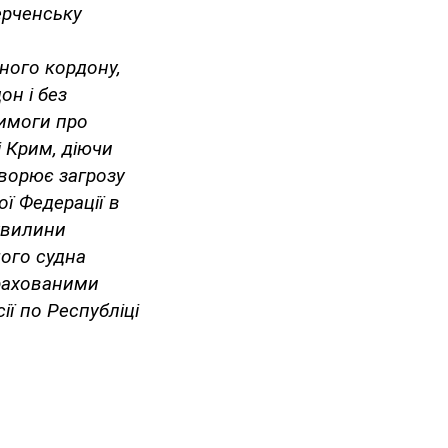
ерченську
ного кордону,
он і без
вимоги про
і Крим, діючи
творює загрозу
ї Федерації в
 хвилини
чого судна
ерахованими
ї по Республіці