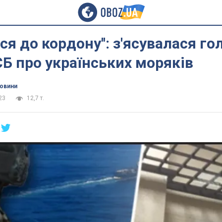
ся до кордону'': з'ясувалася го
Б про українських моряків
новини
23
12,7 т.