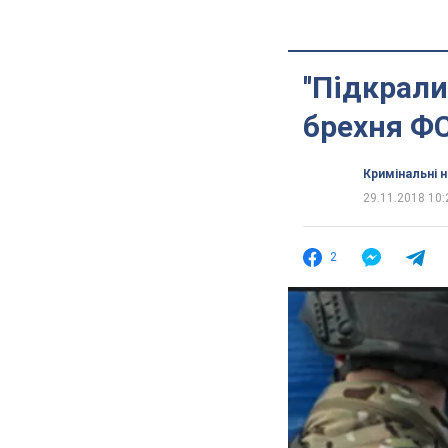
''Підкрали
брехня ФС
Кримінальні 
29.11.2018 10:
2