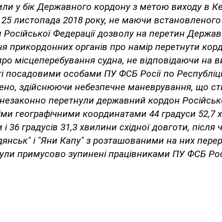
ли у бік Державного кордону з метою виходу в К
1 25 листопада 2018 року, не маючи встановленого
Російської Федерації дозволу на перетин Держав
я прикордонних органів про намір перетнути корд
про місцеперебування судна, не відповідаючи на 
ті посадовими особами ПУ ФСБ Росії по Республіц
жено, здійснюючи небезпечне маневрування, що с
незаконно перетнули державний кордон Російсько
німи географічними координатами 44 градуси 52,7
 і 36 градусів 31,3 хвилини східної довготи, після 
рдянськ" і "Яни Капу" з розташованими на них пер
ли примусово зупинені працівниками ПУ ФСБ Росі