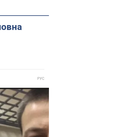
ловна
РУС