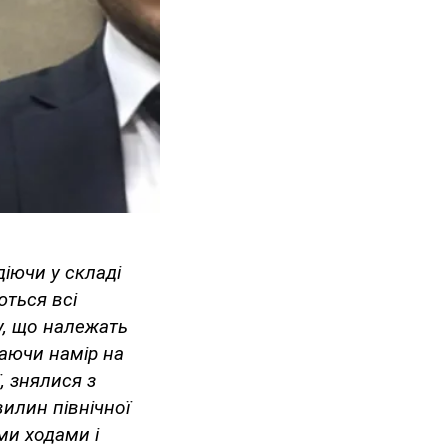
діючи у складі
ються всі
пу, що належать
маючи намір на
, знялися з
илин північної
ими ходами і