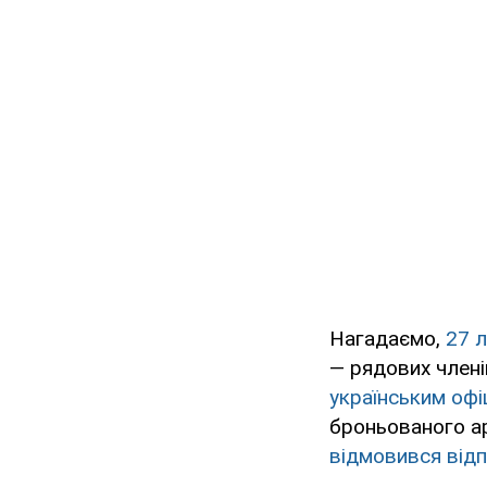
Нагадаємо,
27 
— рядових члені
українським оф
броньованого ар
відмовився відп