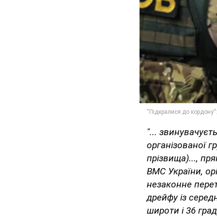
"... звинувачуєт
організованої г
прізвища)..., пр
ВМС України, ор
незаконне перет
дрейфу із серед
широти і 36 град