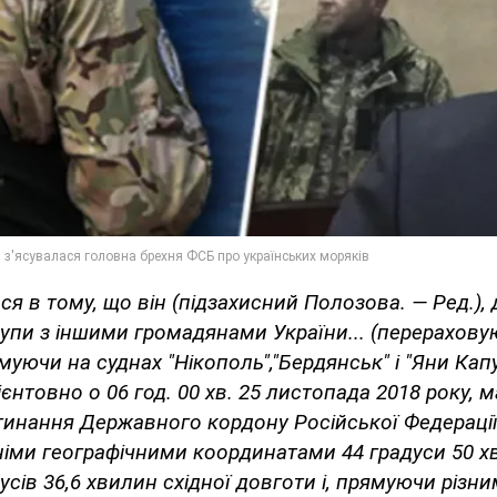
ься в тому, що він (підзахисний Полозова. — Ред.), 
рупи з іншими громадянами України... (перерахову
ямуючи на суднах "Нікополь","Бердянськ" і "Яни Ка
ієнтовно о 06 год. 00 хв. 25 листопада 2018 року, 
инання Державного кордону Російської Федерації
німи географічними координатами 44 градуси 50 хв
усів 36,6 хвилин східної довготи і, прямуючи різн