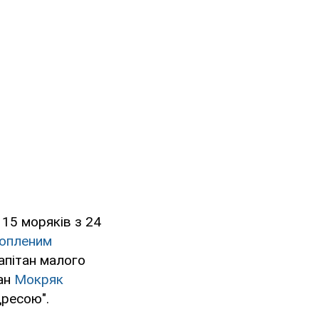
15 моряків з 24
хопленим
апітан малого
ман
Мокряк
ресою".