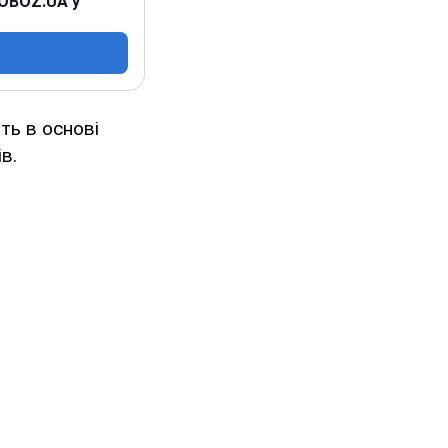
 OBOZ.UA у
ть в основі
в.