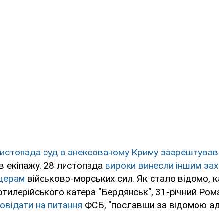
листопада суд в анексованому Криму заарештував
в екіпажу. 28 листопада
вироки винесли іншим за
іцерам
військово-морських сил. Як стало відомо, к
тилерійського катера "Бердянськ", 31-річний Ро
овідати на питання
ФСБ, "пославши за відомою ад