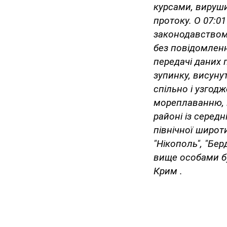
курсами, вируши
протоку. О 07:0
законодавством 
без повідомленн
передачі даних 
зупинку, висуну
спільно і узгод
мореплаванню, 
районі із серед
північної широти
"Нікополь", "Бе
вище особами бу
Крим .