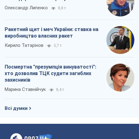
Олександр Липенко
8,8 т.
Ракетний щит і меч України: ставка на
виробництво власних ракет
Кирило Татарінов
3,7 т.
Посмертна "презумпція винуватості":
хто дозволив ТЦК судити загиблих
захисників
Марина Ставнійчук
8,4 т.
Всі думки