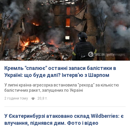
Кремль "спалює" останні запаси балістики в
Україні: що буде далі? Інтерв’ю з Шарпом
У липні країна-агресорка встановила "рекорд" за кількістю
балістичних ракет, запущених по Україні
2 години тому
20,8 т.
У Єкатеринбурзі атаковано склад Wildberries: є
влучання, піднявся дим. Фото і відео