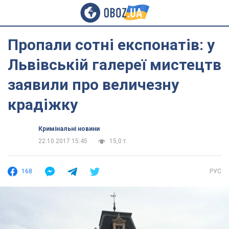
Пропали сотні експонатів: у
Львівській галереї мистецтв
заявили про величезну
крадіжку
Кримінальні новини
22.10.2017 15:45
15,0 т.
168
РУС