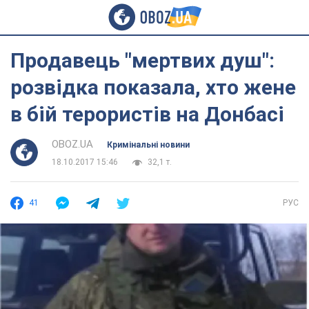
Продавець "мертвих душ":
розвідка показала, хто жене
в бій терористів на Донбасі
OBOZ.UA
Кримінальні новини
18.10.2017 15:46
32,1 т.
41
РУС