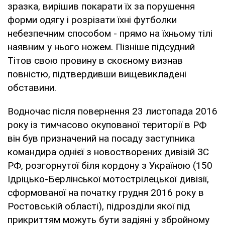
зразка, вирішив покарати їх за порушення
форми одягу і розрізати їхні футболки
небезпечним способом - прямо на їхньому тілі
наявним у нього ножем. Пізніше підсудний
Тітов свою провину в скоєному визнав
повністю, підтвердивши вищевикладені
обставини.
Водночас після повернення 23 листопада 2016
року із тимчасово окупованої території в РФ
він був призначений на посаду заступника
командира однієї з новостворених дивізій ЗС
РФ, розгорнутої біля кордону з Україною (150
Ідріцько-Берлінської мотострілецької дивізії,
сформованої на початку грудня 2016 року в
Ростовській області), підрозділи якої під
прикриттям можуть бути задіяні у збройному