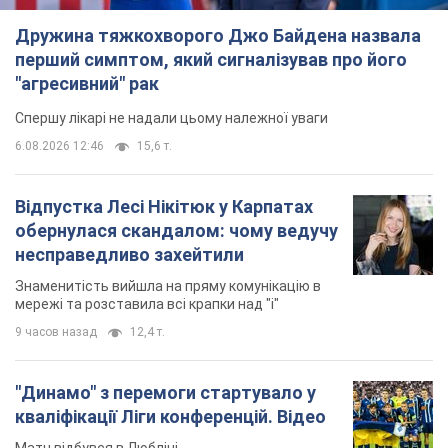
Дружина тяжкохворого Джо Байдена назвала
перший симптом, який сигналізував про його
"агресивний" рак
Спершу лікарі не надали цьому належної уваги
6.08.2026 12:46
15,6 т.
Відпустка Лесі Нікітюк у Карпатах
обернулася скандалом: чому ведучу
несправедливо захейтили
Знаменитість вийшла на пряму комунікацію в
мережі та розставила всі крапки над "і"
9 часов назад
12,4 т.
"Динамо" з перемоги стартувало у
кваліфікації Ліги конференцій. Відео
Матч відбувся в Любліні