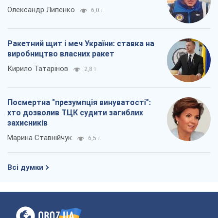
Олександр Липенко
6,0 т.
Ракетний щит і меч України: ставка на
виробництво власних ракет
Кирило Татарінов
2,8 т.
Посмертна "презумпція винуватості":
хто дозволив ТЦК судити загиблих
захисників
Марина Ставнійчук
6,5 т.
Всі думки