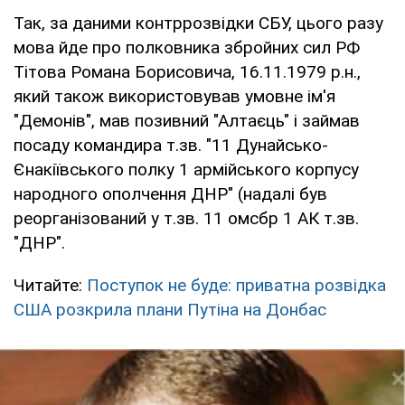
Так, за даними контррозвідки СБУ, цього разу
мова йде про полковника збройних сил РФ
Тітова Романа Борисовича, 16.11.1979 р.н.,
який також використовував умовне ім'я
"Демонів", мав позивний "Алтаєць" і займав
посаду командира т.зв. "11 Дунайсько-
Єнакіївського полку 1 армійського корпусу
народного ополчення ДНР" (надалі був
реорганізований у т.зв. 11 омсбр 1 АК т.зв.
"ДНР".
Читайте:
Поступок не буде: приватна розвідка
США розкрила плани Путіна на Донбас