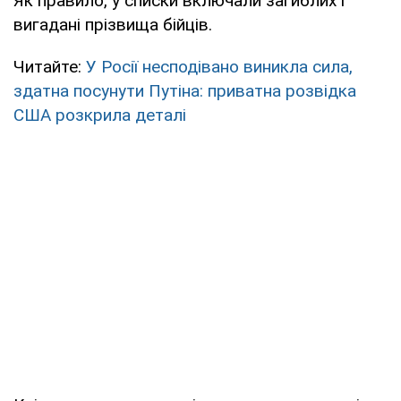
Як правило, у списки включали загиблих і
вигадані прізвища бійців.
Читайте:
У Росії несподівано виникла сила,
здатна посунути Путіна: приватна розвідка
США розкрила деталі