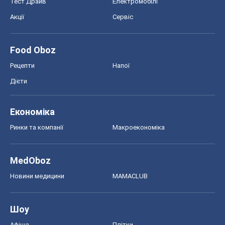
Тест Драйв
Електромобілі
Акції
Сервіс
Food Oboz
Рецепти
Напої
Дієти
Економіка
Ринки та компанії
Макроекономіка
MedOboz
Новини медицини
MAMACLUB
Шоу
Афіша
Плітки