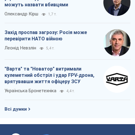
можуть назвати вбивцями
Олександр Кірш
1,7 т.
Захід проспав загрозу: Росія може
перевірити НАТО війною
Леонід Невзлін
5,4 т.
"Варта" та "Новатор" витримали
кулеметний обстріл і удар FPV-дрона,
врятувавши життя офіцеру ЗСУ
Українська Бронетехніка
4,4 т.
Всі думки