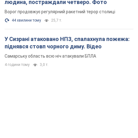
людина, постраждали четверо. Фото
Ворог продовжує регулярний ракетний терор столиці
44 хвилини тому
25,7 т.
У Сизрані атаковано НПЗ, спалахнула пожежа:
піднявся стовп чорного диму. Відео
Самарську область всю ніч атакували БПЛА
4 години тому
3,0 т.