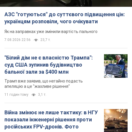
АЗС "готуються" до суттєвого підвищення цін:
українцям розповіли, чого очікувати
Як на заправках уже змінили вартість пального
7.08.2026 22:56
23,7 т.
"Білий дім не є власністю Трампа":
суд США зупинив будівництво
бальної зали за $400 млн
Трамп вже заявив, що негайно подасть
апеляцію а це "жахливе рішення"
11 годин тому
3,1 т.
Війна змінює не лише тактику: в НГУ
показали інженерні рішення проти
російських FPV-дронів. Фото