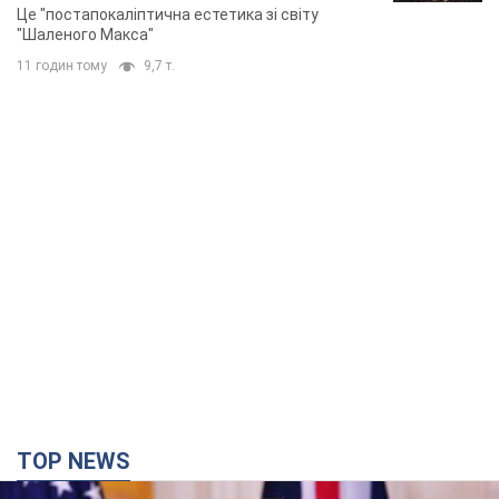
Це "постапокаліптична естетика зі світу
"Шаленого Макса"
11 годин тому
9,7 т.
TOP NEWS