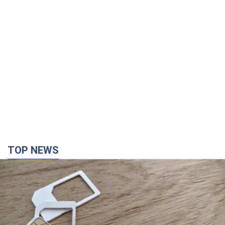
TOP NEWS
Мобільні оператори підвищили тарифи "до
межі", але якість зв'язку деградувала: чи варто
скаржитись на ціни
Чому ціни на мобільний зв'язок зросли у кілька разів і як