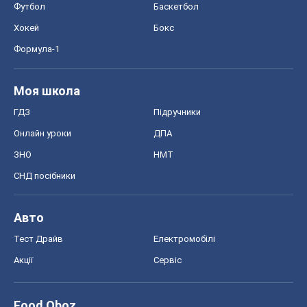
ЗНО
НМТ
СНД посібники
Авто
Тест Драйв
Електромобілі
Акції
Сервіс
Food Oboz
Рецепти
Напої
Дієти
Економіка
Ринки та компанії
Макроекономіка