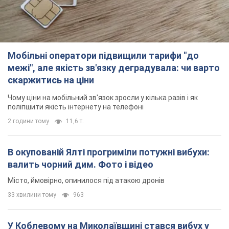
поліпшити якість інтернету на телефоні
2 години тому
11,6 т.
В окупованій Ялті прогриміли потужні вибухи:
валить чорний дим. Фото і відео
Місто, ймовірно, опинилося під атакою дронів
33 хвилини тому
963
У Коблевому на Миколаївщині стався вибух у
морі: загинув чоловік, є постраждалі
Чоловік, ймовірно, підірвався на морській міні
годину тому
2,3 т.