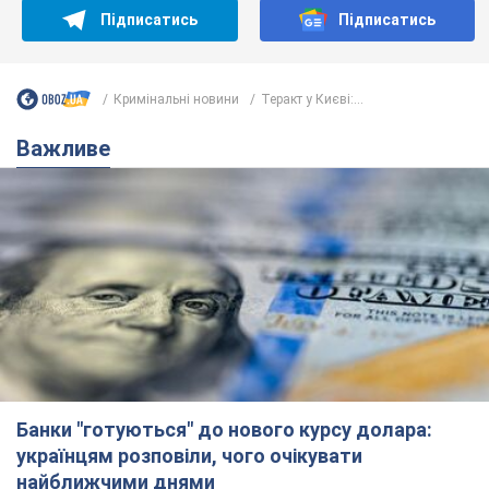
Банки "готуються" до нового курсу долара:
українцям розповіли, чого очікувати
найближчими днями
Яким буде курс валюти в обмінниках
6.08.2026 22:58
151,9 т.
Українцям обіцяють по 850 грн від
мобільних операторів: що не так з
цими повідомленнями
Як не потрапити в пастку шахраїв