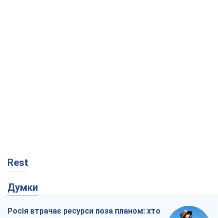
Rest
Думки
Росія втрачає ресурси поза планом: хто
насправді диктує темп війни
Сергій Місюра
408
"Ми вже проходили через гірше": Україні
не варто піддаватися зневірі через
ракетний терор
Сергій Марченко, експерт
3,9 т.