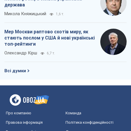
Всі думки
Про компанію
Команда
Правова інформація
Політика конфіденційності
Реклама на сайті
Документи
Редакційна політика
Журналісти OBOZ.UA на місці
подій
OBOZ.UA
Політика
Світ
Розслідування