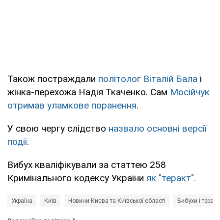
Також постраждали
політолог Віталій Бала
і
жінка-перехожа Надія Ткаченко. Сам
Мосійчук
отримав уламкове поранення
.
У свою чергу слідство
назвало основні версії
події
.
Вибух кваліфікували за статтею 258
Кримінального кодексу України
як "теракт".
Україна
Київ
Новини Києва та Київської області
Вибухи і теракт