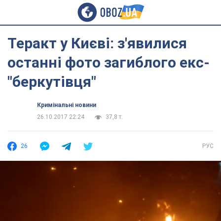
Теракт у Києві: з'явилися
останні фото загиблого екс-
"беркутівця"
Кримінальні новини
26.10.2017 22:24
37,8 т.
26
РУС