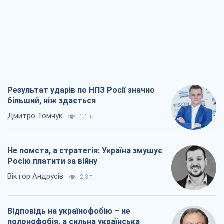
більший, ніж здається
Дмитро Томчук
1,1 т.
Не помста, а стратегія: Україна змушує
Росію платити за війну
Віктор Андрусів
2,3 т.
Відповідь на українофобію – не
полонофобія, а сильна українська
держава
Микола Княжицький
1,6 т.
Мер Москви раптово схотів миру, як
стають послом у США й нові українські
топ-рейтинги
Олександр Кірш
6,7 т.