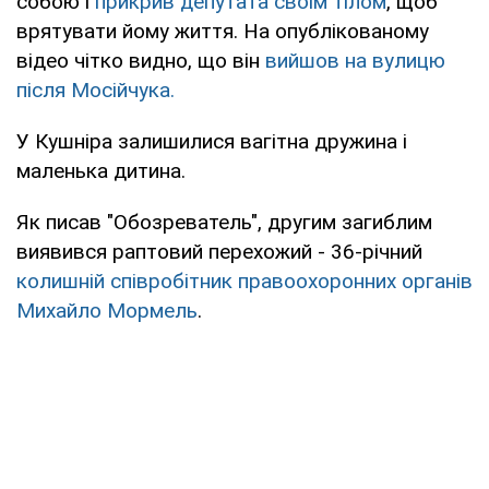
собою і
прикрив депутата своїм тілом
, щоб
врятувати йому життя. На опублікованому
відео чітко видно, що він
вийшов на вулицю
після Мосійчука.
У Кушніра залишилися вагітна дружина і
маленька дитина.
Як писав "Обозреватель", другим загиблим
виявився раптовий перехожий - 36-річний
колишній співробітник правоохоронних органів
Михайло Мормель
.