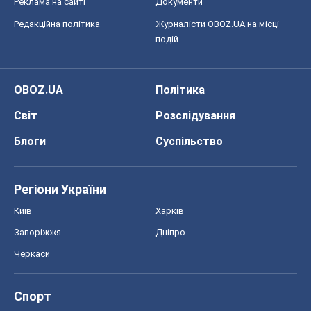
Блоги
Суспільство
Регіони України
Київ
Харків
Запоріжжя
Дніпро
Черкаси
Спорт
Футбол
Баскетбол
Хокей
Бокс
Формула-1
Моя школа
ГДЗ
Підручники
Онлайн уроки
ДПА