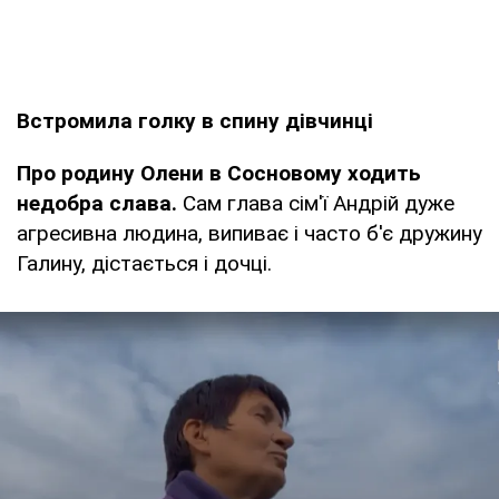
Встромила голку в спину дівчинці
Про родину Олени в Сосновому ходить
недобра слава.
Сам глава сім'ї Андрій дуже
агресивна людина, випиває і часто б'є дружину
Галину, дістається і дочці.