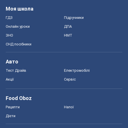
Авто
Тест Драйв
Електромобілі
Акції
Сервіс
Food Oboz
Рецепти
Напої
Дієти
Економіка
Ринки та компанії
Макроекономіка
MedOboz
Новини медицини
MAMACLUB