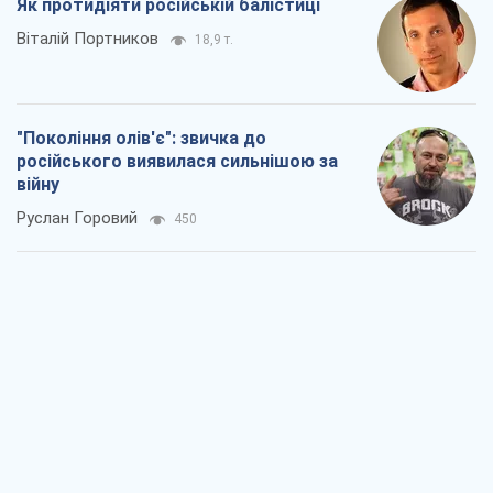
Руслан Горовий
450
Ось кінцева мета російського
масованого удару
Ігор Чернецький
1,8 т.
Від Wildberries до ВТБ: як один удар