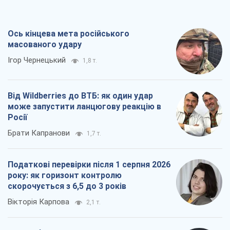
може запустити ланцюгову реакцію в
Росії
Брати Капранови
1,7 т.
Податкові перевірки після 1 серпня 2026
року: як горизонт контролю
скорочується з 6,5 до 3 років
Вікторія Карпова
2,1 т.
В США батьки через суд звинувачують
TikTok у смерті своїх дітей, або Атака
КНР на молодь
Олександр Кірш
1,3 т.
Всі думки