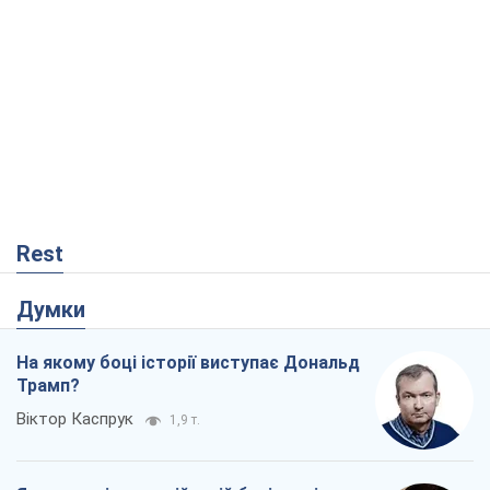
Rest
Думки
На якому боці історії виступає Дональд
Трамп?
Віктор Каспрук
1,9 т.
Як протидіяти російській балістиці
Віталій Портников
18,9 т.
"Покоління олів'є": звичка до
російського виявилася сильнішою за
війну