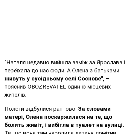
"Наталя недавно вийшла заміж за Ярослава і
переїхала до нас сюди. А Олена з батьками
живуть у сусідньому селі Соснове",
–
пояснив OBOZREVATEL один із місцевих
жителів.
Пологи відбулися раптово.
За словами
матері, Олена поскаржилася на те, що
болить живіт, і вибігла в туалет на вулиці.
Те, що вона там народила дитину, помітив