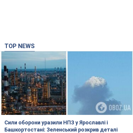
Сили оборони уразили НПЗ у Ярославлі і
Башкортостані: Зеленський розкрив деталі
операції. Фото і відео
У промисловій зоні зафіксовано кілька осередків пожежі
28 хвилин тому
17,7 т.
Росія атакувала залізничну станцію в Лозовій
на Харківщині: є загиблі і поранені
Внаслідок удару БПЛА пошкоджено вокзал, контактну мережу