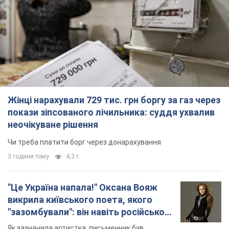
покази зіпсованого лічильника: суддя ухвалив
неочікуване рішення
Чи треба платити борг через донарахування
3 години тому
4,3 т.
"Це Україна напала!" Оксана Вояж
викрила київського поета, якого
"зазомбували": він навіть російської
не знав, а тепер хоче геноциду
Як зазначила артистка, письменник був
українців
фанатом України, але після переїзду в РФ йому
"промили мозок"
2 години тому
2,0 т.
"Був знесилений": в Україні врятували
пораненого грифа, який обрав для
себе нетиповий маршрут. Фото