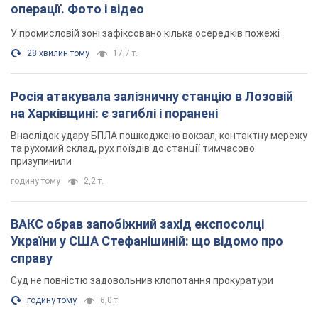
та рухомий склад, рух поїздів до станції тимчасово
призупинили
годину тому
2,2 т.
ВАКС обрав запобіжний захід експосолці
України у США Стефанішиній: що відомо про
справу
Суд не повністю задовольнив клопотання прокуратури
годину тому
6,0 т.