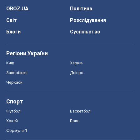
Київ
Харків
Запоріжжя
Дніпро
Черкаси
Спорт
Футбол
Баскетбол
Хокей
Бокс
Формула-1
Моя школа
ГДЗ
Підручники
Онлайн уроки
ДПА
ЗНО
НМТ
СНД посібники