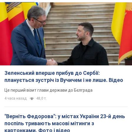
Зеленський вперше прибув до Сербії:
планується зустріч із Вучичем і не лише. Відео
Це перший візит глави держави до Бєлграда
4 часа назад
48,0 т.
"Верніть Федорова": у містах України 23-й день
поспіль тривають масові мітинги з
картонками. Фото і відео