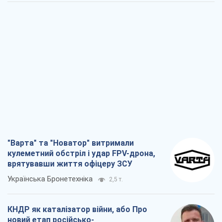
"Варта" та "Новатор" витримали
кулеметний обстріл і удар FPV-дрона,
врятувавши життя офіцеру ЗСУ
Українська Бронетехніка
2,5 т.
КНДР як каталізатор війни, або Про
новий етап російсько-