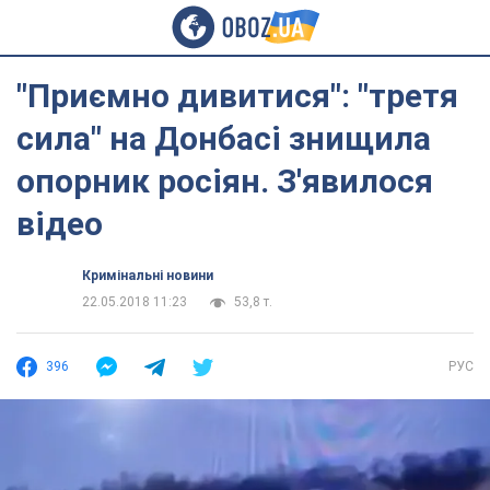
"Приємно дивитися": "третя
сила" на Донбасі знищила
опорник росіян. З'явилося
відео
Кримінальні новини
22.05.2018 11:23
53,8 т.
396
РУС