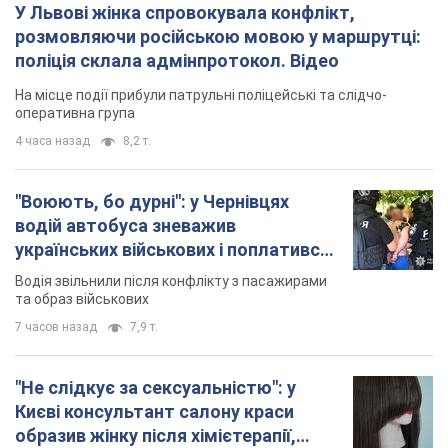
У Львові жінка спровокувала конфлікт,
розмовляючи російською мовою у маршрутці:
поліція склала адмінпротокол. Відео
На місце події прибули патрульні поліцейські та слідчо-
оперативна група
4 часа назад
8,2 т.
"Воюють, бо дурні": у Чернівцях
водій автобуса зневажив
українських військових і поплатився.
Відео
Водія звільнили після конфлікту з пасажирами
та образ військових
7 часов назад
7,9 т.
"Не слідкує за сексуальністю": у
Києві консультант салону краси
образив жінку після хімієтерапії,