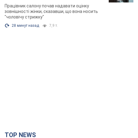
розгорівся скандал. Фото
Працівник салону почав надавати оцінку
зовнішності жінки, сказавши, що вона носить
"чоловічу стрижку"
28 минут назад
7,9 т.
TOP NEWS