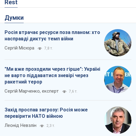
Rest
Думки
Росія втрачає ресурси поза планом: хто
насправді диктує темп війни
Сергій Місюра
7,8 т.
"Ми вже проходили через гірше": Україні
не варто піддаватися зневірі через
ракетний терор
Сергій Марченко, експерт
7,6 т.
Захід проспав загрозу: Росія може
перевірити НАТО війною
Леонід Невзлін
2,3 т.