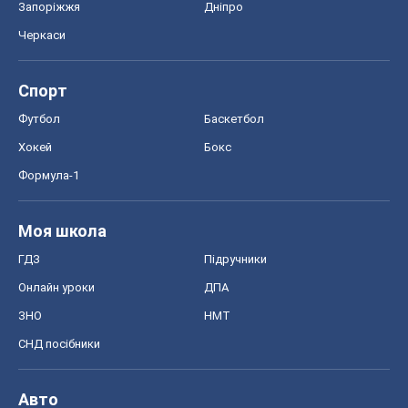
Запоріжжя
Дніпро
Черкаси
Спорт
Футбол
Баскетбол
Хокей
Бокс
Формула-1
Моя школа
ГДЗ
Підручники
Онлайн уроки
ДПА
ЗНО
НМТ
СНД посібники
Авто