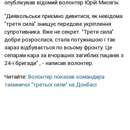
опублікував відомий волонтер Юрій Мисягін.
"Диявольськи приємно дивитися, як невідома
"третя сила" знищує передове укріплення
супротивника. Вже не секрет. "Третя сила"
добре розрослася, стала потужнішою і так
зараз відбувається по всьому фронту. Це
сепарам кара за вчорашніх загиблих пацанів з
24-ї бригади" , - написав волонтер.
Читайте:
Волонтер показав командира
таємничої "третьої сили" на Донбасі