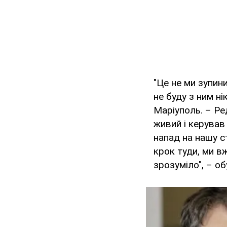
"Це не ми зупин
не буду з ним н
Маріуполь. – Ре
живий і керував
напад на нашу с
крок туди, ми в
зрозуміло", – о