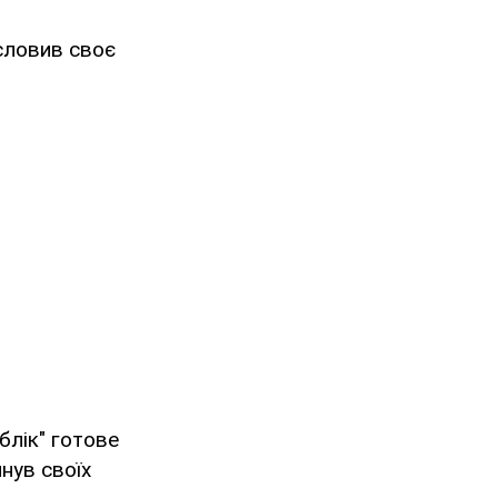
исловив своє
блік" готове
нув своїх