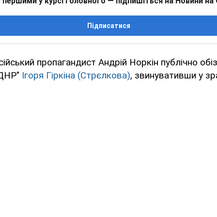
 першими у курсі головного — підпишіться на Новини на
Підписатися
ійський пропагандист Андрій Норкін публічно обі
"ДНР"
Ігоря Гіркіна (Стрєлкова)
, звинувативши у зр