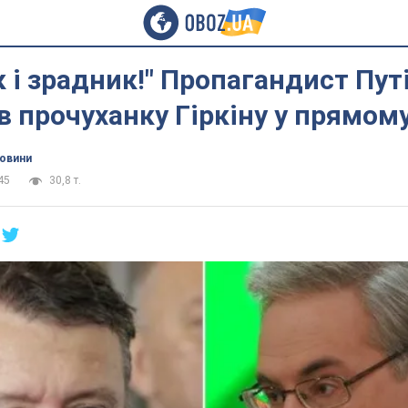
 і зрадник!" Пропагандист Пут
 прочуханку Гіркіну у прямому
новини
45
30,8 т.