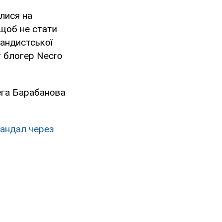
илися на
 щоб не стати
гандистської
er блогер Necro
ега Барабанова
кандал через