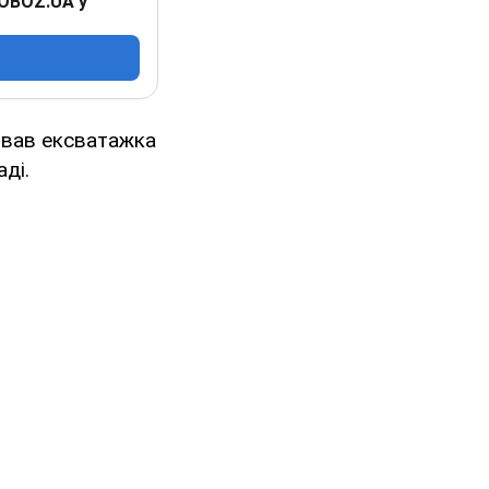
 OBOZ.UA у
звав ексватажка
аді.