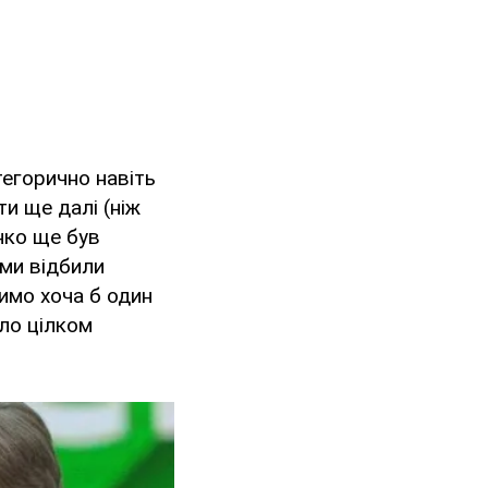
тегорично навіть
и ще далі (ніж
нко ще був
 ми відбили
имо хоча б один
ло цілком