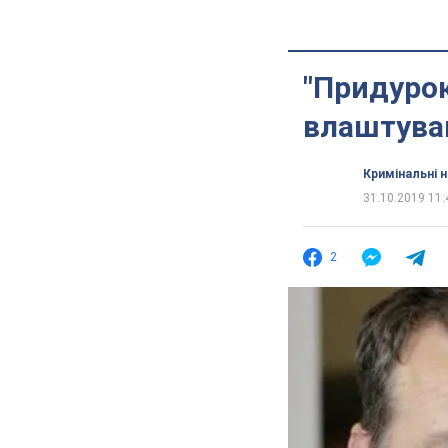
"Придурок
влаштував
Кримінальні 
31.10.2019 11:
2