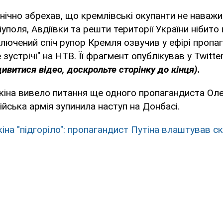
цинічно збрехав, що кремлівські окупанти не наваж
уполя, Авдіївки та решти території України нібито
лючений спіч рупор Кремля озвучив у ефірі пропа
зустрічі" на НТВ. Її фрагмент опублікував у Twitt
ивитися відео, доскрольте сторінку до кінця).
кіна вивело питання ще одного пропагандиста Ол
ійська армія зупинила наступ на Донбасі.
кіна "підгоріло": пропагандист Путіна влаштував с