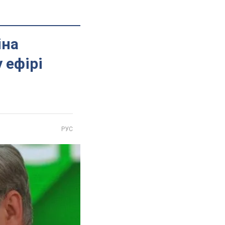
іна
 ефірі
РУС