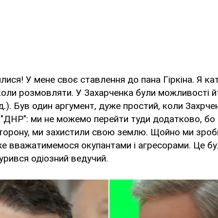
илися! У мене своє ставлення до пана Гіркіна. Я ка
іколи розмовляти. У Захарченка були можливості йт
д.). Був один аргумент, дуже простий, коли Захрче
 "ДНР": ми не можемо перейти туди додатково, бо
торону, ми захистили свою землю. Щойно ми зроб
же вважатимемося окупантами і агресорами. Це бу
бурився одіозний ведучий.