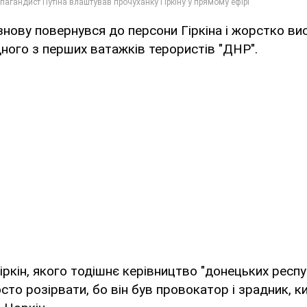
 знову повернувся до персони Гіркіна і жорстко в
ного з перших ватажків терористів "ДНР".
іркін, якого тодішнє керівництво "донецьких респу
сто розірвати, бо він був провокатор і зрадник, ки