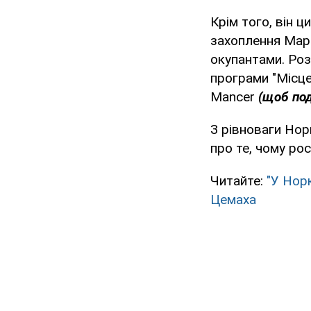
Крім того, він 
захоплення Марі
окупантами. Роз
програми "Місце 
Mancer
(щоб под
З рівноваги Нор
про те, чому рос
Читайте:
"У Нор
Цемаха