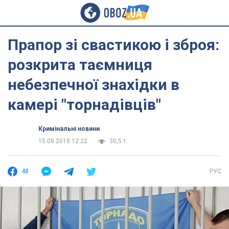
Прапор зі свастикою і зброя:
розкрита таємниця
небезпечної знахідки в
камері "торнадівців"
Кримінальні новини
15.08.2018 12:22
30,5 т.
48
РУС