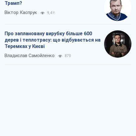
Як атаки Сил оборони України
скоротили експорт російських
нафтопродуктів
Андрій Клименко
2,9 т.
Два супертурніри Магучіх: спортивний