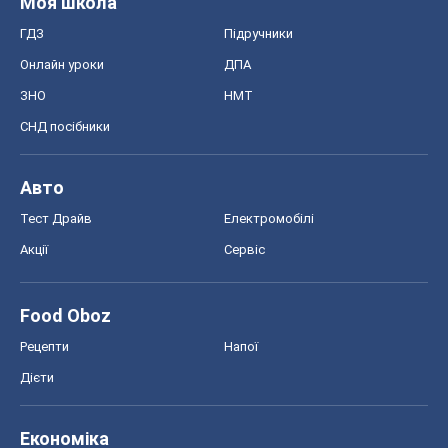
Тест Драйв
Електромобілі
Акції
Сервіс
Food Oboz
Рецепти
Напої
Дієти
Економіка
Ринки та компанії
Макроекономіка
MedOboz
Новини медицини
MAMACLUB
Шоу