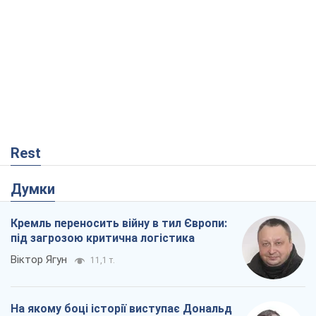
Rest
Думки
Кремль переносить війну в тил Європи:
під загрозою критична логістика
Віктор Ягун
11,1 т.
На якому боці історії виступає Дональд
Трамп?
Віктор Каспрук
9,4 т.
Про заплановану вирубку більше 600
дерев і теплотрасу: що відбувається на
Теремках у Києві
Владислав Самойленко
870