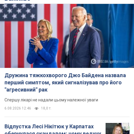
Дружина тяжкохворого Джо Байдена назвала
перший симптом, який сигналізував про його
"агресивний" рак
Спершу лікарі не надали цьому належної уваги
6.08.2026 12:46
18,0 т.
Відпустка Лесі Нікітюк у Карпатах
обернулася скандалом: чому ведучу
несправедливо захейтили
Знаменитість вийшла на пряму комунікацію в
мережі та розставила всі крапки над "і"
6.08.2026 17:32
14,6 т.
"Динамо" з перемоги стартувало у
кваліфікації Ліги конференцій. Відео