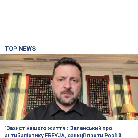
"Захист нашого життя": Зеленський про
антибалістику FREYJA, санкції проти Росії й
підтримку аграріїв. Відео
Європейські партнери долучаються до спільного проєкту
12 часов назад
88,7 т.
З 1 вересня українським вчителям підвищать
зарплати: Корецький розкрив деталі
Одночасно з підвищенням зарплат педагогам уряд