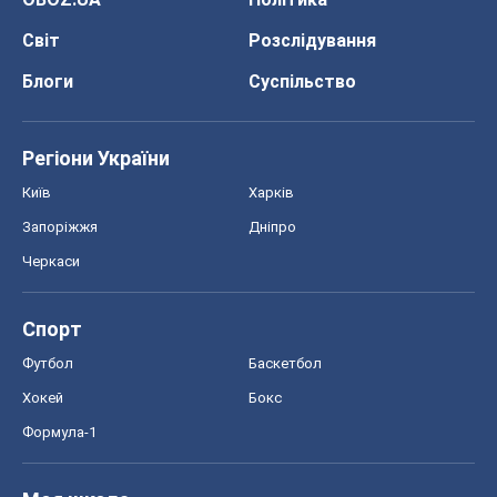
Запоріжжя
Дніпро
Черкаси
Спорт
Футбол
Баскетбол
Хокей
Бокс
Формула-1
Моя школа
ГДЗ
Підручники
Онлайн уроки
ДПА
ЗНО
НМТ
СНД посібники
Авто