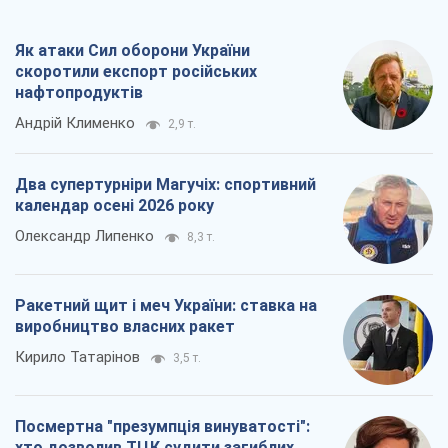
календар осені 2026 року
Олександр Липенко
8,3 т.
Ракетний щит і меч України: ставка на
виробництво власних ракет
Кирило Татарінов
3,5 т.
Посмертна "презумпція винуватості":
хто дозволив ТЦК судити загиблих
захисників
Марина Ставнійчук
8,0 т.
Всі думки