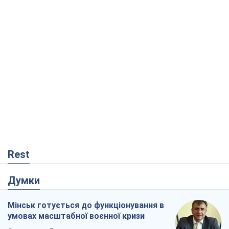
Rest
Думки
Мінськ готується до функціонування в
умовах масштабної воєнної кризи
Олександр Левченко
981
Росія втрачає ресурси поза планом: хто
насправді диктує темп війни
Сергій Місюра
10,5 т.
Захід проспав загрозу: Росія може