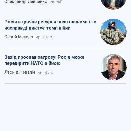
перевірити НАТО війною
Леонід Невзлін
4,5 т.
"Варта" та "Новатор" витримали
кулеметний обстріл і удар FPV-дрона,
врятувавши життя офіцеру ЗСУ
Українська Бронетехніка
3,8 т.