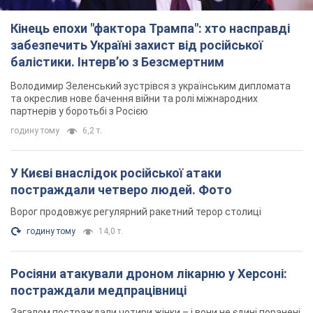
У Києві внаслідок російської атаки
постраждали четверо людей. Фото
Ворог продовжує регулярний ракетний терор столиці
годину тому
14,0 т.
Росіяни атакували дроном лікарню у Херсоні:
постраждали медпрацівниці
Загалом постраждали чотири жінки – і вони не єдині поранені
за добу
8 годин тому
3,4 т.