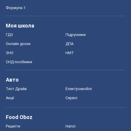
СНД посібники
Авто
Тест Драйв
Електромобілі
Акції
Сервіс
Food Oboz
Рецепти
Напої
Дієти
Економіка
Ринки та компанії
Макроекономіка
MedOboz