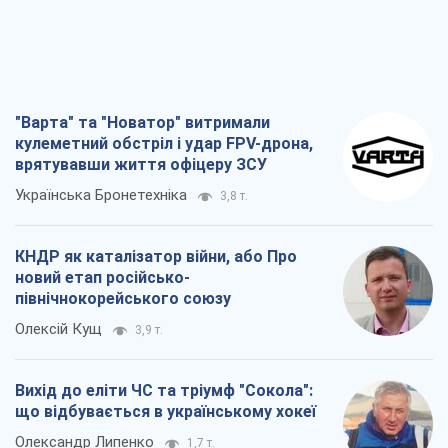
КНДР як каталізатор війни, або Про
новий етап російсько-
північнокорейського союзу
Олексій Кущ
3,9 т.
Вихід до еліти ЧС та тріумф "Сокола":
що відбувається в українському хокеї
Олександр Липенко
1,7 т.
Що очікує українців у 2026–2028 роках?
Головні висновки з нових прогнозів від
НБУ
Василь Фурман
28,2 т.
Всі думки