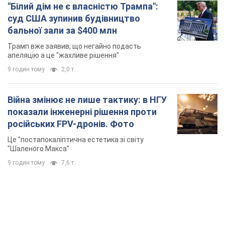
Війна змінює не лише тактику: в НГУ
показали інженерні рішення проти
російських FPV-дронів. Фото
Це "постапокаліптична естетика зі світу
"Шаленого Макса"
9 годин тому
7,6 т.