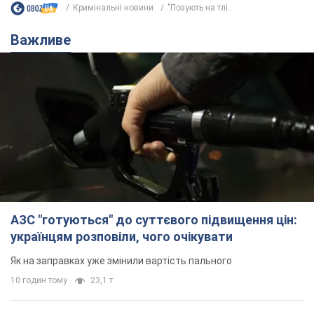
АЗС "готуються" до суттєвого підвищення цін:
українцям розповіли, чого очікувати
Як на заправках уже змінили вартість пального
10 годин тому
23,1 т.
"Білий дім не є власністю Трампа":
суд США зупинив будівництво
бальної зали за $400 млн
Трамп вже заявив, що негайно подасть
апеляцію а це "жахливе рішення"
9 годин тому
2,0 т.