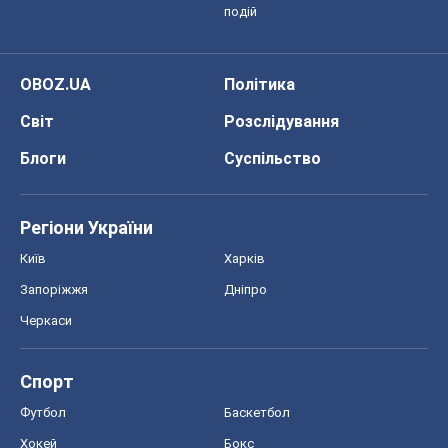
Регіони України
Київ
Харків
Запоріжжя
Дніпро
Черкаси
Спорт
Футбол
Баскетбол
Хокей
Бокс
Формула-1
Моя школа
ГДЗ
Підручники
Онлайн уроки
ДПА
ЗНО
НМТ