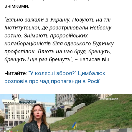
знімками.
"Вільно заїхали в Україну. Позують на тлі
Інститутської, де розстрілювали Небесну
сотню. Знімають проросійських
колабораціоністів біля одеського Будинку
профспілок. Ллють на нас бруд, брешуть,
брешуть і ще раз брешуть",
– написав він.
Читайте:
"У колясці зброя?" Цимбалюк
розповів про чад пропаганди в Росії