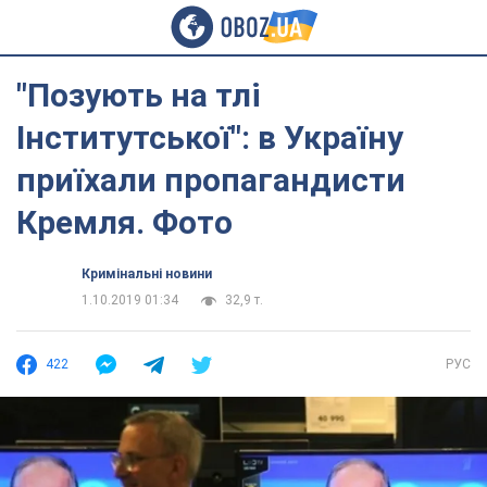
"Позують на тлі
Інститутської": в Україну
приїхали пропагандисти
Кремля. Фото
Кримінальні новини
1.10.2019 01:34
32,9 т.
422
РУС