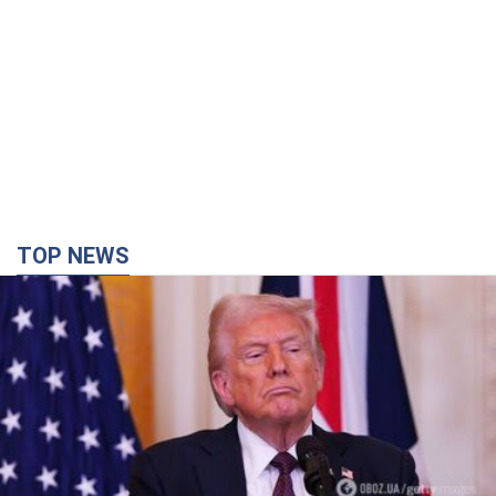
TOP NEWS
Кінець епохи "фактора Трампа": хто насправді
забезпечить Україні захист від російської
балістики. Інтерв’ю з Безсмертним
Володимир Зеленський зустрівся з українським дипломата
та окреслив нове бачення війни та ролі міжнародних
партнерів у боротьбі з Росією
годину тому
6,2 т.